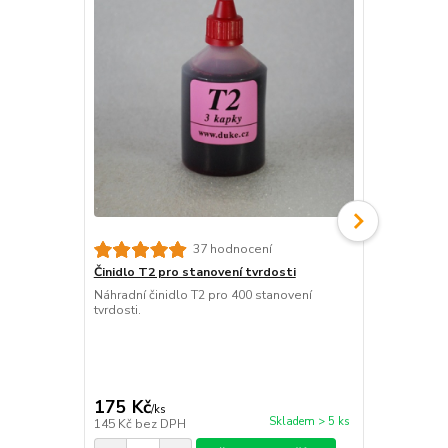
37 hodnocení
Činidlo T2 pro stanovení tvrdosti
Činidlo T3 p
Náhradní činidlo T2 pro 400 stanovení
Náhradní čin
tvrdosti.
(1200 kapek).
odpovídá 1 °
kapka odpoví
odpovídá 0,
cena od
175 Kč
/
ks
175 Kč
/
ks
cena od
Skladem > 5 ks
145 Kč
bez DPH
145 Kč
bez 