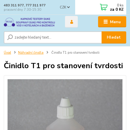
0
ks
483 311 977, 777 311 977
CZK
za
0 Kč
pracovní dny 7:30-15:30
Menu
Hledat
Úvod
Náhradní činidla
Činidlo T1 pro stanovení tvrdosti
Činidlo T1 pro stanovení tvrdosti