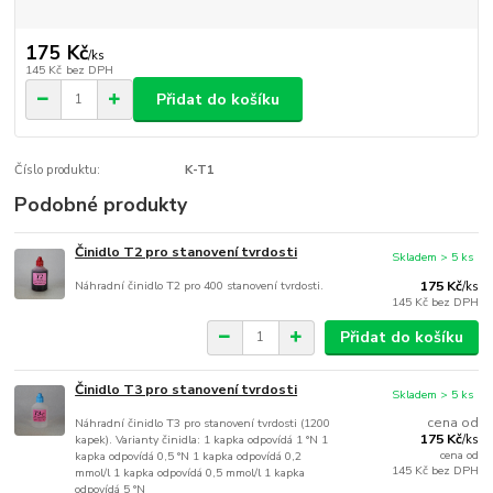
175 Kč
/
ks
145 Kč
bez DPH
Přidat do košíku
Číslo produktu:
K-T1
Podobné produkty
Činidlo T2 pro stanovení tvrdosti
Skladem > 5 ks
Náhradní činidlo T2 pro 400 stanovení tvrdosti.
175 Kč
/
ks
145 Kč
bez DPH
Přidat do košíku
Činidlo T3 pro stanovení tvrdosti
Skladem > 5 ks
cena od
Náhradní činidlo T3 pro stanovení tvrdosti (1200
175 Kč
kapek). Varianty činidla: 1 kapka odpovídá 1 °N 1
/
ks
cena od
kapka odpovídá 0,5 °N 1 kapka odpovídá 0,2
145 Kč
bez DPH
mmol/l 1 kapka odpovídá 0,5 mmol/l 1 kapka
odpovídá 5 °N