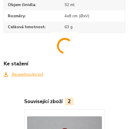
Objem činidla
52 ml
Rozměry
4x8 cm (ØxV)
Celková hmotnost
63 g
Ke stažení
Bezpečnostní list
Související zboží
2