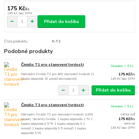
175 Kč
/
ks
145 Kč
bez DPH
Přidat do košíku
Číslo produktu:
K-T2
Podobné produkty
Činidlo T1 pro stanovení tvrdosti
Skladem > 5 ks
Náhradní činidlo T1 pro 400 stanovení tvrdosti (1
175 Kč
/
ks
kapka odpovídá 10 µmol/l ekvivalentů).
145 Kč
bez DPH
Přidat do košíku
Činidlo T3 pro stanovení tvrdosti
Skladem > 5 ks
cena od
Náhradní činidlo T3 pro stanovení tvrdosti (1200
175 Kč
kapek). Varianty činidla: 1 kapka odpovídá 1 °N 1
/
ks
cena od
kapka odpovídá 0,5 °N 1 kapka odpovídá 0,2
145 Kč
bez DPH
mmol/l 1 kapka odpovídá 0,5 mmol/l 1 kapka
odpovídá 5 °N