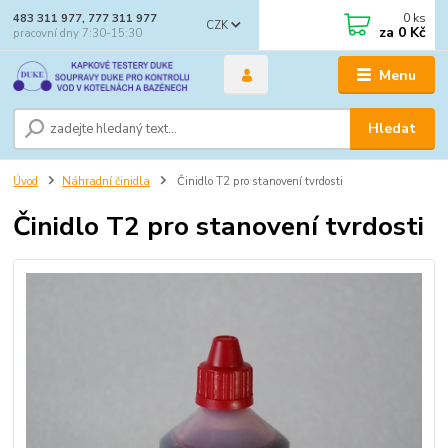
0
ks
483 311 977, 777 311 977
CZK
za
0 Kč
pracovní dny 7:30-15:30
Menu
Hledat
Úvod
Náhradní činidla
Činidlo T2 pro stanovení tvrdosti
Činidlo T2 pro stanovení tvrdosti