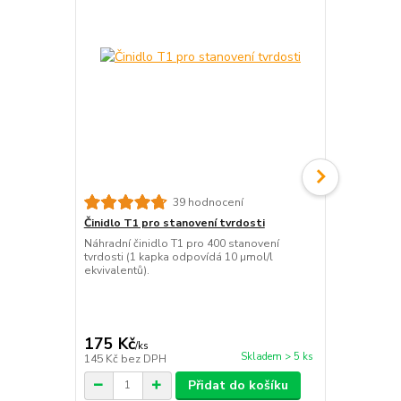
39 hodnocení
Činidlo T1 pro stanovení tvrdosti
Činidlo T3 p
Náhradní činidlo T1 pro 400 stanovení
Náhradní čin
tvrdosti (1 kapka odpovídá 10 µmol/l
(1200 kapek).
ekvivalentů).
odpovídá 1 °
kapka odpoví
odpovídá 0,
cena od
175 Kč
/
ks
175 Kč
/
ks
cena od
Skladem > 5 ks
145 Kč
bez DPH
145 Kč
bez 
Přidat do košíku