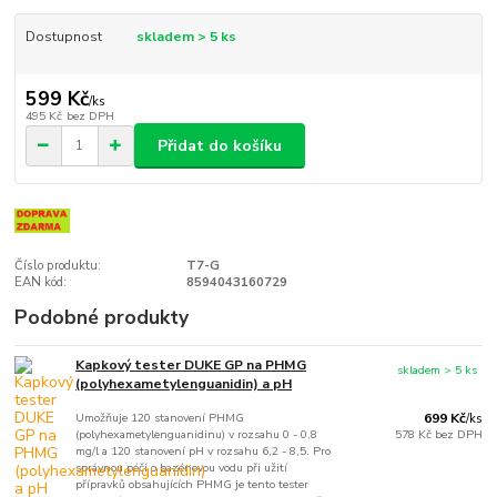
Dostupnost
skladem > 5 ks
599 Kč
/
ks
495 Kč
bez DPH
Přidat do košíku
Číslo produktu:
T7-G
EAN kód:
8594043160729
Podobné produkty
Kapkový tester DUKE GP na PHMG
skladem > 5 ks
(polyhexametylenguanidin) a pH
Umožňuje 120 stanovení PHMG
699 Kč
/
ks
(polyhexametylenguanidinu) v rozsahu 0 - 0,8
578 Kč
bez DPH
mg/l a 120 stanovení pH v rozsahu 6,2 - 8,5. Pro
správnou péči o bazénovou vodu při užití
přípravků obsahujících PHMG je tento tester