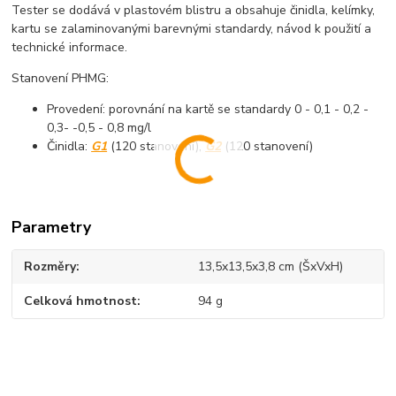
Tester se dodává v plastovém blistru a obsahuje činidla, kelímky,
kartu se zalaminovanými barevnými standardy, návod k použití a
technické informace.
Stanovení PHMG:
Provedení: porovnání na kartě se standardy 0 - 0,1 - 0,2 -
0,3- -0,5 - 0,8 mg/l
Činidla:
G1
(120 stanovení),
G2
(120 stanovení)
Parametry
Rozměry
13,5x13,5x3,8 cm (ŠxVxH)
Celková hmotnost
94 g