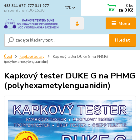
0
ks
483 311 977, 777 311 977
CZK
za
0 Kč
pracovní dny 7:30-15:30
Menu
Hledat
Úvod
Kapkové testery
Kapkový tester DUKE G na PHMG
(polyhexametylenguanidin)
Kapkový tester DUKE G na PHMG
(polyhexametylenguanidin)