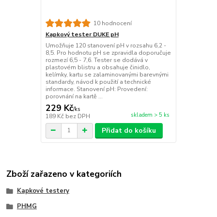
10 hodnocení
Kapkový tester DUKE pH
Umožňuje 120 stanovení pH v rozsahu 6,2 -
8,5. Pro hodnotu pH se zpravidla doporučuje
rozmezí 6,5 - 7,6. Tester se dodává v
plastovém blistru a obsahuje činidlo,
kelímky, kartu se zalaminovanými barevnými
standardy, návod k použití a technické
informace. Stanovení pH: Provedení:
porovnání na kartě ...
229 Kč
/
ks
skladem > 5 ks
189 Kč
bez DPH
Přidat do košíku
Zboží zařazeno v kategoriích
Kapkové testery
PHMG