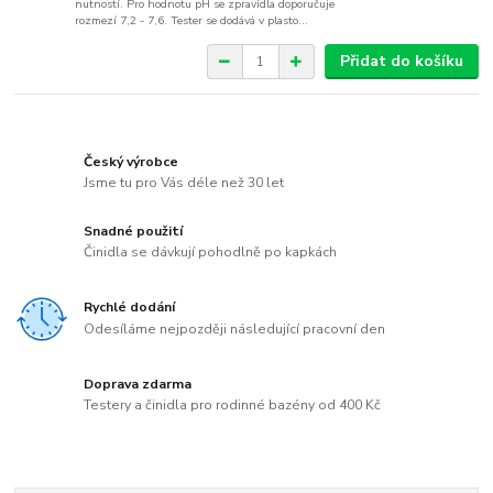
nutností. Pro hodnotu pH se zpravidla doporučuje
rozmezí 7,2 - 7,6. Tester se dodává v plasto...
Přidat do košíku
Český výrobce
Jsme tu pro Vás déle než 30 let
Snadné použití
Činidla se dávkují pohodlně po kapkách
Rychlé dodání
Odesíláme nejpozději následující pracovní den
Doprava zdarma
Testery a činidla pro rodinné bazény od 400 Kč