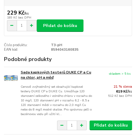
229 Kč
/
ks
189 Kč
bez DPH
Přidat do košíku
Číslo produktu:
T3-pH
EAN kód:
8594043160835
Podobné produkty
Sada kapkových testerů DUKE CP a Cu
skladem > 5 ks
na chlor, pH a měď
Cenově zvýhodněný set obsahující kapkové
21 % sleva
testery DUKE CP a DUKE Cu. Umožňuje 120
619 Kč
/
ks
stanovení celkového i volného chloru v rozsahu do
512 Kč
bez DPH
10 mg/l, 120 stanovení pH v rozsahu 6,2 - 8,5 a
120 stanovení mědi v rozsahu do 2,0 mg/l Cu
nebo do 8 mg/l modré skalice. Pro správnou péči o
bazénovou vodu při užití kl...
Přidat do košíku