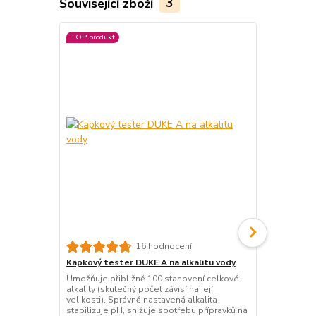
Související zboží
3
TOP produkt
TOP produkt
16 hodnocení
Kapkový tester DUKE A na alkalitu vody
Kapkový tes
Umožňuje přibližně 100 stanovení celkové
Umožňuje při
alkality (skutečný počet závisí na její
(skutečný poč
velikosti). Správně nastavená alkalita
optimální úd
stabilizuje pH, snižuje spotřebu přípravků na
změřit tvrdo