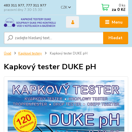
0
ks
483 311 977, 777 311 977
CZK
za
0 Kč
pracovní dny 7:30-15:30
Menu
Hledat
Úvod
Kapkové testery
Kapkový tester DUKE pH
Kapkový tester DUKE pH