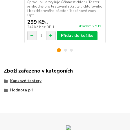
úpravu pH a zvyšuje účinnost chloru. Tester
hodnoty upra
je vhodný pro testování alkality u chlorového
účinnost př
i bezchlorového ošetření bazénové vody.
nejlepší. Ve
Opti...
následek vytv
299 Kč
499 Kč
/
ks
/
ks
skladem > 5 ks
247 Kč
bez DPH
412 Kč
bez 
Přidat do košíku
Zboží zařazeno v kategoriích
Kapkové testery
Hodnota pH