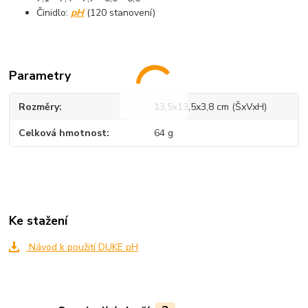
Činidlo:
pH
(120 stanovení)
Parametry
Rozměry
13,5x13,5x3,8 cm (ŠxVxH)
Celková hmotnost
64 g
Ke stažení
Návod k použití DUKE pH