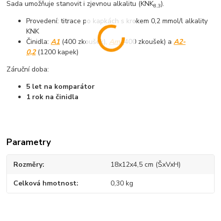
Sada umožňuje stanovit i zjevnou alkalitu (KNK
).
8,3
Provedení: titrace po kapkách s krokem 0,2 mmol/l alkality
KNK
Činidla:
A1
(400 zkoušek),
Am
(400 zkoušek) a
A2-
0,2
(1200 kapek)
Záruční doba:
5 let na komparátor
1 rok na činidla
Parametry
Rozměry
18x12x4,5 cm (ŠxVxH)
Celková hmotnost
0,30 kg