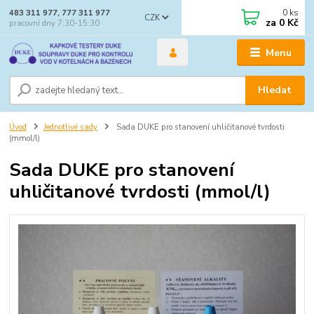
0
ks
483 311 977, 777 311 977
CZK
za
0 Kč
pracovní dny 7:30-15:30
Menu
Hledat
Úvod
Jednotlivé sady
Sada DUKE pro stanovení uhličitanové tvrdosti
(mmol/l)
Sada DUKE pro stanovení
uhličitanové tvrdosti (mmol/l)