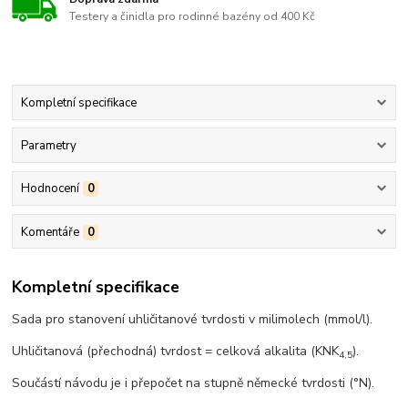
Testery a činidla pro rodinné bazény od 400 Kč
Kompletní specifikace
Parametry
Hodnocení
0
Komentáře
0
Kompletní specifikace
Sada pro stanovení uhličitanové tvrdosti v milimolech (mmol/l).
Uhličitanová (přechodná) tvrdost = celková alkalita (KNK
).
4,5
Součástí návodu je i přepočet na stupně německé tvrdosti (°N).