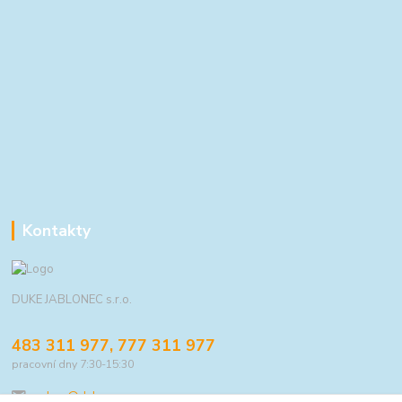
Kontakty
DUKE JABLONEC s.r.o.
483 311 977, 777 311 977
pracovní dny 7:30-15:30
eshop@duke.cz