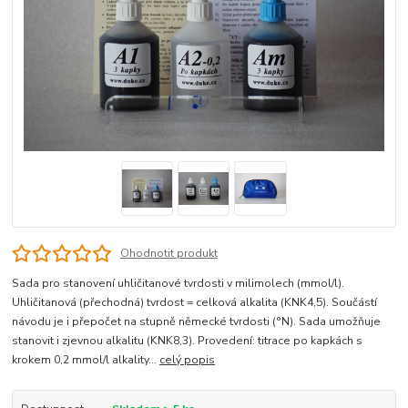
Ohodnotit produkt
Sada pro stanovení uhličitanové tvrdosti v milimolech (mmol/l).
Uhličitanová (přechodná) tvrdost = celková alkalita (KNK4,5). Součástí
návodu je i přepočet na stupně německé tvrdosti (°N). Sada umožňuje
stanovit i zjevnou alkalitu (KNK8,3). Provedení: titrace po kapkách s
krokem 0,2 mmol/l alkality...
celý popis