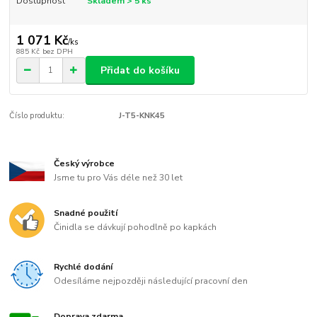
Dostupnost
Skladem > 5 ks
1 071 Kč
/
ks
885 Kč
bez DPH
Přidat do košíku
Číslo produktu:
J-T5-KNK45
Český výrobce
Jsme tu pro Vás déle než 30 let
Snadné použití
Činidla se dávkují pohodlně po kapkách
Rychlé dodání
Odesíláme nejpozději následující pracovní den
Doprava zdarma