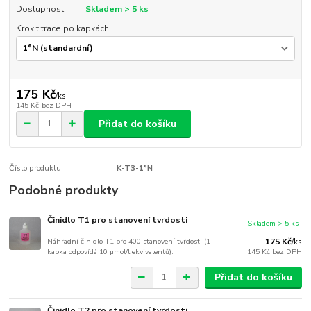
Dostupnost
Skladem > 5 ks
Krok titrace po kapkách
175 Kč
/
ks
145 Kč
bez DPH
Přidat do košíku
Číslo produktu:
K-T3-1°N
Podobné produkty
Činidlo T1 pro stanovení tvrdosti
Skladem > 5 ks
Náhradní činidlo T1 pro 400 stanovení tvrdosti (1
175 Kč
/
ks
kapka odpovídá 10 µmol/l ekvivalentů).
145 Kč
bez DPH
Přidat do košíku
Činidlo T2 pro stanovení tvrdosti