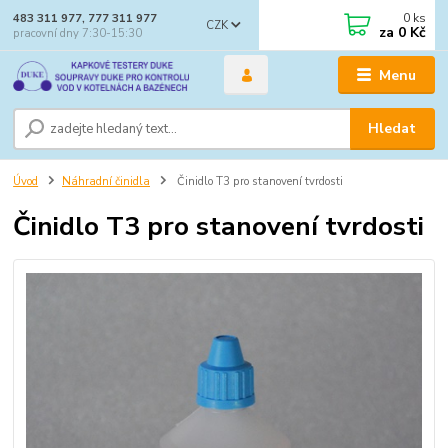
0
ks
483 311 977, 777 311 977
CZK
za
0 Kč
pracovní dny 7:30-15:30
Menu
Hledat
Úvod
Náhradní činidla
Činidlo T3 pro stanovení tvrdosti
Činidlo T3 pro stanovení tvrdosti