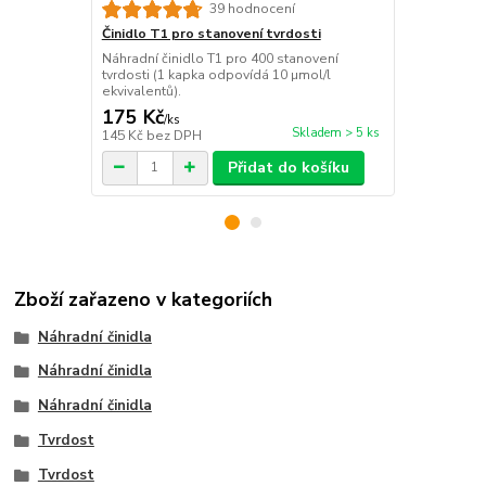
39 hodnocení
Činidlo T1 pro stanovení tvrdosti
Činidlo T2 p
Náhradní činidlo T1 pro 400 stanovení
Náhradní čin
tvrdosti (1 kapka odpovídá 10 µmol/l
tvrdosti.
ekvivalentů).
175 Kč
175 Kč
/
ks
/
ks
Skladem > 5 ks
145 Kč
bez DPH
145 Kč
bez 
Přidat do košíku
Zboží zařazeno v kategoriích
Náhradní činidla
Náhradní činidla
Náhradní činidla
Tvrdost
Tvrdost