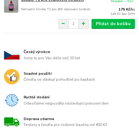
Skladem > 5 ks
Náhradní činidlo T2 pro 400 stanovení tvrdosti.
175 Kč
/
ks
145 Kč
bez DPH
Přidat do košíku
Český výrobce
Jsme tu pro Vás déle než 30 let
Snadné použití
Činidla se dávkují pohodlně po kapkách
Rychlé dodání
Odesíláme nejpozději následující pracovní den
Doprava zdarma
Testery a činidla pro rodinné bazény od 400 Kč