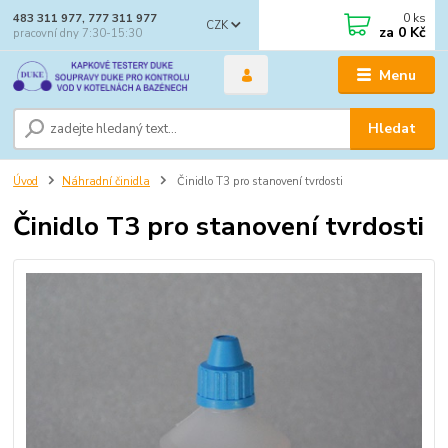
0
ks
483 311 977, 777 311 977
CZK
za
0 Kč
pracovní dny 7:30-15:30
Menu
Hledat
Úvod
Náhradní činidla
Činidlo T3 pro stanovení tvrdosti
Činidlo T3 pro stanovení tvrdosti