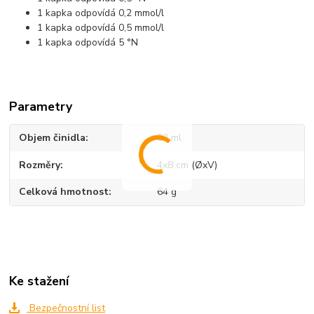
1 kapka odpovídá 0,2 mmol/l
1 kapka odpovídá 0,5 mmol/l
1 kapka odpovídá 5 °N
Parametry
Objem činidla
52 ml
Rozměry
4x8 cm (ØxV)
Celková hmotnost
64 g
Ke stažení
Bezpečnostní list