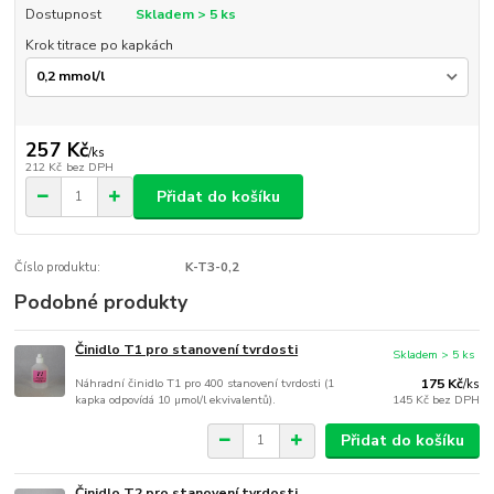
Dostupnost
Skladem > 5 ks
Krok titrace po kapkách
257 Kč
/
ks
212 Kč
bez DPH
Přidat do košíku
Číslo produktu:
K-T3-0,2
Podobné produkty
Činidlo T1 pro stanovení tvrdosti
Skladem > 5 ks
Náhradní činidlo T1 pro 400 stanovení tvrdosti (1
175 Kč
/
ks
kapka odpovídá 10 µmol/l ekvivalentů).
145 Kč
bez DPH
Přidat do košíku
Činidlo T2 pro stanovení tvrdosti