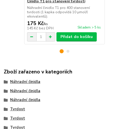
Činidlo T1 pro stanovení tvrdosti
Činidlo T2 p
Náhradní činidlo T1 pro 400 stanovení
Náhradní čin
tvrdosti (1 kapka odpovídá 10 µmol/l
tvrdosti.
ekvivalentů).
175 Kč
175 Kč
/
ks
/
ks
Skladem > 5 ks
145 Kč
bez DPH
145 Kč
bez 
Přidat do košíku
Zboží zařazeno v kategoriích
Náhradní činidla
Náhradní činidla
Náhradní činidla
Tvrdost
Tvrdost
Tvrdost