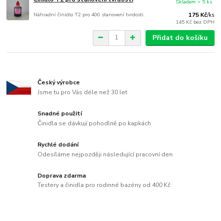
Skladem > 5 ks
Náhradní činidlo T2 pro 400 stanovení tvrdosti.
175 Kč
/
ks
145 Kč
bez DPH
Přidat do košíku
Český výrobce
Jsme tu pro Vás déle než 30 let
Snadné použití
Činidla se dávkují pohodlně po kapkách
Rychlé dodání
Odesíláme nejpozději následující pracovní den
Doprava zdarma
Testery a činidla pro rodinné bazény od 400 Kč