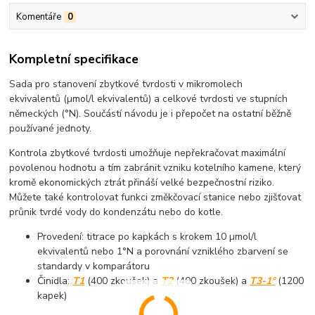
Komentáře
0
Kompletní specifikace
Sada pro stanovení zbytkové tvrdosti v mikromolech
ekvivalentů (µmol/l ekvivalentů) a celkové tvrdosti ve stupních
německých (°N). Součástí návodu je i přepočet na ostatní běžně
používané jednoty.
Kontrola zbytkové tvrdosti umožňuje nepřekračovat maximální
povolenou hodnotu a tím zabránit vzniku kotelního kamene, který
kromě ekonomických ztrát přináší velké bezpečnostní riziko.
Můžete také kontrolovat funkci změkčovací stanice nebo zjišťovat
průnik tvrdé vody do kondenzátu nebo do kotle.
Provedení: titrace po kapkách s krokem 10 µmol/l
ekvivalentů nebo 1°N a porovnání vzniklého zbarvení se
standardy v komparátoru
Činidla:
T1
(400 zkoušek) a
T2
(400 zkoušek) a
T3-1°
(1200
kapek)