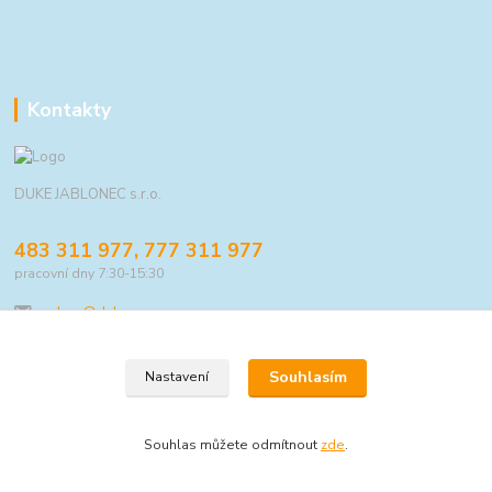
Kontakty
DUKE JABLONEC s.r.o.
483 311 977, 777 311 977
pracovní dny 7:30-15:30
eshop@duke.cz
Souhlasím
Nastavení
© 2021 DUKE JABLONEC s.r.o.
Souhlas můžete odmítnout
zde
.
Vytvořeno na
Eshop-rychle.cz