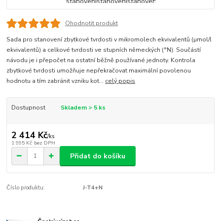
Ohodnotit produkt
Sada pro stanovení zbytkové tvrdosti v mikromolech ekvivalentů (µmol/l
ekvivalentů) a celkové tvrdosti ve stupních německých (°N). Součástí
návodu je i přepočet na ostatní běžně používané jednoty. Kontrola
zbytkové tvrdosti umožňuje nepřekračovat maximální povolenou
hodnotu a tím zabránit vzniku kot...
celý popis
Dostupnost
Skladem > 5 ks
2 414 Kč
/
ks
1 995 Kč
bez DPH
Přidat do košíku
Číslo produktu:
J-T4+N