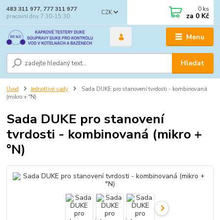
0
ks
483 311 977, 777 311 977
CZK
za
0 Kč
pracovní dny 7:30-15:30
Menu
Hledat
Úvod
Jednotlivé sady
Sada DUKE pro stanovení tvrdosti - kombinovaná
(mikro + °N)
Sada DUKE pro stanovení
tvrdosti - kombinovaná (mikro +
°N)