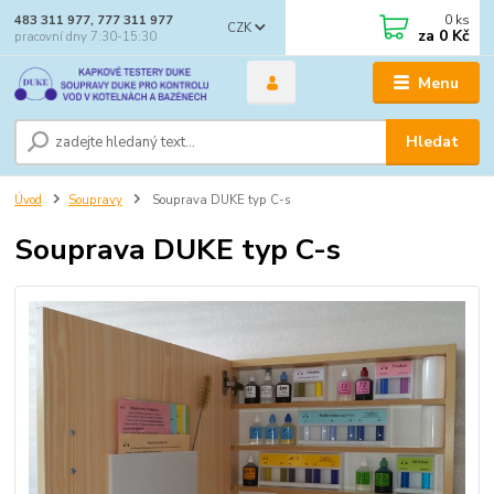
0
ks
483 311 977, 777 311 977
CZK
za
0 Kč
pracovní dny 7:30-15:30
Menu
Hledat
Úvod
Soupravy
Souprava DUKE typ C-s
Souprava DUKE typ C-s