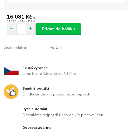
16 081 Kč
/
ks
13 290 Kč
bez DPH
Přidat do košíku
Číslo produktu:
PN-C-s
Český výrobce
Jsme tu pro Vás déle než 30 let
Snadné použití
Činidla se dávkují pohodlně po kapkách
Rychlé dodání
Odesíláme nejpozději následující pracovní den
Doprava zdarma