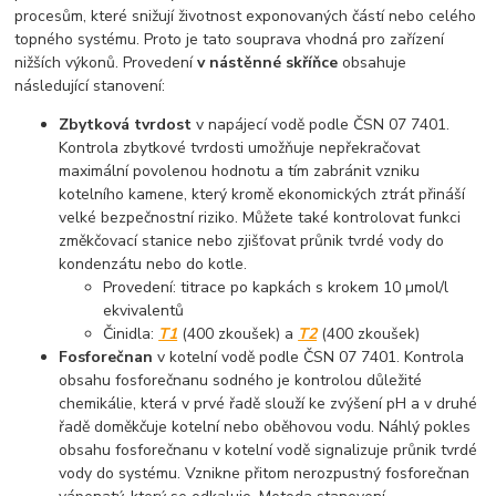
procesům, které snižují životnost exponovaných částí nebo celého
topného systému. Proto je tato souprava vhodná pro zařízení
nižších výkonů. Provedení
v nástěnné skříňce
obsahuje
následující stanovení:
Zbytková tvrdost
v napájecí vodě podle ČSN 07 7401.
Kontrola zbytkové tvrdosti umožňuje nepřekračovat
maximální povolenou hodnotu a tím zabránit vzniku
kotelního kamene, který kromě ekonomických ztrát přináší
velké bezpečnostní riziko. Můžete také kontrolovat funkci
změkčovací stanice nebo zjišťovat průnik tvrdé vody do
kondenzátu nebo do kotle.
Provedení: titrace po kapkách s krokem 10 µmol/l
ekvivalentů
Činidla:
T1
(400 zkoušek) a
T2
(400 zkoušek)
Fosforečnan
v kotelní vodě podle ČSN 07 7401. Kontrola
obsahu fosforečnanu sodného je kontrolou důležité
chemikálie, která v prvé řadě slouží ke zvýšení pH a v druhé
řadě doměkčuje kotelní nebo oběhovou vodu. Náhlý pokles
obsahu fosforečnanu v kotelní vodě signalizuje průnik tvrdé
vody do systému. Vznikne přitom nerozpustný fosforečnan