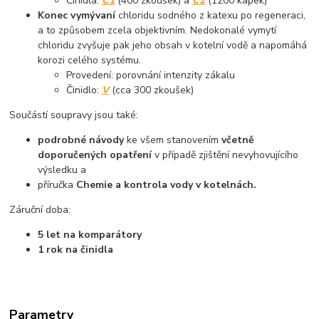
Činidla:
C1
(400 zkoušek) a
C2
(1200 kapek)
Konec vymývaní
chloridu sodného z katexu po regeneraci,
a to způsobem zcela objektivním. Nedokonalé vymytí
chloridu zvyšuje pak jeho obsah v kotelní vodě a napomáhá
korozi celého systému.
Provedení: porovnání intenzity zákalu
Činidlo:
V
(cca 300 zkoušek)
Součástí soupravy jsou také:
podrobné návody
ke všem stanovením
včetně
doporučených opatření
v případě zjištění nevyhovujícího
výsledku a
příručka
Chemie a kontrola vody v kotelnách.
Záruční doba:
5 let na komparátory
1 rok na činidla
Parametry