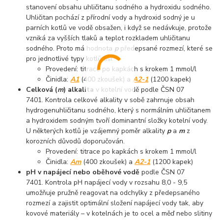
stanovení obsahu uhličitanu sodného a hydroxidu sodného.
Uhličitan pochází z přírodní vody a hydroxid sodný je u
parních kotlů ve vodě obsažen, i když se nedávkuje, protože
vzniká za vyšších tlaků a teplot rozkladem uhličitanu
sodného. Proto má hodnota
p
předepsané rozmezí, které se
pro jednotlivé typy kotlů liší.
Provedení: titrace po kapkách s krokem 1 mmol/l
Činidla:
A1
(400 zkoušek) a
A2-1
(1200 kapek)
Celková (
m
) alkalita
v kotelní vodě podle ČSN 07
7401. Kontrola celkové alkality v sobě zahrnuje obsah
hydrogenuhličitanu sodného, který s normálním uhličitanem
a hydroxidem sodným tvoří dominantní složky kotelní vody.
U některých kotlů je vzájemný poměr alkality
p
a
m
z
korozních důvodů doporučován.
Provedení: titrace po kapkách s krokem 1 mmol/l
Činidla:
Am
(400 zkoušek) a
A2-1
(1200 kapek)
pH v napájecí nebo oběhové vodě
podle ČSN 07
7401. Kontrola pH napájecí vody v rozsahu 8,0 - 9,5
umožňuje pružně reagovat na odchylky z předepsaného
rozmezí a zajistit optimální složení napájecí vody tak, aby
kovové materiály – v kotelnách je to ocel a měď nebo slitiny