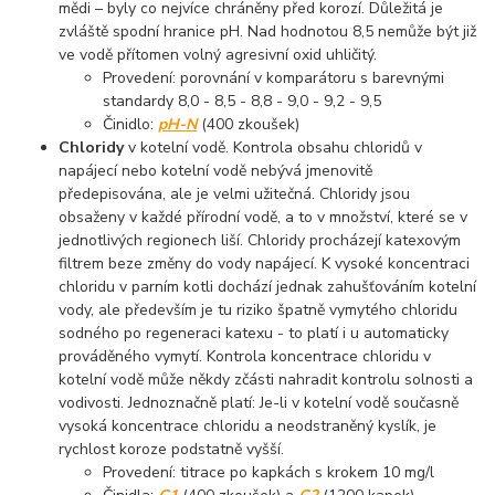
mědi – byly co nejvíce chráněny před korozí. Důležitá je
zvláště spodní hranice pH. Nad hodnotou 8,5 nemůže být již
ve vodě přítomen volný agresivní oxid uhličitý.
Provedení: porovnání v komparátoru s barevnými
standardy 8,0 - 8,5 - 8,8 - 9,0 - 9,2 - 9,5
Činidlo:
pH-N
(400 zkoušek)
Chloridy
v kotelní vodě. Kontrola obsahu chloridů v
napájecí nebo kotelní vodě nebývá jmenovitě
předepisována, ale je velmi užitečná. Chloridy jsou
obsaženy v každé přírodní vodě, a to v množství, které se v
jednotlivých regionech liší. Chloridy procházejí katexovým
filtrem beze změny do vody napájecí. K vysoké koncentraci
chloridu v parním kotli dochází jednak zahušťováním kotelní
vody, ale především je tu riziko špatně vymytého chloridu
sodného po regeneraci katexu - to platí i u automaticky
prováděného vymytí. Kontrola koncentrace chloridu v
kotelní vodě může někdy zčásti nahradit kontrolu solnosti a
vodivosti. Jednoznačně platí: Je-li v kotelní vodě současně
vysoká koncentrace chloridu a neodstraněný kyslík, je
rychlost koroze podstatně vyšší.
Provedení: titrace po kapkách s krokem 10 mg/l