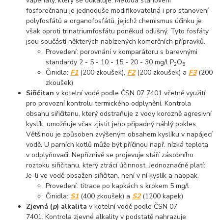
vápenatý, který se odkaluje. Metoda stanovení
fosforečnanu je jednoduše modifikovatelná i pro stanovení
polyfosfátů a organofosfátů, jejichž chemismus účinku je
však oproti trinatriumfosfátu poněkud odlišný. Tyto fosfáty
jsou součástí některých nabízených komerčních přípravků.
Provedení: porovnání v komparátoru s barevnými
standardy 2 - 5 - 10 - 15 - 20 - 30 mg/l P
O
2
5
Činidla:
F1
(200 zkoušek),
F2
(200 zkoušek) a
F3
(200
zkoušek)
Siřičitan
v kotelní vodě podle ČSN 07 7401 včetně využití
pro provozní kontrolu termického odplynění. Kontrola
obsahu siřičitanu, který odstraňuje z vody korozně agresivní
kyslík, umožňuje včas zjistit jeho případný náhlý pokles.
Většinou je způsoben zvýšeným obsahem kyslíku v napájecí
vodě. U parních kotlů může být příčinou např. nízká teplota
v odplyňovači. Nepříznivě se projevuje stáří zásobního
roztoku siřičitanu, který ztrácí účinnost. Jednoznačně platí:
Je-li ve vodě obsažen siřičitan, není v ní kyslík a naopak.
Provedení: titrace po kapkách s krokem 5 mg/l
Činidla:
S1
(400 zkoušek) a
S2
(1200 kapek)
Zjevná (
p
) alkalita
v kotelní vodě podle ČSN 07
7401. Kontrola zjevné alkality v podstatě nahrazuje