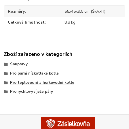
Rozměry
55x45x9,5 cm (ŠxVxH)
Celková hmotnost
8,8 kg
Zboží zařazeno v kategoriích
Soupravy
Pro parní nízkotlaké kotle
Pro teplovodní a horkovodní kotle
Pro rychlovyvíječe páry