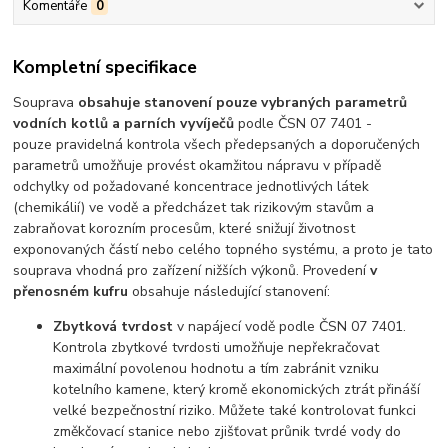
Komentáře
0
Kompletní specifikace
Souprava
obsahuje stanovení pouze vybraných parametrů
vodních kotlů a parních vyvíječů
podle ČSN 07 7401 -
pouze pravidelná kontrola všech předepsaných a doporučených
parametrů umožňuje provést okamžitou nápravu v případě
odchylky od požadované koncentrace jednotlivých látek
(chemikálií) ve vodě a předcházet tak rizikovým stavům a
zabraňovat korozním procesům, které snižují životnost
exponovaných částí nebo celého topného systému, a proto je tato
souprava vhodná pro zařízení nižších výkonů. Provedení
v
přenosném kufru
obsahuje následující stanovení:
Zbytková tvrdost
v napájecí vodě podle ČSN 07 7401.
Kontrola zbytkové tvrdosti umožňuje nepřekračovat
maximální povolenou hodnotu a tím zabránit vzniku
kotelního kamene, který kromě ekonomických ztrát přináší
velké bezpečnostní riziko. Můžete také kontrolovat funkci
změkčovací stanice nebo zjišťovat průnik tvrdé vody do