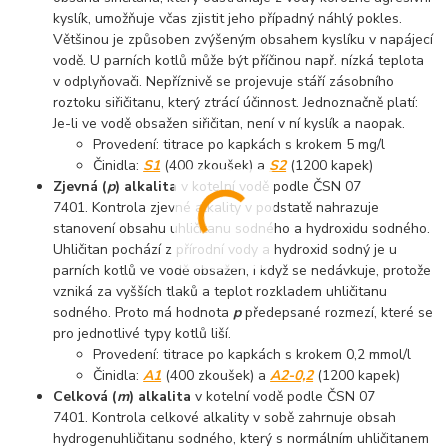
kyslík, umožňuje včas zjistit jeho případný náhlý pokles.
Většinou je způsoben zvýšeným obsahem kyslíku v napájecí
vodě. U parních kotlů může být příčinou např. nízká teplota
v odplyňovači. Nepříznivě se projevuje stáří zásobního
roztoku siřičitanu, který ztrácí účinnost. Jednoznačně platí:
Je-li ve vodě obsažen siřičitan, není v ní kyslík a naopak.
Provedení: titrace po kapkách s krokem 5 mg/l
Činidla:
S1
(400 zkoušek) a
S2
(1200 kapek)
Zjevná (
p
) alkalita
v kotelní vodě podle ČSN 07
7401. Kontrola zjevné alkality v podstatě nahrazuje
stanovení obsahu uhličitanu sodného a hydroxidu sodného.
Uhličitan pochází z přírodní vody a hydroxid sodný je u
parních kotlů ve vodě obsažen, i když se nedávkuje, protože
vzniká za vyšších tlaků a teplot rozkladem uhličitanu
sodného. Proto má hodnota
p
předepsané rozmezí, které se
pro jednotlivé typy kotlů liší.
Provedení: titrace po kapkách s krokem 0,2 mmol/l
Činidla:
A1
(400 zkoušek) a
A2-0,2
(1200 kapek)
Celková (
m
) alkalita
v kotelní vodě podle ČSN 07
7401. Kontrola celkové alkality v sobě zahrnuje obsah
hydrogenuhličitanu sodného, který s normálním uhličitanem