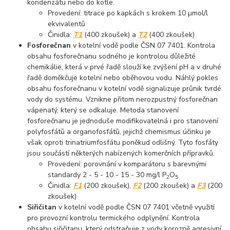
kondenzátu nebo do kotle.
Provedení: titrace po kapkách s krokem 10 µmol/l
ekvivalentů
Činidla:
T1
(400 zkoušek) a
T2
(400 zkoušek)
Fosforečnan
v kotelní vodě podle ČSN 07 7401. Kontrola
obsahu fosforečnanu sodného je kontrolou důležité
chemikálie, která v prvé řadě slouží ke zvýšení pH a v druhé
řadě doměkčuje kotelní nebo oběhovou vodu. Náhlý pokles
obsahu fosforečnanu v kotelní vodě signalizuje průnik tvrdé
vody do systému. Vznikne přitom nerozpustný fosforečnan
vápenatý, který se odkaluje. Metoda stanovení
fosforečnanu je jednoduše modifikovatelná i pro stanovení
polyfosfátů a organofosfátů, jejichž chemismus účinku je
však oproti trinatriumfosfátu poněkud odlišný. Tyto fosfáty
jsou součástí některých nabízených komerčních přípravků.
Provedení: porovnání v komparátoru s barevnými
standardy 2 - 5 - 10 - 15 - 30 mg/l P
O
2
5
Činidla:
F1
(200 zkoušek),
F2
(200 zkoušek) a
F3
(200
zkoušek)
Siřičitan
v kotelní vodě podle ČSN 07 7401 včetně využití
pro provozní kontrolu termického odplynění. Kontrola
obsahu siřičitanu, který odstraňuje z vody korozně agresivní