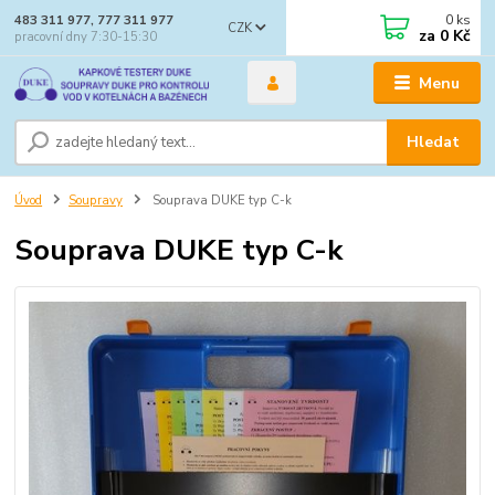
0
ks
483 311 977, 777 311 977
CZK
za
0 Kč
pracovní dny 7:30-15:30
Menu
Hledat
Úvod
Soupravy
Souprava DUKE typ C-k
Souprava DUKE typ C-k