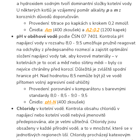
a hydroxidem sodným tvoří dominantní složky kotelní vody.
U některých kotlů je vzájemný poměr alkality
p
a
m
z
korozních důvodů doporučován.
Provedení: titrace po kapkách s krokem 0,2 mmol/l
Činidla:
Am
(400 zkoušek) a
A2-0,2
(1200 kapek)
pH v oběhové vodě
podle ČSN 07 7401. Kontrola pH
napájecí vody v rozsahu 8,0 - 9,5 umožňuje pružně reagovat
na odchylky z předepsaného rozmezí a zajistit optimální
složení napájecí vody tak, aby kovové materiály – v
kotelnách je to ocel a měď nebo slitiny mědi – byly co
nejvíce chráněny před korozí. Důležitá je zvláště spodní
hranice pH. Nad hodnotou 8,5 nemůže být již ve vodě
přítomen volný agresivní oxid uhličitý.
Provedení: porovnání v komparátoru s barevnými
standardy 8,0 - 8,5 - 9,0 - 9,5
Činidlo:
pH-N
(400 zkoušek)
Chloridy
v kotelní vodě. Kontrola obsahu chloridů v
napájecí nebo kotelní vodě nebývá jmenovitě
předepisována, ale je velmi užitečná. Chloridy jsou
obsaženy v každé přírodní vodě, a to v množství, které se v
jednotlivých regionech liší. Chloridy procházejí katexovým