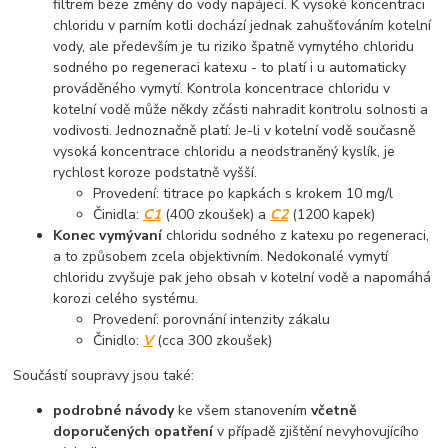
filtrem beze změny do vody napájecí. K vysoké koncentraci
chloridu v parním kotli dochází jednak zahušťováním kotelní
vody, ale především je tu riziko špatně vymytého chloridu
sodného po regeneraci katexu - to platí i u automaticky
prováděného vymytí. Kontrola koncentrace chloridu v
kotelní vodě může někdy zčásti nahradit kontrolu solnosti a
vodivosti. Jednoznačně platí: Je-li v kotelní vodě současně
vysoká koncentrace chloridu a neodstraněný kyslík, je
rychlost koroze podstatně vyšší.
Provedení: titrace po kapkách s krokem 10 mg/l
Činidla:
C1
(400 zkoušek) a
C2
(1200 kapek)
Konec vymývaní
chloridu sodného z katexu po regeneraci,
a to způsobem zcela objektivním. Nedokonalé vymytí
chloridu zvyšuje pak jeho obsah v kotelní vodě a napomáhá
korozi celého systému.
Provedení: porovnání intenzity zákalu
Činidlo:
V
(cca 300 zkoušek)
Součástí soupravy jsou také:
podrobné návody
ke všem stanovením
včetně
doporučených opatření
v případě zjištění nevyhovujícího