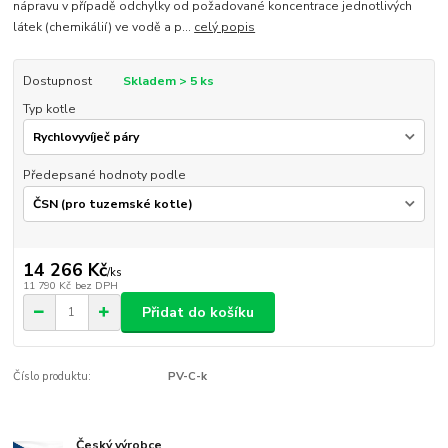
nápravu v případě odchylky od požadované koncentrace jednotlivých
látek (chemikálií) ve vodě a p...
celý popis
Dostupnost
Skladem > 5 ks
Typ kotle
Předepsané hodnoty podle
14 266 Kč
/
ks
11 790 Kč
bez DPH
Přidat do košíku
Číslo produktu:
PV-C-k
Český výrobce