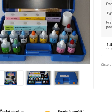
Dos
Typ
Pře
pod
14
11 
Číslo p
Český výrobce
Snadné použití