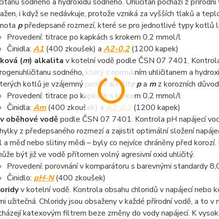
ičitanu sodného a hydroxidu sodného. Uhličitan pochází z přírodní
ažen, i když se nedávkuje, protože vzniká za vyšších tlaků a tep
dnota
p
předepsané rozmezí, které se pro jednotlivé typy kotlů li
Provedení: titrace po kapkách s krokem 0,2 mmol/l
Činidla:
A1
(400 zkoušek) a
A2-0,2
(1200 kapek)
ková (
m
) alkalita
v kotelní vodě podle ČSN 07 7401. Kontrola 
rogenuhličitanu sodného, který s normálním uhličitanem a hydrox
terých kotlů je vzájemný poměr alkality
p
a
m
z korozních důvod
Provedení: titrace po kapkách s krokem 0,2 mmol/l
Činidla:
Am
(400 zkoušek) a
A2-0,2
(1200 kapek)
v oběhové vodě
podle ČSN 07 7401. Kontrola pH napájecí vody
hylky z předepsaného rozmezí a zajistit optimální složení napáje
l a měď nebo slitiny mědi – byly co nejvíce chráněny před korozí
ůže být již ve vodě přítomen volný agresivní oxid uhličitý.
Provedení: porovnání v komparátoru s barevnými standardy 8,0 
Činidlo:
pH-N
(400 zkoušek)
oridy
v kotelní vodě. Kontrola obsahu chloridů v napájecí nebo 
mi užitečná. Chloridy jsou obsaženy v každé přírodní vodě, a to v m
cházejí katexovým filtrem beze změny do vody napájecí. K vysoké 