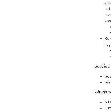
zah
aut
a v
kor
Kon
zvy
Součástí 
po
pří
Záruční d
5 l
1 r