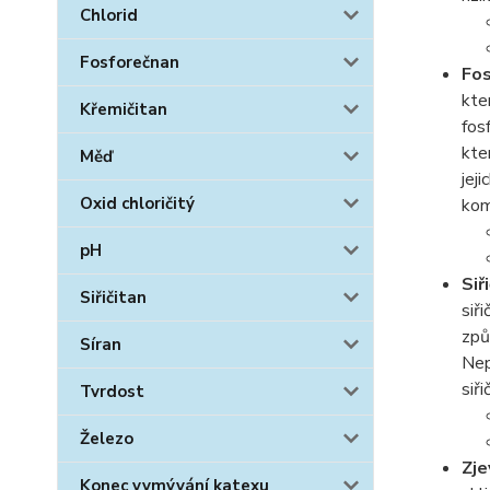
Chlorid
Fosforečnan
Fo
kte
Křemičitan
fos
kte
Měď
jej
Oxid chloričitý
kom
pH
Siř
Siřičitan
siř
způ
Síran
Nep
siři
Tvrdost
Železo
Zje
Konec vymývání katexu