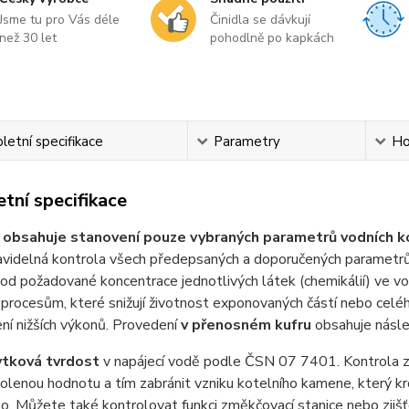
Jsme tu pro Vás déle
Činidla se dávkují
než 30 let
pohodlně po kapkách
etní specifikace
Parametry
Ho
tní specifikace
a
obsahuje stanovení pouze vybraných parametrů vodních ko
avidelná kontrola všech předepsaných a doporučených parametrů
od požadované koncentrace jednotlivých látek (chemikálií) ve 
procesům, které snižují životnost exponovaných částí nebo celé
ení nižších výkonů. Provedení
v přenosném kufru
obsahuje násled
tková tvrdost
v napájecí vodě podle ČSN 07 7401. Kontrola z
olenou hodnotu a tím zabránit vzniku kotelního kamene, který k
iko. Můžete také kontrolovat funkci změkčovací stanice nebo zji