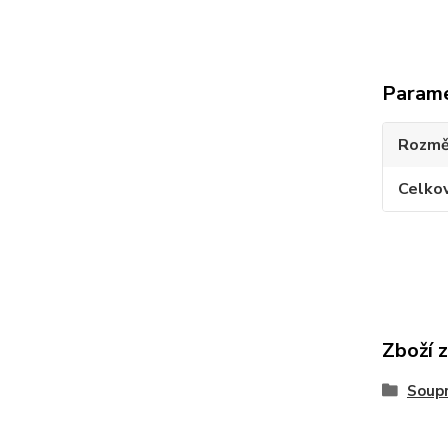
Param
Rozmě
Celko
Zboží 
Soup