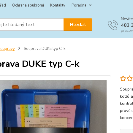
 řád
Ochrana soukromí
Kontakty
Poradna
Nevíte
Hledat
483 
pracov
Soupravy
Souprava DUKE typ C-k
rava DUKE typ C-k
Soupra
kotlů 
kontro
provés
koncent