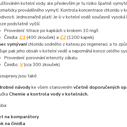
ušťováním kotelní vody, ale především je tu riziko špatně vymyté
omaticky prováděného vymytí. Kontrola koncentrace chloridu v ko
odivosti. Jednoznačně platí: Je-li v kotelní vodě současně vysoká 
oze podstatně vyšší.
Provedení: titrace po kapkách s krokem 10 mg/l
Činidla:
C1
(400 zkoušek) a
C2
(1200 kapek)
ec vymývaní
chloridu sodného z katexu po regeneraci, a to zp
šuje pak jeho obsah v kotelní vodě a napomáhá korozi celého sy
Provedení: porovnání intenzity zákalu
Činidlo:
V
(cca 300 zkoušek)
soupravy jsou také:
drobné návody
ke všem stanovením
včetně doporučených op
ručka
Chemie a kontrola vody v kotelnách.
oba:
et na komparátory
ok na činidla