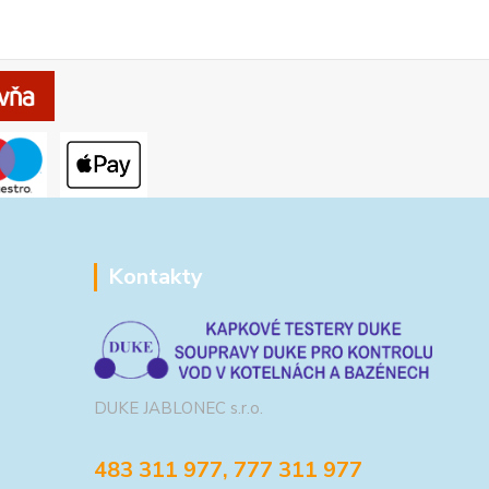
Kontakty
DUKE JABLONEC s.r.o.
483 311 977, 777 311 977