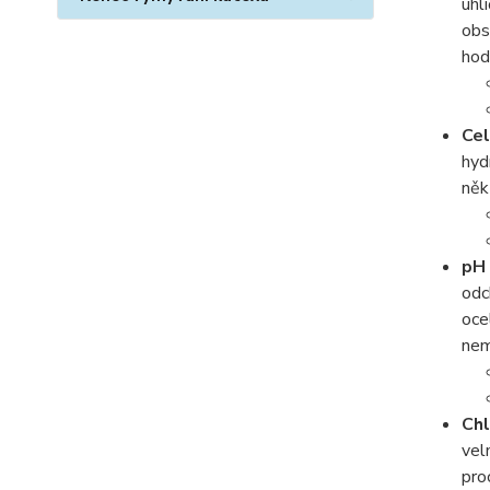
uhl
obs
ho
Cel
hyd
něk
pH 
odc
oce
nem
Chl
vel
pro