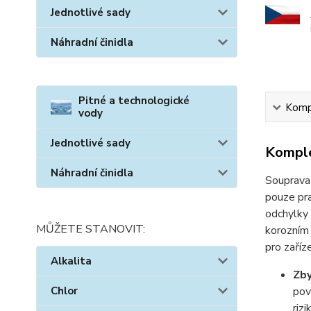
Jednotlivé sady
Náhradní činidla
Pitné a technologické
Kompl
vody
Jednotlivé sady
Komple
Náhradní činidla
Souprav
pouze pr
odchylky 
MŮŽETE STANOVIT:
korozním 
pro zaříz
Alkalita
Zby
Chlor
pov
riz