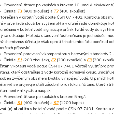
Provedení: titrace po kapkách s krokem 10 µmol/l ekvivalent
Činidla:
T1
(400 zkoušek) a
T2
(400 zkoušek)
sforečnan
v kotelní vodě podle ČSN 07 7401. Kontrola obsahu f
rá v prvé řadě slouží ke zvýšení pH a v druhé řadě doměkčuje k
forečnanu v kotelní vodě signalizuje průnik tvrdé vody do systé
rý se odkaluje. Metoda stanovení fosforečnanu je jednoduše modi
ichž chemismus účinku je však oproti trinatriumfosfátu poněkud od
erčních přípravků.
Provedení: porovnání v komparátoru s barevnými standardy 2 -
Činidla:
F1
(200 zkoušek),
F2
(200 zkoušek) a
F3
(200 zkouš
ičitan
v kotelní vodě podle ČSN 07 7401 včetně využití pro prov
ičitanu, který odstraňuje z vody korozně agresivní kyslík, umožňuje
soben zvýšeným obsahem kyslíku v napájecí vodě. U parních kotlů
říznivě se projevuje stáří zásobního roztoku siřičitanu, který ztrá
čitan, není v ní kyslík a naopak.
Provedení: titrace po kapkách s krokem 5 mg/l
Činidla:
S1
(400 zkoušek) a
S2
(1200 kapek)
vná (
p
) alkalita
v kotelní vodě podle ČSN 07 7401. Kontrola zj