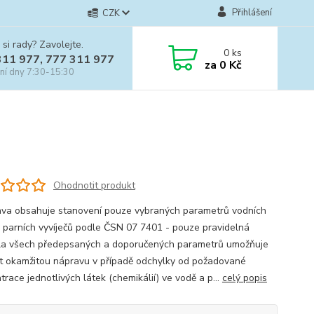
Přihlášení
CZK
 si rady? Zavolejte.
0
ks
311 977, 777 311 977
za
0 Kč
ní dny 7:30-15:30
Ohodnotit produkt
va obsahuje stanovení pouze vybraných parametrů vodních
a parních vyvíječů podle ČSN 07 7401 - pouze pravidelná
la všech předepsaných a doporučených parametrů umožňuje
t okamžitou nápravu v případě odchylky od požadované
race jednotlivých látek (chemikálií) ve vodě a p...
celý popis