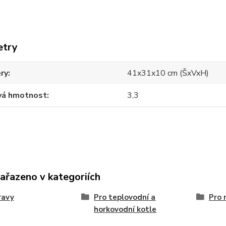
etry
ry
41x31x10 cm (ŠxVxH)
vá hmotnost
3,3
zařazeno v kategoriích
ravy
Pro teplovodní a
Pro 
horkovodní kotle