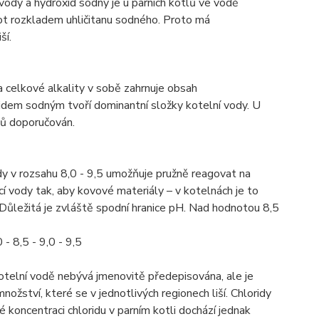
 vody a hydroxid sodný je u parních kotlů ve vodě
lot rozkladem uhličitanu sodného. Proto má
ší.
celkové alkality v sobě zahrnuje obsah
idem sodným tvoří dominantní složky kotelní vody. U
ů doporučován.
 v rozsahu 8,0 - 9,5 umožňuje pružně reagovat na
cí vody tak, aby kovové materiály – v kotelnách je to
. Důležitá je zvláště spodní hranice pH. Nad hodnotou 8,5
- 8,5 - 9,0 - 9,5
kotelní vodě nebývá jmenovitě předepisována, ale je
nožství, které se v jednotlivých regionech liší. Chloridy
koncentraci chloridu v parním kotli dochází jednak