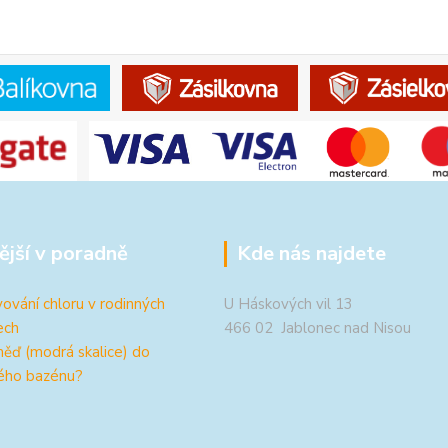
ější v poradně
Kde nás najdete
ování chloru v rodinných
U Háskových vil 13
ech
466 02 Jablonec nad Nisou
měď (modrá skalice) do
ého bazénu?