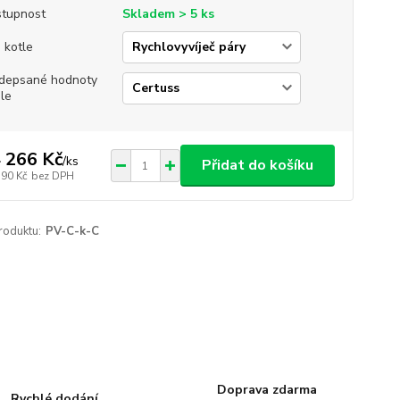
tupnost
Skladem > 5 ks
 kotle
depsané hodnoty
le
 266 Kč
/
ks
Přidat do košíku
790 Kč
bez DPH
roduktu:
PV-C-k-C
Doprava zdarma
Rychlé dodání