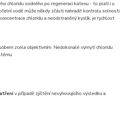
ho chloridu sodného po regeneraci katexu - to platí i u
telní vodě může někdy zčásti nahradit kontrolu solnosti
koncentrace chloridu a neodstraněný kyslík, je rychlost
ůsobem zcela objektivním. Nedokonalé vymytí chloridu
stému.
atření
v případě zjištění nevyhovujícího výsledku a