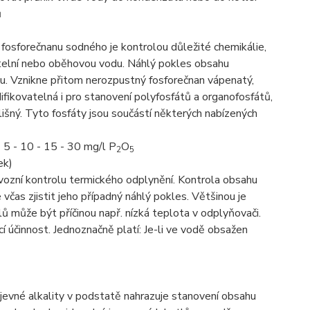
ů
osforečnanu sodného je kontrolou důležité chemikálie,
otelní nebo oběhovou vodu. Náhlý pokles obsahu
mu. Vznikne přitom nerozpustný fosforečnan vápenatý,
fikovatelná i pro stanovení polyfosfátů a organofosfátů,
lišný. Tyto fosfáty jsou součástí některých nabízených
 5 - 10 - 15 - 30 mg/l P
O
2
5
ek)
ozní kontrolu termického odplynění. Kontrola obsahu
 včas zjistit jeho případný náhlý pokles. Většinou je
 může být příčinou např. nízká teplota v odplyňovači.
cí účinnost. Jednoznačně platí: Je-li ve vodě obsažen
evné alkality v podstatě nahrazuje stanovení obsahu