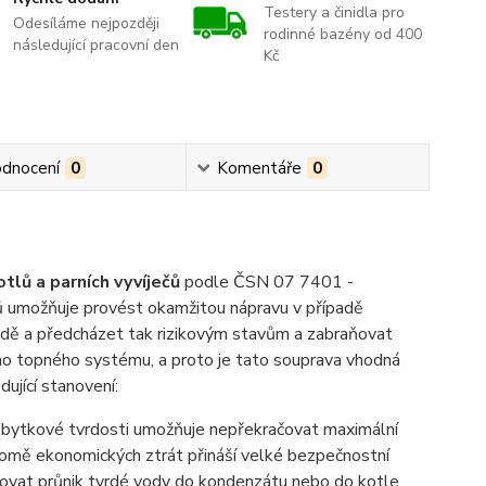
Testery a činidla pro
Odesíláme nejpozději
rodinné bazény od 400
následující pracovní den
Kč
dnocení
0
Komentáře
0
tlů a parních vyvíječů
podle ČSN 07 7401 -
 umožňuje provést okamžitou nápravu v případě
vodě a předcházet tak rizikovým stavům a zabraňovat
ho topného systému, a proto je tato souprava vhodná
ující stanovení:
bytkové tvrdosti umožňuje nepřekračovat maximální
romě ekonomických ztrát přináší velké bezpečnostní
šťovat průnik tvrdé vody do kondenzátu nebo do kotle.