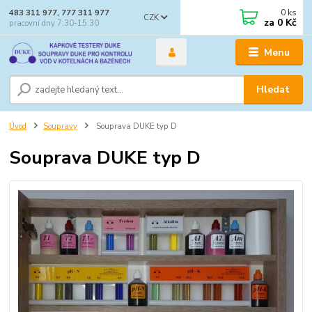
0
ks
483 311 977, 777 311 977
CZK
za
0 Kč
pracovní dny 7:30-15:30
Menu
Hledat
Úvod
Soupravy
Souprava DUKE typ D
Souprava DUKE typ D