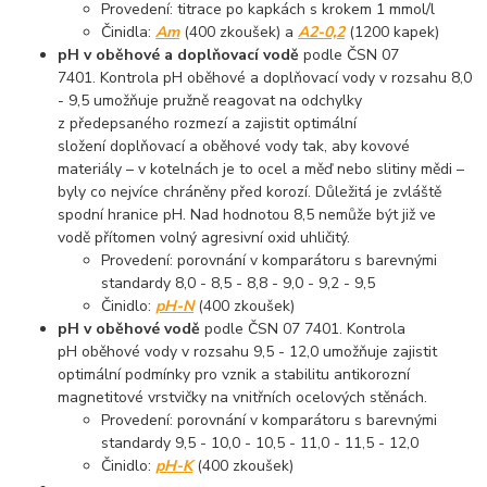
Provedení: titrace po kapkách s krokem 1 mmol/l
Činidla:
Am
(400 zkoušek) a
A2-0,2
(1200 kapek)
pH v oběhové a doplňovací vodě
podle ČSN 07
7401. Kontrola pH oběhové a doplňovací vody v rozsahu 8,0
- 9,5 umožňuje pružně reagovat na odchylky
z předepsaného rozmezí a zajistit optimální
složení doplňovací a oběhové vody tak, aby kovové
materiály – v kotelnách je to ocel a měď nebo slitiny mědi –
byly co nejvíce chráněny před korozí. Důležitá je zvláště
spodní hranice pH. Nad hodnotou 8,5 nemůže být již ve
vodě přítomen volný agresivní oxid uhličitý.
Provedení: porovnání v komparátoru s barevnými
standardy 8,0 - 8,5 - 8,8 - 9,0 - 9,2 - 9,5
Činidlo:
pH-N
(400 zkoušek)
pH v oběhové vodě
podle ČSN 07 7401. Kontrola
pH oběhové vody v rozsahu 9,5 - 12,0 umožňuje zajistit
optimální podmínky pro vznik a stabilitu antikorozní
magnetitové vrstvičky na vnitřních ocelových stěnách.
Provedení: porovnání v komparátoru s barevnými
standardy 9,5 - 10,0 - 10,5 - 11,0 - 11,5 - 12,0
Činidlo:
pH-K
(400 zkoušek)