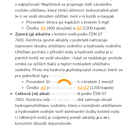
v odplyňovači. Nepříznivě se projevuje stáří zásobního
roztoku siřičitanu, který ztrácí účinnost. Jednoznačně platí:
Je-li ve vodě obsažen siřičitan, není v ní kyslík a naopak.
Provedení: titrace po kapkách s krokem 5 mg/l
Činidla:
S1
(400 zkoušek) a
S2
(1200 kapek)
Zjevná (
p
) alkalita
v kotelní vodě podle ČSN 07
7401. Kontrola zjevné alkality v podstatě nahrazuje
stanovení obsahu uhličitanu sodného a hydroxidu sodného.
Uhličitan pochází z přírodní vody a hydroxid sodný je u
parních kotlů ve vodě obsažen, i když se nedávkuje, protože
vzniká za vyšších tlaků a teplot rozkladem uhličitanu
sodného. Proto má hodnota
p
předepsané rozmezí, které se
pro jednotlivé typy kotlů liší.
Provedení: titrace po kapkách s krokem 1 mmol/l
Činidla:
A1
(400 zkoušek) a
A2-0,2
(1200 kapek)
Celková (
m
) alkalita
v kotelní vodě podle ČSN 07
7401. Kontrola celkové alkality v sobě zahrnuje obsah
hydrogenuhličitanu sodného, který s normálním uhličitanem
a hydroxidem sodným tvoří dominantní složky kotelní vody.
U některých kotlů je vzájemný poměr alkality
p
a
m
z
korozních důvodů doporučován.