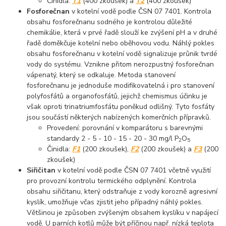
Činidla:
T1
(400 zkoušek) a
T2
(400 zkoušek)
Fosforečnan
v kotelní vodě podle ČSN 07 7401. Kontrola
obsahu fosforečnanu sodného je kontrolou důležité
chemikálie, která v prvé řadě slouží ke zvýšení pH a v druhé
řadě doměkčuje kotelní nebo oběhovou vodu. Náhlý pokles
obsahu fosforečnanu v kotelní vodě signalizuje průnik tvrdé
vody do systému. Vznikne přitom nerozpustný fosforečnan
vápenatý, který se odkaluje. Metoda stanovení
fosforečnanu je jednoduše modifikovatelná i pro stanovení
polyfosfátů a organofosfátů, jejichž chemismus účinku je
však oproti trinatriumfosfátu poněkud odlišný. Tyto fosfáty
jsou součástí některých nabízených komerčních přípravků.
Provedení: porovnání v komparátoru s barevnými
standardy 2 - 5 - 10 - 15 - 20 - 30 mg/l P
O
2
5
Činidla:
F1
(200 zkoušek),
F2
(200 zkoušek) a
F3
(200
zkoušek)
Siřičitan
v kotelní vodě podle ČSN 07 7401 včetně využití
pro provozní kontrolu termického odplynění. Kontrola
obsahu siřičitanu, který odstraňuje z vody korozně agresivní
kyslík, umožňuje včas zjistit jeho případný náhlý pokles.
Většinou je způsoben zvýšeným obsahem kyslíku v napájecí
vodě. U parních kotlů může být příčinou např. nízká teplota