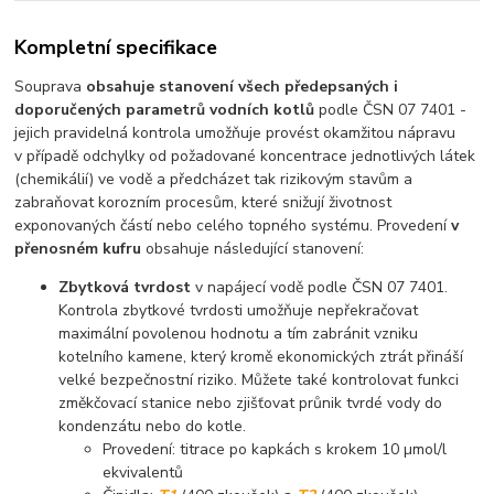
Kompletní specifikace
Souprava
obsahuje stanovení všech předepsaných i
doporučených parametrů vodních kotlů
podle ČSN 07 7401 -
jejich pravidelná kontrola umožňuje provést okamžitou nápravu
v případě odchylky od požadované koncentrace jednotlivých látek
(chemikálií) ve vodě a předcházet tak rizikovým stavům a
zabraňovat korozním procesům, které snižují životnost
exponovaných částí nebo celého topného systému. Provedení
v
přenosném kufru
obsahuje následující stanovení:
Zbytková tvrdost
v napájecí vodě podle ČSN 07 7401.
Kontrola zbytkové tvrdosti umožňuje nepřekračovat
maximální povolenou hodnotu a tím zabránit vzniku
kotelního kamene, který kromě ekonomických ztrát přináší
velké bezpečnostní riziko. Můžete také kontrolovat funkci
změkčovací stanice nebo zjišťovat průnik tvrdé vody do
kondenzátu nebo do kotle.
Provedení: titrace po kapkách s krokem 10 µmol/l
ekvivalentů