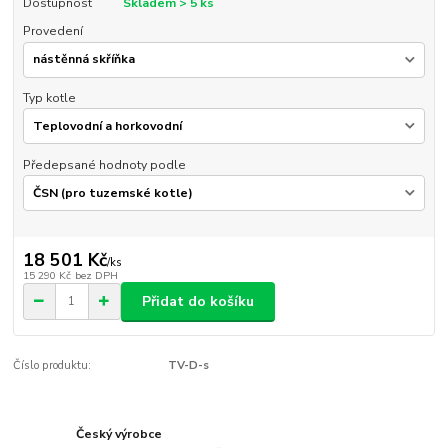
Dostupnost
Skladem > 5 ks
Provedení
Typ kotle
Předepsané hodnoty podle
18 501 Kč
/
ks
15 290 Kč
bez DPH
Přidat do košíku
Číslo produktu:
TV-D-s
Český výrobce