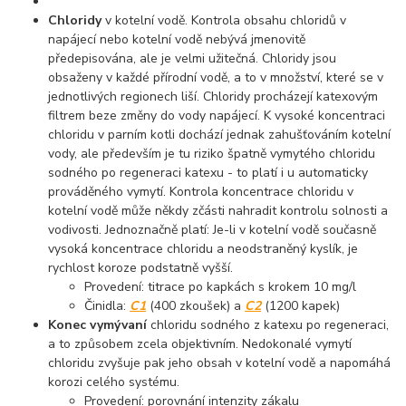
Chloridy
v kotelní vodě. Kontrola obsahu chloridů v
napájecí nebo kotelní vodě nebývá jmenovitě
předepisována, ale je velmi užitečná. Chloridy jsou
obsaženy v každé přírodní vodě, a to v množství, které se v
jednotlivých regionech liší. Chloridy procházejí katexovým
filtrem beze změny do vody napájecí. K vysoké koncentraci
chloridu v parním kotli dochází jednak zahušťováním kotelní
vody, ale především je tu riziko špatně vymytého chloridu
sodného po regeneraci katexu - to platí i u automaticky
prováděného vymytí. Kontrola koncentrace chloridu v
kotelní vodě může někdy zčásti nahradit kontrolu solnosti a
vodivosti. Jednoznačně platí: Je-li v kotelní vodě současně
vysoká koncentrace chloridu a neodstraněný kyslík, je
rychlost koroze podstatně vyšší.
Provedení: titrace po kapkách s krokem 10 mg/l
Činidla:
C1
(400 zkoušek) a
C2
(1200 kapek)
Konec vymývaní
chloridu sodného z katexu po regeneraci,
a to způsobem zcela objektivním. Nedokonalé vymytí
chloridu zvyšuje pak jeho obsah v kotelní vodě a napomáhá
korozi celého systému.
Provedení: porovnání intenzity zákalu