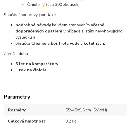
Činidlo:
V
(cca 300 zkoušek)
Součástí soupravy jsou také:
podrobné návody
ke všem stanovením
včetně
doporučených opatření
v případě zjištění nevyhovujícího
výsledku a
příručka
Chemie a kontrola vody v kotelnách.
Záruční doba:
5 let na komparátory
1 rok na činidla
Parametry
Rozměry
55x45x9,5 cm (ŠxVxH)
Celková hmotnost
9,2 kg