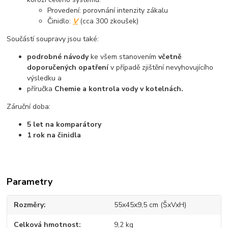
Provedení: porovnání intenzity zákalu
Činidlo:
V
(cca 300 zkoušek)
Součástí soupravy jsou také:
podrobné návody
ke všem stanovením
včetně
doporučených opatření
v případě zjištění nevyhovujícího
výsledku a
příručka
Chemie a kontrola vody v kotelnách.
Záruční doba:
5 let na komparátory
1 rok na činidla
Parametry
Rozměry
55x45x9,5 cm (ŠxVxH)
Celková hmotnost
9,2 kg