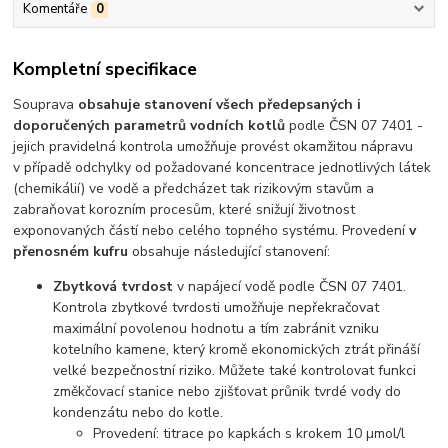
Komentáře
0
Kompletní specifikace
Souprava
obsahuje stanovení všech předepsaných i
doporučených parametrů vodních kotlů
podle ČSN 07 7401 -
jejich pravidelná kontrola umožňuje provést okamžitou nápravu
v případě odchylky od požadované koncentrace jednotlivých látek
(chemikálií) ve vodě a předcházet tak rizikovým stavům a
zabraňovat korozním procesům, které snižují životnost
exponovaných částí nebo celého topného systému. Provedení
v
přenosném kufru
obsahuje následující stanovení:
Zbytková tvrdost
v napájecí vodě podle ČSN 07 7401.
Kontrola zbytkové tvrdosti umožňuje nepřekračovat
maximální povolenou hodnotu a tím zabránit vzniku
kotelního kamene, který kromě ekonomických ztrát přináší
velké bezpečnostní riziko. Můžete také kontrolovat funkci
změkčovací stanice nebo zjišťovat průnik tvrdé vody do
kondenzátu nebo do kotle.
Provedení: titrace po kapkách s krokem 10 µmol/l