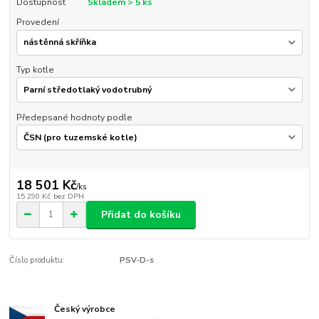
Dostupnost
Skladem > 5 ks
Provedení
Typ kotle
Předepsané hodnoty podle
18 501 Kč
/
ks
15 290 Kč
bez DPH
Přidat do košíku
Číslo produktu:
PSV-D-s
Český výrobce