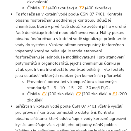
ekvivalentů
Činidla:
T1
(400 zkoušek) a
T2
(400 zkoušek)
Fosforečnan
v kotelní vodě podle ČSN 07 7401. Kontrola
obsahu fosforečnanu sodného je kontrolou důležité
chemikálie, která v prvé řadě slouží ke zvýšení pH a v druhé
řadě doměkčuje kotelní nebo oběhovou vodu. Náhlý pokles
obsahu fosforečnanu v kotelní vodě signalizuje průnik tvrdé
vody do systému. Vznikne přitom nerozpustný fosforečnan
vápenatý, který se odkaluje. Metoda stanovení
fosforečnanu je jednoduše modifikovatelná i pro stanovení
polyfosfátů a organofosfátů, jejichž chemismus účinku je
však oproti trinatriumfosfátu poněkud odlišný. Tyto fosfáty
jsou součástí některých nabízených komerčních přípravků.
Provedení: porovnání v komparátoru s barevnými
standardy 2 - 5 - 10 - 15 - 20 - 30 mg/l P
O
2
5
Činidla:
F1
(200 zkoušek),
F2
(200 zkoušek) a
F3
(200
zkoušek)
Siřičitan
v kotelní vodě podle ČSN 07 7401 včetně využití
pro provozní kontrolu termického odplynění. Kontrola
obsahu siřičitanu, který odstraňuje z vody korozně agresivní
kyslík, umožňuje včas zjistit jeho případný náhlý pokles.
Většinou je způsoben zvýšeným obsahem kyslíku v napájecí