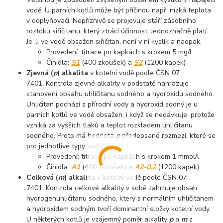
vodě. U parních kotlů může být příčinou např. nízká teplota
v odplyňovači. Nepříznivě se projevuje stáří zásobního
roztoku siřičitanu, který ztrácí účinnost. Jednoznačně platí:
Je-li ve vodě obsažen siřičitan, není v ní kyslík a naopak.
Provedení: titrace po kapkách s krokem 5 mg/l
Činidla:
S1
(400 zkoušek) a
S2
(1200 kapek)
Zjevná (
p
) alkalita
v kotelní vodě podle ČSN 07
7401. Kontrola zjevné alkality v podstatě nahrazuje
stanovení obsahu uhličitanu sodného a hydroxidu sodného.
Uhličitan pochází z přírodní vody a hydroxid sodný je u
parních kotlů ve vodě obsažen, i když se nedávkuje, protože
vzniká za vyšších tlaků a teplot rozkladem uhličitanu
sodného. Proto má hodnota
p
předepsané rozmezí, které se
pro jednotlivé typy kotlů liší.
Provedení: titrace po kapkách s krokem 1 mmol/l
Činidla:
A1
(400 zkoušek) a
A2-0,2
(1200 kapek)
Celková (
m
) alkalita
v kotelní vodě podle ČSN 07
7401. Kontrola celkové alkality v sobě zahrnuje obsah
hydrogenuhličitanu sodného, který s normálním uhličitanem
a hydroxidem sodným tvoří dominantní složky kotelní vody.
U některých kotlů je vzájemný poměr alkality
p
a
m
z