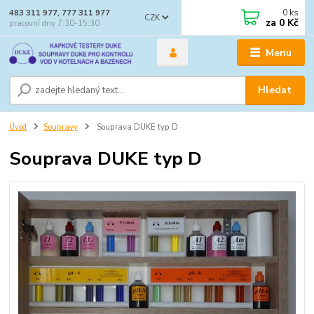
0
ks
483 311 977, 777 311 977
CZK
za
0 Kč
pracovní dny 7:30-15:30
Menu
Hledat
Úvod
Soupravy
Souprava DUKE typ D
Souprava DUKE typ D