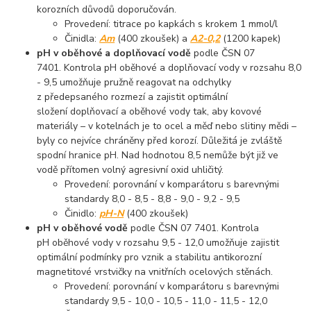
korozních důvodů doporučován.
Provedení: titrace po kapkách s krokem 1 mmol/l
Činidla:
Am
(400 zkoušek) a
A2-0,2
(1200 kapek)
pH v oběhové a doplňovací vodě
podle ČSN 07
7401. Kontrola pH oběhové a doplňovací vody v rozsahu 8,0
- 9,5 umožňuje pružně reagovat na odchylky
z předepsaného rozmezí a zajistit optimální
složení doplňovací a oběhové vody tak, aby kovové
materiály – v kotelnách je to ocel a měď nebo slitiny mědi –
byly co nejvíce chráněny před korozí. Důležitá je zvláště
spodní hranice pH. Nad hodnotou 8,5 nemůže být již ve
vodě přítomen volný agresivní oxid uhličitý.
Provedení: porovnání v komparátoru s barevnými
standardy 8,0 - 8,5 - 8,8 - 9,0 - 9,2 - 9,5
Činidlo:
pH-N
(400 zkoušek)
pH v oběhové vodě
podle ČSN 07 7401. Kontrola
pH oběhové vody v rozsahu 9,5 - 12,0 umožňuje zajistit
optimální podmínky pro vznik a stabilitu antikorozní
magnetitové vrstvičky na vnitřních ocelových stěnách.
Provedení: porovnání v komparátoru s barevnými
standardy 9,5 - 10,0 - 10,5 - 11,0 - 11,5 - 12,0