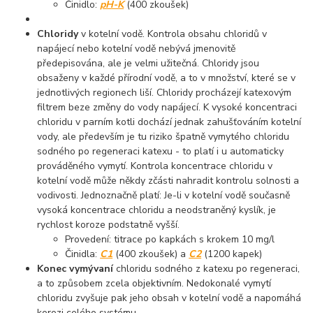
Činidlo:
pH-K
(400 zkoušek)
Chloridy
v kotelní vodě. Kontrola obsahu chloridů v
napájecí nebo kotelní vodě nebývá jmenovitě
předepisována, ale je velmi užitečná. Chloridy jsou
obsaženy v každé přírodní vodě, a to v množství, které se v
jednotlivých regionech liší. Chloridy procházejí katexovým
filtrem beze změny do vody napájecí. K vysoké koncentraci
chloridu v parním kotli dochází jednak zahušťováním kotelní
vody, ale především je tu riziko špatně vymytého chloridu
sodného po regeneraci katexu - to platí i u automaticky
prováděného vymytí. Kontrola koncentrace chloridu v
kotelní vodě může někdy zčásti nahradit kontrolu solnosti a
vodivosti. Jednoznačně platí: Je-li v kotelní vodě současně
vysoká koncentrace chloridu a neodstraněný kyslík, je
rychlost koroze podstatně vyšší.
Provedení: titrace po kapkách s krokem 10 mg/l
Činidla:
C1
(400 zkoušek) a
C2
(1200 kapek)
Konec vymývaní
chloridu sodného z katexu po regeneraci,
a to způsobem zcela objektivním. Nedokonalé vymytí
chloridu zvyšuje pak jeho obsah v kotelní vodě a napomáhá
korozi celého systému.