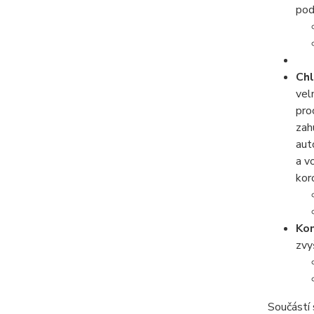
pod
Chl
vel
pro
zah
aut
a v
kor
Kon
zvy
Součástí 