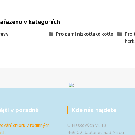
zařazeno v kategoriích
ravy
Pro parní nízkotlaké kotle
Pro 
hork
ější v poradně
Kde nás najdete
ování chloru v rodinných
U Háskových vil 13
ech
466 02 Jablonec nad Nisou