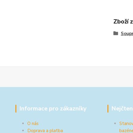
Zboží 
Soup
Informace pro zákazníky
Nejčten
O nás
Stanov
Doprava a platba
bazén