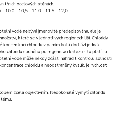
vnitřních ocelových stěnách.
- 10,0 - 10,5 - 11,0 - 11,5 - 12,0
kotelní vodě nebývá jmenovitě předepisována, ale je
nožství, které se v jednotlivých regionech liší. Chloridy
koncentraci chloridu v parním kotli dochází jednak
ho chloridu sodného po regeneraci katexu - to platí i u
telní vodě může někdy zčásti nahradit kontrolu solnosti
koncentrace chloridu a neodstraněný kyslík, je rychlost
ůsobem zcela objektivním. Nedokonalé vymytí chloridu
stému.