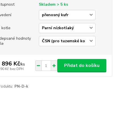
tupnost
Skladem > 5 ks
vedení
 kotle
depsané hodnoty
le
 896 Kč
/
ks
Přidat do košíku
790 Kč
bez DPH
roduktu:
PN-D-k