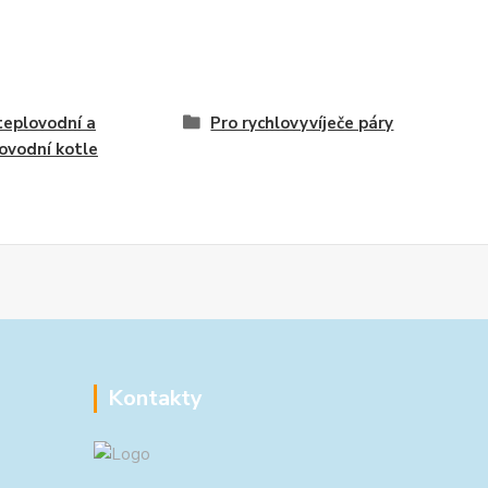
teplovodní a
Pro rychlovyvíječe páry
ovodní kotle
Kontakty