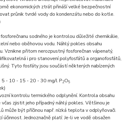
romě ekonomických ztrát přináší velké bezpečnostní
šťovat průnik tvrdé vody do kondenzátu nebo do kotle.
ů
osforečnanu sodného je kontrolou důležité chemikálie,
otelní nebo oběhovou vodu. Náhlý pokles obsahu
mu. Vznikne přitom nerozpustný fosforečnan vápenatý,
fikovatelná i pro stanovení polyfosfátů a organofosfátů,
lišný. Tyto fosfáty jsou součástí některých nabízených
 5 - 10 - 15 - 20 - 30 mg/l P
O
2
5
ek)
ozní kontrolu termického odplynění. Kontrola obsahu
 včas zjistit jeho případný náhlý pokles. Většinou je
 může být příčinou např. nízká teplota v odplyňovači.
cí účinnost. Jednoznačně platí: Je-li ve vodě obsažen