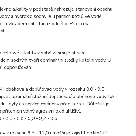
evné alkality v podstatě nahrazuje stanovení obsahu
 vody a hydroxid sodný je u parních kotlů ve vodě
lot rozkladem uhličitanu sodného. Proto má
ší.
celkové alkality v sobě zahrnuje obsah
idem sodným tvoří dominantní složky kotelní vody. U
ů doporučován.
 oběhové a doplňovací vody v rozsahu 8,0 - 9,5
istit optimální složení doplňovací a oběhové vody tak,
i – byly co nejvíce chráněny před korozí. Důležitá je
přítomen volný agresivní oxid uhličitý.
 8,5 - 8,8 - 9,0 - 9,2 - 9,5
v rozsahu 9,5 - 12,0 umožňuje zajistit optimální