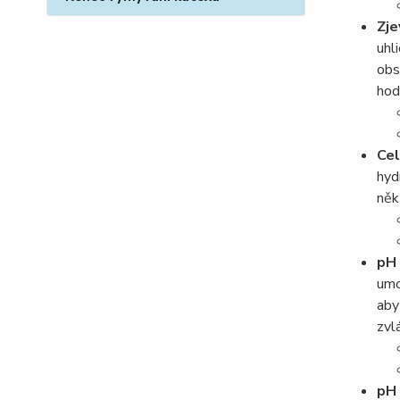
Zje
uhl
obs
ho
Cel
hyd
něk
pH 
umo
aby
zvl
pH 