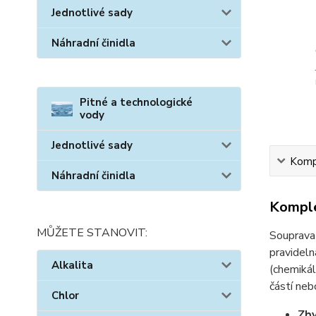
Jednotlivé sady
Náhradní činidla
Pitné a technologické
vody
Jednotlivé sady
Kompl
Náhradní činidla
Komple
MŮŽETE STANOVIT:
Souprav
pravideln
Alkalita
(chemikál
částí ne
Chlor
Zby