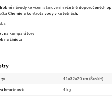
drobné návody
ke všem stanovením
včetně doporučených op
ručka
Chemie a kontrola vody v kotelnách.
oba:
et na komparátory
ok na činidla
etry
ry
41x32x20 cm (ŠxVxH)
vá hmotnost
4 kg