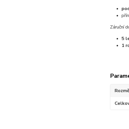
po
pří
Záruční d
5 l
1 r
Param
Rozmě
Celko