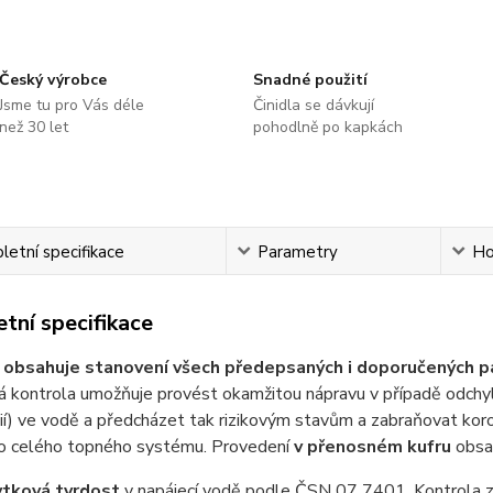
Český výrobce
Snadné použití
Jsme tu pro Vás déle
Činidla se dávkují
než 30 let
pohodlně po kapkách
etní specifikace
Parametry
Ho
tní specifikace
a
obsahuje stanovení všech předepsaných i doporučených p
á kontrola umožňuje provést okamžitou nápravu v případě odchy
ií) ve vodě a předcházet tak rizikovým stavům a zabraňovat kor
bo celého topného systému. Provedení
v přenosném kufru
obsa
tková tvrdost
v napájecí vodě podle ČSN 07 7401. Kontrola z