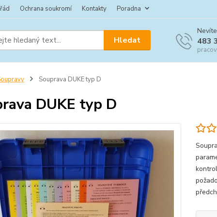
 řád
Ochrana soukromí
Kontakty
Poradna
Nevíte
Hledat
483 
pracov
Soupravy
Souprava DUKE typ D
rava DUKE typ D
Soupra
parame
kontro
požado
předch