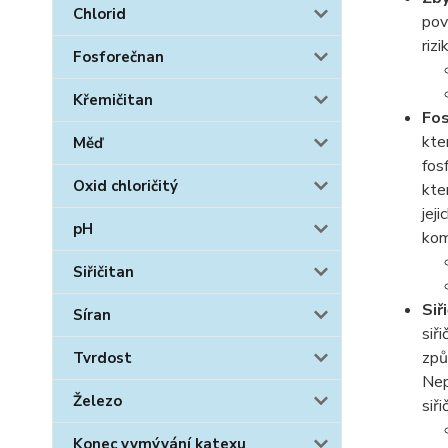
Chlorid
pov
riz
Fosforečnan
Křemičitan
Fo
kte
Měď
fos
Oxid chloričitý
kte
jej
pH
kom
Siřičitan
Siř
Síran
siř
způ
Tvrdost
Nep
Železo
siři
Konec vymývání katexu