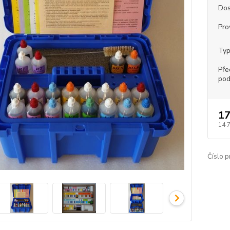
Dos
Pro
Typ
Pře
pod
17
14 
Číslo p