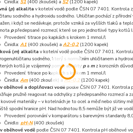
Činidla:
S1
(400 zkoušek) a
S2
(1200 kapek)
vná (
p
) alkalita
v kotelní vodě podle ČSN 07 7401. Kontrola zj
ičitanu sodného a hydroxidu sodného. Uhličitan pochází z přírodní
ažen, i když se nedávkuje, protože vzniká za vyšších tlaků a tep
dnota
p
předepsané rozmezí, které se pro jednotlivé typy kotlů li
Provedení: titrace po kapkách s krokem 1 mmol/l
Činidla:
A1
(400 zkoušek) a
A2-0,2
(1200 kapek)
ková (
m
) alkalita
v kotelní vodě podle ČSN 07 7401. Kontrola 
rogenuhličitanu sodného, který s normálním uhličitanem a hydrox
terých kotlů je vzájemný poměr alkality
p
a
m
z korozních důvod
Provedení: titrace po kapkách s krokem 1 mmol/l
Činidla:
Am
(400 zkoušek) a
A2-0,2
(1200 kapek)
v oběhové a doplňovací vodě
podle ČSN 07 7401. Kontrola pH
žňuje pružně reagovat na odchylky z předepsaného rozmezí a zaj
 kovové materiály – v kotelnách je to ocel a měď nebo slitiny měd
áště spodní hranice pH. Nad hodnotou 8,5 nemůže být již ve vodě 
Provedení: porovnání v komparátoru s barevnými standardy 8,0 -
Činidlo:
pH-N
(400 zkoušek)
v oběhové vodě
podle ČSN 07 7401. Kontrola pH oběhové vody 