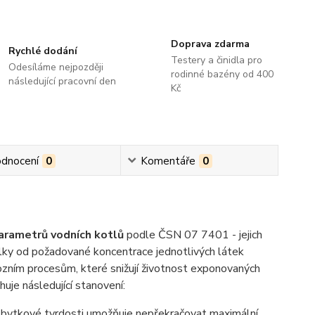
Doprava zdarma
Rychlé dodání
Testery a činidla pro
Odesíláme nejpozději
rodinné bazény od 400
následující pracovní den
Kč
dnocení
0
Komentáře
0
arametrů vodních kotlů
podle ČSN 07 7401 - jejich
lky od požadované koncentrace jednotlivých látek
ozním procesům, které snižují životnost exponovaných
huje následující stanovení:
bytkové tvrdosti umožňuje nepřekračovat maximální