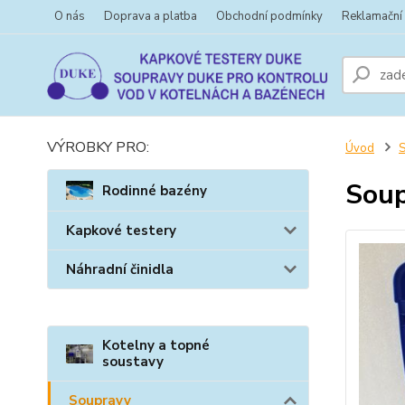
O nás
Doprava a platba
Obchodní podmínky
Reklamační
VÝROBKY PRO:
Úvod
Soup
Rodinné bazény
Kapkové testery
Náhradní činidla
Kotelny a topné
soustavy
Soupravy