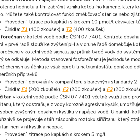
olenou hodnotu a tím zabránit vzniku kotelního kamene, který k
iko. Můžete také kontrolovat funkci změkčovací stanice nebo zji
Provedení: titrace po kapkách s krokem 10 µmol/l ekvivalent
Činidla:
T1
(400 zkoušek) a
T2
(400 zkoušek)
sforečnan
v kotelní vodě podle ČSN 07 7401. Kontrola obsahu f
rá v prvé řadě slouží ke zvýšení pH a v druhé řadě doměkčuje k
forečnanu v kotelní vodě signalizuje průnik tvrdé vody do systé
rý se odkaluje. Metoda stanovení fosforečnanu je jednoduše modi
ichž chemismus účinku je však oproti trinatriumfosfátu poněkud od
erčních přípravků.
Provedení: porovnání v komparátoru s barevnými standardy 2 -
Činidla:
F1
(200 zkoušek),
F2
(200 zkoušek) a
F3
(200 zkouš
ičitan
v kotelní vodě podle ČSN 07 7401 včetně využití pro prov
ičitanu, který odstraňuje z vody korozně agresivní kyslík, umožňuje
soben zvýšeným obsahem kyslíku v napájecí vodě. U parních kotlů
říznivě se projevuje stáří zásobního roztoku siřičitanu, který ztrá
čitan, není v ní kyslík a naopak.
Provedení: titrace po kapkách s krokem 5 mg/l