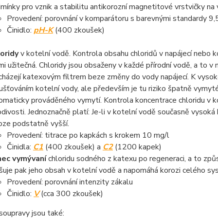
mínky pro vznik a stabilitu antikorozní magnetitové vrstvičky na 
Provedení: porovnání v komparátoru s barevnými standardy 9,5 
Činidlo:
pH-K
(400 zkoušek)
oridy
v kotelní vodě. Kontrola obsahu chloridů v napájecí nebo 
mi užitečná. Chloridy jsou obsaženy v každé přírodní vodě, a to v m
cházejí katexovým filtrem beze změny do vody napájecí. K vysoké 
ušťováním kotelní vody, ale především je tu riziko špatně vymyté
omaticky prováděného vymytí. Kontrola koncentrace chloridu v ko
odivosti. Jednoznačně platí: Je-li v kotelní vodě současně vysoká 
oze podstatně vyšší.
Provedení: titrace po kapkách s krokem 10 mg/l
Činidla:
C1
(400 zkoušek) a
C2
(1200 kapek)
ec vymývaní
chloridu sodného z katexu po regeneraci, a to zp
šuje pak jeho obsah v kotelní vodě a napomáhá korozi celého sy
Provedení: porovnání intenzity zákalu
Činidlo:
V
(cca 300 zkoušek)
soupravy jsou také: