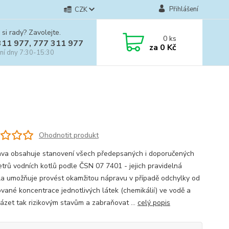
Přihlášení
CZK
 si rady? Zavolejte.
0
ks
311 977, 777 311 977
za
0 Kč
ní dny 7:30-15:30
Ohodnotit produkt
va obsahuje stanovení všech předepsaných i doporučených
trů vodních kotlů podle ČSN 07 7401 - jejich pravidelná
la umožňuje provést okamžitou nápravu v případě odchylky od
vané koncentrace jednotlivých látek (chemikálií) ve vodě a
ázet tak rizikovým stavům a zabraňovat ...
celý popis