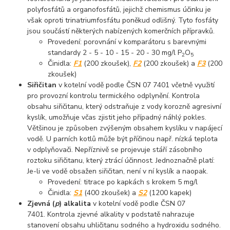
polyfosfátů a organofosfátů, jejichž chemismus účinku je
však oproti trinatriumfosfátu poněkud odlišný. Tyto fosfáty
jsou součástí některých nabízených komerčních přípravků.
Provedení: porovnání v komparátoru s barevnými
standardy 2 - 5 - 10 - 15 - 20 - 30 mg/l P
O
2
5
Činidla:
F1
(200 zkoušek),
F2
(200 zkoušek) a
F3
(200
zkoušek)
Siřičitan
v kotelní vodě podle ČSN 07 7401 včetně využití
pro provozní kontrolu termického odplynění. Kontrola
obsahu siřičitanu, který odstraňuje z vody korozně agresivní
kyslík, umožňuje včas zjistit jeho případný náhlý pokles.
Většinou je způsoben zvýšeným obsahem kyslíku v napájecí
vodě. U parních kotlů může být příčinou např. nízká teplota
v odplyňovači. Nepříznivě se projevuje stáří zásobního
roztoku siřičitanu, který ztrácí účinnost. Jednoznačně platí:
Je-li ve vodě obsažen siřičitan, není v ní kyslík a naopak.
Provedení: titrace po kapkách s krokem 5 mg/l
Činidla:
S1
(400 zkoušek) a
S2
(1200 kapek)
Zjevná (
p
) alkalita
v kotelní vodě podle ČSN 07
7401. Kontrola zjevné alkality v podstatě nahrazuje
stanovení obsahu uhličitanu sodného a hydroxidu sodného.