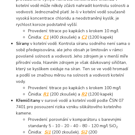
kotelní vodě může někdy zčásti nahradit kontrolu solnosti a
vodivosti. Jednoznačně platí: Je-li v kotelní vodě současně
vysoká koncentrace chloridu a neodstraněný kyslík, je
rychlost koroze podstatně vyšší.
Provedení: titrace po kapkách s krokem 10 mg/l
Činidla:
C1
(400 zkoušek) a
C2
(1200 kapek)
Sírany
v kotelní vodě. Kontrola síranu sodného není sama o
sobě předepisována, ale jeho obsah je limitován v rámci
povolené solnosti a vodivosti. Jeho zdrojem je v menší míře
přírodní voda, hlavním zdrojem je však dávkovaný siřičitan,
který se kyslíkem oxiduje na síran. Ten se ve vodě hromadí
a podílí se značnou měrou na solnosti a vodivosti kotelní
vody.
Provedení: titrace po kapkách s krokem 100 mg/l
Činidla:
R1
(200 zkoušek) a
R2
(1200 kapek)
Křemičitany
v surové vodě a kotelní vodě podle ČSN 07
7401 pro posouzení rizika vzniku silikátového kotelního
kamene.
Provedení: porovnání v komparátoru s barevnými
standardy 5 - 10 - 20 - 40 - 80 - 120 mg/l SiO
2
Činidla:
Si1
(200 zkoušek),
Si2
(200