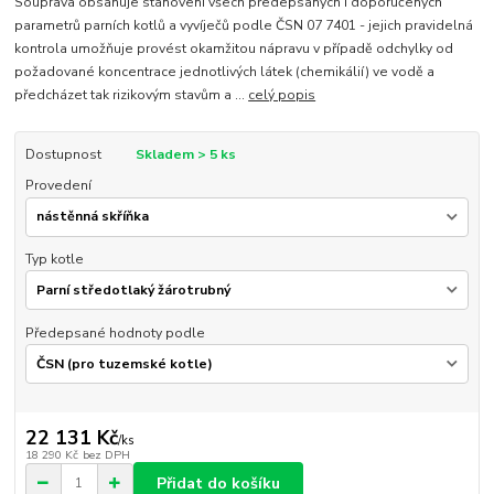
Souprava obsahuje stanovení všech předepsaných i doporučených
parametrů parních kotlů a vyvíječů podle ČSN 07 7401 - jejich pravidelná
kontrola umožňuje provést okamžitou nápravu v případě odchylky od
požadované koncentrace jednotlivých látek (chemikálií) ve vodě a
předcházet tak rizikovým stavům a ...
celý popis
Dostupnost
Skladem > 5 ks
Provedení
Typ kotle
Předepsané hodnoty podle
22 131 Kč
/
ks
18 290 Kč
bez DPH
Přidat do košíku