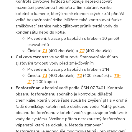
Kontrola zbytkové tvrdosti umožňuje nepřekračovat
maximální povolenou hodnotu a tím zabránit vzniku
kotelního kamene, který kromě ekonomických ztrát přináší
velké bezpečnostní riziko. Můžete také kontrolovat funkci
změkčovací stanice nebo zjišťovat průnik tvrdé vody do
kondenzátu nebo do kotle.
Provedení: titrace po kapkách s krokem 10 µmol/l
ekvivalentů
Činidla:
T1
(400 zkoušek) a
T2
(400 zkoušek)
Celková tvrdost
ve vodě surové. Stanovení slouží pro
zjišťování tvrdosti vody před změkčováním.
Provedení: titrace po kapkách s krokem 1°N
Činidla:
T1
(400 zkoušek),
T2
(400 zkoušek) a
T3-
1°
(1200 kapek)
Fosforečnan
v kotelní vodě podle ČSN 07 7401. Kontrola
obsahu fosforečnanu sodného je kontrolou důležité
chemikálie, která v prvé řadě slouží ke zvýšení pH a v druhé
řadě doměkčuje kotelní nebo oběhovou vodu. Náhlý pokles
obsahu fosforečnanu v kotelní vodě signalizuje průnik tvrdé
vody do systému. Vznikne přitom nerozpustný fosforečnan
vápenatý, který se odkaluje. Metoda stanovení
fosforečnanu je jednoduše modifikovatelná i pro stanovení