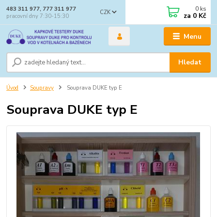
0
ks
483 311 977, 777 311 977
CZK
za
0 Kč
pracovní dny 7:30-15:30
Menu
Hledat
Úvod
Soupravy
Souprava DUKE typ E
Souprava DUKE typ E