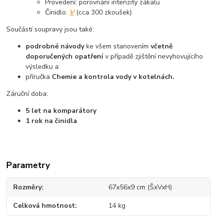
Provedení: porovnání intenzity zákalu
Činidlo:
V
(cca 300 zkoušek)
Součástí soupravy jsou také:
podrobné návody
ke všem stanovením
včetně
doporučených opatření
v případě zjištění nevyhovujícího
výsledku a
příručka
Chemie a kontrola vody v kotelnách.
Záruční doba:
5 let na komparátory
1 rok na činidla
Parametry
Rozměry
67x56x9 cm (ŠxVxH)
Celková hmotnost
14 kg