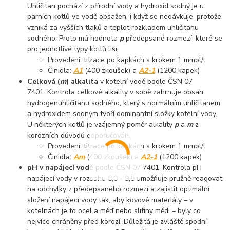
Uhličitan pochází z přírodní vody a hydroxid sodný je u
parních kotlů ve vodě obsažen, i když se nedávkuje, protože
vzniká za vyšších tlaků a teplot rozkladem uhličitanu
sodného. Proto má hodnota
p
předepsané rozmezí, které se
pro jednotlivé typy kotlů liší.
Provedení: titrace po kapkách s krokem 1 mmol/l
Činidla:
A1
(400 zkoušek) a
A2-1
(1200 kapek)
Celková (
m
) alkalita
v kotelní vodě podle ČSN 07
7401. Kontrola celkové alkality v sobě zahrnuje obsah
hydrogenuhličitanu sodného, který s normálním uhličitanem
a hydroxidem sodným tvoří dominantní složky kotelní vody.
U některých kotlů je vzájemný poměr alkality
p
a
m
z
korozních důvodů doporučován.
Provedení: titrace po kapkách s krokem 1 mmol/l
Činidla:
Am
(400 zkoušek) a
A2-1
(1200 kapek)
pH v napájecí vodě
podle ČSN 07 7401. Kontrola pH
napájecí vody v rozsahu 8,0 - 9,5 umožňuje pružně reagovat
na odchylky z předepsaného rozmezí a zajistit optimální
složení napájecí vody tak, aby kovové materiály – v
kotelnách je to ocel a měď nebo slitiny mědi – byly co
nejvíce chráněny před korozí. Důležitá je zvláště spodní