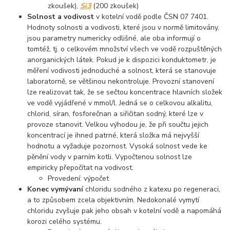
zkoušek),
Si3
(200 zkoušek)
Solnost a vodivost
v kotelní vodě podle ČSN 07 7401.
Hodnoty solnosti a vodivosti, které jsou v normě limitovány,
jsou parametry numericky odlišné, ale oba informují o
tomtéž, tj. o celkovém množství všech ve vodě rozpuštěných
anorganických látek. Pokud je k dispozici konduktometr, je
měření vodivosti jednoduché a solnost, která se stanovuje
laboratorně, se většinou nekontroluje. Provozní stanovení
lze realizovat tak, že se sečtou koncentrace hlavních složek
ve vodě vyjádřené v mmol/l. Jedná se o celkovou alkalitu,
chlorid, síran, fosforečnan a siřičitan sodný, které lze v
provoze stanovit. Velkou výhodou je, že při součtu jejich
koncentrací je ihned patrné, která složka má nejvyšší
hodnotu a vyžaduje pozornost. Vysoká solnost vede ke
pěnění vody v parním kotli. Vypočtenou solnost lze
empiricky přepočítat na vodivost.
Provedení: výpočet
Konec vymývaní
chloridu sodného z katexu po regeneraci,
a to způsobem zcela objektivním. Nedokonalé vymytí
chloridu zvyšuje pak jeho obsah v kotelní vodě a napomáhá
korozi celého systému.