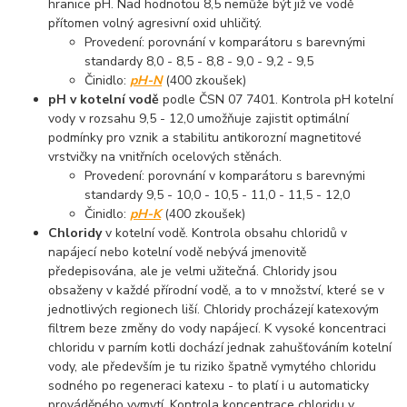
hranice pH. Nad hodnotou 8,5 nemůže být již ve vodě
přítomen volný agresivní oxid uhličitý.
Provedení: porovnání v komparátoru s barevnými
standardy 8,0 - 8,5 - 8,8 - 9,0 - 9,2 - 9,5
Činidlo:
pH-N
(400 zkoušek)
pH v kotelní vodě
podle ČSN 07 7401. Kontrola pH kotelní
vody v rozsahu 9,5 - 12,0 umožňuje zajistit optimální
podmínky pro vznik a stabilitu antikorozní magnetitové
vrstvičky na vnitřních ocelových stěnách.
Provedení: porovnání v komparátoru s barevnými
standardy 9,5 - 10,0 - 10,5 - 11,0 - 11,5 - 12,0
Činidlo:
pH-K
(400 zkoušek)
Chloridy
v kotelní vodě. Kontrola obsahu chloridů v
napájecí nebo kotelní vodě nebývá jmenovitě
předepisována, ale je velmi užitečná. Chloridy jsou
obsaženy v každé přírodní vodě, a to v množství, které se v
jednotlivých regionech liší. Chloridy procházejí katexovým
filtrem beze změny do vody napájecí. K vysoké koncentraci
chloridu v parním kotli dochází jednak zahušťováním kotelní
vody, ale především je tu riziko špatně vymytého chloridu
sodného po regeneraci katexu - to platí i u automaticky
prováděného vymytí. Kontrola koncentrace chloridu v