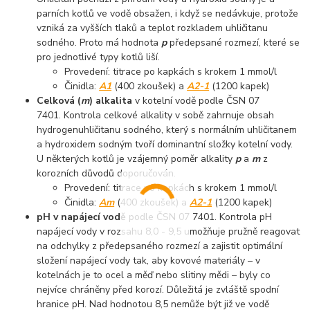
parních kotlů ve vodě obsažen, i když se nedávkuje, protože
vzniká za vyšších tlaků a teplot rozkladem uhličitanu
sodného. Proto má hodnota
p
předepsané rozmezí, které se
pro jednotlivé typy kotlů liší.
Provedení: titrace po kapkách s krokem 1 mmol/l
Činidla:
A1
(400 zkoušek) a
A2-1
(1200 kapek)
Celková (
m
) alkalita
v kotelní vodě podle ČSN 07
7401. Kontrola celkové alkality v sobě zahrnuje obsah
hydrogenuhličitanu sodného, který s normálním uhličitanem
a hydroxidem sodným tvoří dominantní složky kotelní vody.
U některých kotlů je vzájemný poměr alkality
p
a
m
z
korozních důvodů doporučován.
Provedení: titrace po kapkách s krokem 1 mmol/l
Činidla:
Am
(400 zkoušek) a
A2-1
(1200 kapek)
pH v napájecí vodě
podle ČSN 07 7401. Kontrola pH
napájecí vody v rozsahu 8,0 - 9,5 umožňuje pružně reagovat
na odchylky z předepsaného rozmezí a zajistit optimální
složení napájecí vody tak, aby kovové materiály – v
kotelnách je to ocel a měď nebo slitiny mědi – byly co
nejvíce chráněny před korozí. Důležitá je zvláště spodní
hranice pH. Nad hodnotou 8,5 nemůže být již ve vodě