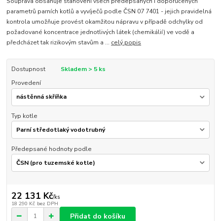
Souprava obsahuje stanovení všech předepsaných i doporučených
parametrů parních kotlů a vyvíječů podle ČSN 07 7401 - jejich pravidelná
kontrola umožňuje provést okamžitou nápravu v případě odchylky od
požadované koncentrace jednotlivých látek (chemikálií) ve vodě a
předcházet tak rizikovým stavům a ...
celý popis
Dostupnost
Skladem > 5 ks
Provedení
Typ kotle
Předepsané hodnoty podle
22 131 Kč
/
ks
18 290 Kč
bez DPH
Přidat do košíku