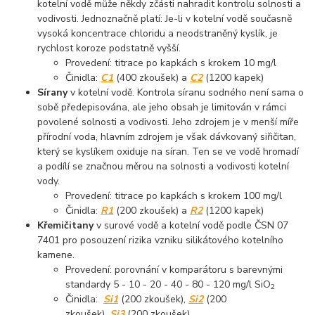
kotelní vodě může někdy zčásti nahradit kontrolu solnosti a
vodivosti. Jednoznačně platí: Je-li v kotelní vodě současně
vysoká koncentrace chloridu a neodstraněný kyslík, je
rychlost koroze podstatně vyšší.
Provedení: titrace po kapkách s krokem 10 mg/l
Činidla:
C1
(400 zkoušek) a
C2
(1200 kapek)
Sírany
v kotelní vodě. Kontrola síranu sodného není sama o
sobě předepisována, ale jeho obsah je limitován v rámci
povolené solnosti a vodivosti. Jeho zdrojem je v menší míře
přírodní voda, hlavním zdrojem je však dávkovaný siřičitan,
který se kyslíkem oxiduje na síran. Ten se ve vodě hromadí
a podílí se značnou měrou na solnosti a vodivosti kotelní
vody.
Provedení: titrace po kapkách s krokem 100 mg/l
Činidla:
R1
(200 zkoušek) a
R2
(1200 kapek)
Křemičitany
v surové vodě a kotelní vodě podle ČSN 07
7401 pro posouzení rizika vzniku silikátového kotelního
kamene.
Provedení: porovnání v komparátoru s barevnými
standardy 5 - 10 - 20 - 40 - 80 - 120 mg/l SiO
2
Činidla:
Si1
(200 zkoušek),
Si2
(200
zkoušek),
Si3
(200 zkoušek)