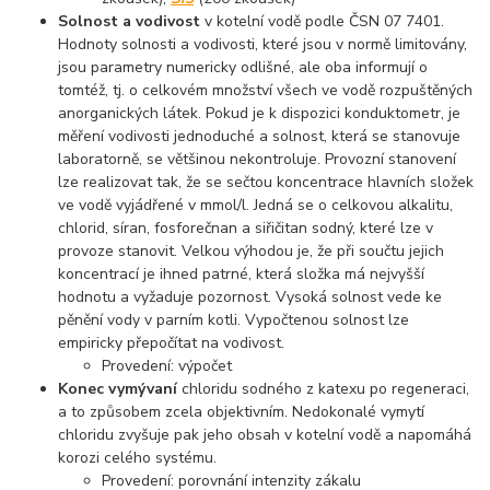
Solnost a vodivost
v kotelní vodě podle ČSN 07 7401.
Hodnoty solnosti a vodivosti, které jsou v normě limitovány,
jsou parametry numericky odlišné, ale oba informují o
tomtéž, tj. o celkovém množství všech ve vodě rozpuštěných
anorganických látek. Pokud je k dispozici konduktometr, je
měření vodivosti jednoduché a solnost, která se stanovuje
laboratorně, se většinou nekontroluje. Provozní stanovení
lze realizovat tak, že se sečtou koncentrace hlavních složek
ve vodě vyjádřené v mmol/l. Jedná se o celkovou alkalitu,
chlorid, síran, fosforečnan a siřičitan sodný, které lze v
provoze stanovit. Velkou výhodou je, že při součtu jejich
koncentrací je ihned patrné, která složka má nejvyšší
hodnotu a vyžaduje pozornost. Vysoká solnost vede ke
pěnění vody v parním kotli. Vypočtenou solnost lze
empiricky přepočítat na vodivost.
Provedení: výpočet
Konec vymývaní
chloridu sodného z katexu po regeneraci,
a to způsobem zcela objektivním. Nedokonalé vymytí
chloridu zvyšuje pak jeho obsah v kotelní vodě a napomáhá
korozi celého systému.
Provedení: porovnání intenzity zákalu