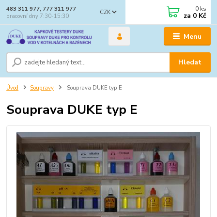
0
ks
483 311 977, 777 311 977
CZK
za
0 Kč
pracovní dny 7:30-15:30
Menu
Hledat
Úvod
Soupravy
Souprava DUKE typ E
Souprava DUKE typ E