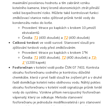
maximální povolenou hodnotu a tím zabránit vzniku
kotelního kamene, který kromě ekonomických ztrát přináší
velké bezpečnostní riziko. Můžete také kontrolovat funkci
změkčovací stanice nebo zjišťovat průnik tvrdé vody do
kondenzátu nebo do kotle.
Provedení: titrace po kapkách s krokem 10 µmol/l
ekvivalentů
Činidla:
T1
(400 zkoušek) a
T2
(400 zkoušek)
Celková tvrdost
ve vodě surové. Stanovení slouží pro
zjišťování tvrdosti vody před změkčováním.
Provedení: titrace po kapkách s krokem 1°N
Činidla:
T1
(400 zkoušek),
T2
(400 zkoušek) a
T3-
1°
(1200 kapek)
Fosforečnan
v kotelní vodě podle ČSN 07 7401. Kontrola
obsahu fosforečnanu sodného je kontrolou důležité
chemikálie, která v prvé řadě slouží ke zvýšení pH a v druhé
řadě doměkčuje kotelní nebo oběhovou vodu. Náhlý pokles
obsahu fosforečnanu v kotelní vodě signalizuje průnik tvrdé
vody do systému. Vznikne přitom nerozpustný fosforečnan
vápenatý, který se odkaluje. Metoda stanovení
fosforečnanu je jednoduše modifikovatelná i pro stanovení