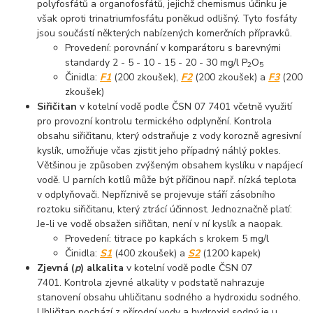
polyfosfátů a organofosfátů, jejichž chemismus účinku je
však oproti trinatriumfosfátu poněkud odlišný. Tyto fosfáty
jsou součástí některých nabízených komerčních přípravků.
Provedení: porovnání v komparátoru s barevnými
standardy 2 - 5 - 10 - 15 - 20 - 30 mg/l P
O
2
5
Činidla:
F1
(200 zkoušek),
F2
(200 zkoušek) a
F3
(200
zkoušek)
Siřičitan
v kotelní vodě podle ČSN 07 7401 včetně využití
pro provozní kontrolu termického odplynění. Kontrola
obsahu siřičitanu, který odstraňuje z vody korozně agresivní
kyslík, umožňuje včas zjistit jeho případný náhlý pokles.
Většinou je způsoben zvýšeným obsahem kyslíku v napájecí
vodě. U parních kotlů může být příčinou např. nízká teplota
v odplyňovači. Nepříznivě se projevuje stáří zásobního
roztoku siřičitanu, který ztrácí účinnost. Jednoznačně platí:
Je-li ve vodě obsažen siřičitan, není v ní kyslík a naopak.
Provedení: titrace po kapkách s krokem 5 mg/l
Činidla:
S1
(400 zkoušek) a
S2
(1200 kapek)
Zjevná (
p
) alkalita
v kotelní vodě podle ČSN 07
7401. Kontrola zjevné alkality v podstatě nahrazuje
stanovení obsahu uhličitanu sodného a hydroxidu sodného.
Uhličitan pochází z přírodní vody a hydroxid sodný je u