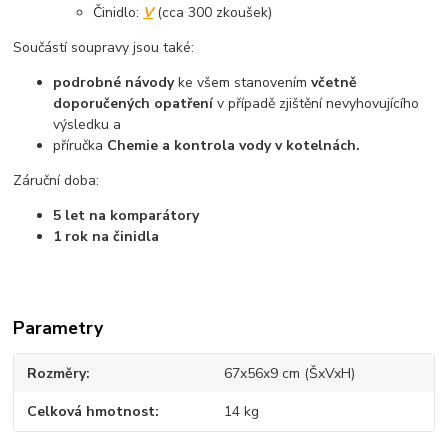
Činidlo:
V
(cca 300 zkoušek)
Součástí soupravy jsou také:
podrobné návody
ke všem stanovením
včetně
doporučených opatření
v případě zjištění nevyhovujícího
výsledku a
příručka
Chemie a kontrola vody v kotelnách.
Záruční doba:
5 let na komparátory
1 rok na činidla
Parametry
Rozměry
67x56x9 cm (ŠxVxH)
Celková hmotnost
14 kg