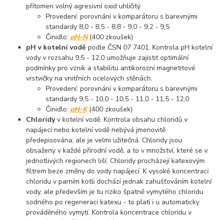
přítomen volný agresivní oxid uhličitý.
Provedení: porovnání v komparátoru s barevnými
standardy 8,0 - 8,5 - 8,8 - 9,0 - 9,2 - 9,5
Činidlo:
pH-N
(400 zkoušek)
pH v kotelní vodě
podle ČSN 07 7401. Kontrola pH kotelní
vody v rozsahu 9,5 - 12,0 umožňuje zajistit optimální
podmínky pro vznik a stabilitu antikorozní magnetitové
vrstvičky na vnitřních ocelových stěnách.
Provedení: porovnání v komparátoru s barevnými
standardy 9,5 - 10,0 - 10,5 - 11,0 - 11,5 - 12,0
Činidlo:
pH-K
(400 zkoušek)
Chloridy
v kotelní vodě. Kontrola obsahu chloridů v
napájecí nebo kotelní vodě nebývá jmenovitě
předepisována, ale je velmi užitečná. Chloridy jsou
obsaženy v každé přírodní vodě, a to v množství, které se v
jednotlivých regionech liší. Chloridy procházejí katexovým
filtrem beze změny do vody napájecí. K vysoké koncentraci
chloridu v parním kotli dochází jednak zahušťováním kotelní
vody, ale především je tu riziko špatně vymytého chloridu
sodného po regeneraci katexu - to platí i u automaticky
prováděného vymytí. Kontrola koncentrace chloridu v