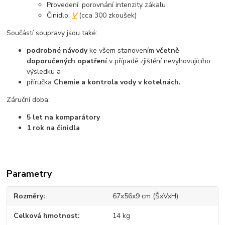
Provedení: porovnání intenzity zákalu
Činidlo:
V
(cca 300 zkoušek)
Součástí soupravy jsou také:
podrobné návody
ke všem stanovením
včetně
doporučených opatření
v případě zjištění nevyhovujícího
výsledku a
příručka
Chemie a kontrola vody v kotelnách.
Záruční doba:
5 let na komparátory
1 rok na činidla
Parametry
Rozměry
67x56x9 cm (ŠxVxH)
Celková hmotnost
14 kg