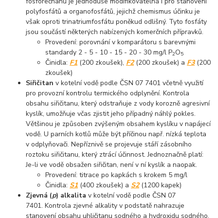
fosforečnanu je jednoduše modifikovatelná i pro stanovení
polyfosfátů a organofosfátů, jejichž chemismus účinku je
však oproti trinatriumfosfátu poněkud odlišný. Tyto fosfáty
jsou součástí některých nabízených komerčních přípravků.
Provedení: porovnání v komparátoru s barevnými
standardy 2 - 5 - 10 - 15 - 20 - 30 mg/l P
O
2
5
Činidla:
F1
(200 zkoušek),
F2
(200 zkoušek) a
F3
(200
zkoušek)
Siřičitan
v kotelní vodě podle ČSN 07 7401 včetně využití
pro provozní kontrolu termického odplynění. Kontrola
obsahu siřičitanu, který odstraňuje z vody korozně agresivní
kyslík, umožňuje včas zjistit jeho případný náhlý pokles.
Většinou je způsoben zvýšeným obsahem kyslíku v napájecí
vodě. U parních kotlů může být příčinou např. nízká teplota
v odplyňovači. Nepříznivě se projevuje stáří zásobního
roztoku siřičitanu, který ztrácí účinnost. Jednoznačně platí:
Je-li ve vodě obsažen siřičitan, není v ní kyslík a naopak.
Provedení: titrace po kapkách s krokem 5 mg/l
Činidla:
S1
(400 zkoušek) a
S2
(1200 kapek)
Zjevná (
p
) alkalita
v kotelní vodě podle ČSN 07
7401. Kontrola zjevné alkality v podstatě nahrazuje
stanovení obsahu uhličitanu sodného a hydroxidu sodného.