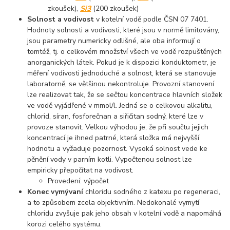
zkoušek),
Si3
(200 zkoušek)
Solnost a vodivost
v kotelní vodě podle ČSN 07 7401.
Hodnoty solnosti a vodivosti, které jsou v normě limitovány,
jsou parametry numericky odlišné, ale oba informují o
tomtéž, tj. o celkovém množství všech ve vodě rozpuštěných
anorganických látek. Pokud je k dispozici konduktometr, je
měření vodivosti jednoduché a solnost, která se stanovuje
laboratorně, se většinou nekontroluje. Provozní stanovení
lze realizovat tak, že se sečtou koncentrace hlavních složek
ve vodě vyjádřené v mmol/l. Jedná se o celkovou alkalitu,
chlorid, síran, fosforečnan a siřičitan sodný, které lze v
provoze stanovit. Velkou výhodou je, že při součtu jejich
koncentrací je ihned patrné, která složka má nejvyšší
hodnotu a vyžaduje pozornost. Vysoká solnost vede ke
pěnění vody v parním kotli. Vypočtenou solnost lze
empiricky přepočítat na vodivost.
Provedení: výpočet
Konec vymývaní
chloridu sodného z katexu po regeneraci,
a to způsobem zcela objektivním. Nedokonalé vymytí
chloridu zvyšuje pak jeho obsah v kotelní vodě a napomáhá
korozi celého systému.