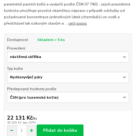
parametrů parních kotlů a vyvíječů podle ČSN 07 7401 - jejich pravidelná
kontrola umožňuje provést okamžitou nápravu v případě odchylky od
požadované koncentrace jednotlivých látek (chemikálií) ve vodě a
předcházet tak rizikovým stavům a ...
celý popis
Dostupnost
Skladem > 5 ks
Provedení
Typ kotle
Předepsané hodnoty podle
22 131 Kč
/
ks
18 290 Kč
bez DPH
Přidat do košíku