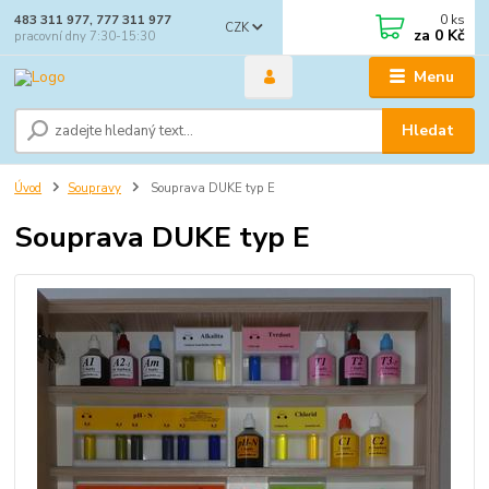
0
ks
483 311 977, 777 311 977
CZK
za
0 Kč
pracovní dny 7:30-15:30
Menu
Hledat
Úvod
Soupravy
Souprava DUKE typ E
Souprava DUKE typ E