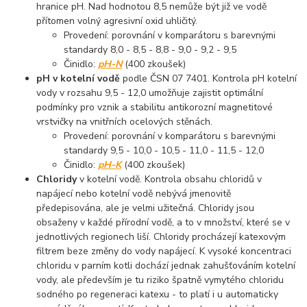
hranice pH. Nad hodnotou 8,5 nemůže být již ve vodě
přítomen volný agresivní oxid uhličitý.
Provedení: porovnání v komparátoru s barevnými
standardy 8,0 - 8,5 - 8,8 - 9,0 - 9,2 - 9,5
Činidlo:
pH-N
(400 zkoušek)
pH v kotelní vodě
podle ČSN 07 7401. Kontrola pH kotelní
vody v rozsahu 9,5 - 12,0 umožňuje zajistit optimální
podmínky pro vznik a stabilitu antikorozní magnetitové
vrstvičky na vnitřních ocelových stěnách.
Provedení: porovnání v komparátoru s barevnými
standardy 9,5 - 10,0 - 10,5 - 11,0 - 11,5 - 12,0
Činidlo:
pH-K
(400 zkoušek)
Chloridy
v kotelní vodě. Kontrola obsahu chloridů v
napájecí nebo kotelní vodě nebývá jmenovitě
předepisována, ale je velmi užitečná. Chloridy jsou
obsaženy v každé přírodní vodě, a to v množství, které se v
jednotlivých regionech liší. Chloridy procházejí katexovým
filtrem beze změny do vody napájecí. K vysoké koncentraci
chloridu v parním kotli dochází jednak zahušťováním kotelní
vody, ale především je tu riziko špatně vymytého chloridu
sodného po regeneraci katexu - to platí i u automaticky