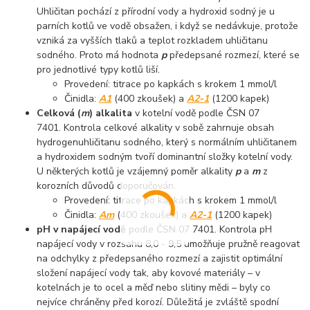
Uhličitan pochází z přírodní vody a hydroxid sodný je u
parních kotlů ve vodě obsažen, i když se nedávkuje, protože
vzniká za vyšších tlaků a teplot rozkladem uhličitanu
sodného. Proto má hodnota
p
předepsané rozmezí, které se
pro jednotlivé typy kotlů liší.
Provedení: titrace po kapkách s krokem 1 mmol/l
Činidla:
A1
(400 zkoušek) a
A2-1
(1200 kapek)
Celková (
m
) alkalita
v kotelní vodě podle ČSN 07
7401. Kontrola celkové alkality v sobě zahrnuje obsah
hydrogenuhličitanu sodného, který s normálním uhličitanem
a hydroxidem sodným tvoří dominantní složky kotelní vody.
U některých kotlů je vzájemný poměr alkality
p
a
m
z
korozních důvodů doporučován.
Provedení: titrace po kapkách s krokem 1 mmol/l
Činidla:
Am
(400 zkoušek) a
A2-1
(1200 kapek)
pH v napájecí vodě
podle ČSN 07 7401. Kontrola pH
napájecí vody v rozsahu 8,0 - 9,5 umožňuje pružně reagovat
na odchylky z předepsaného rozmezí a zajistit optimální
složení napájecí vody tak, aby kovové materiály – v
kotelnách je to ocel a měď nebo slitiny mědi – byly co
nejvíce chráněny před korozí. Důležitá je zvláště spodní