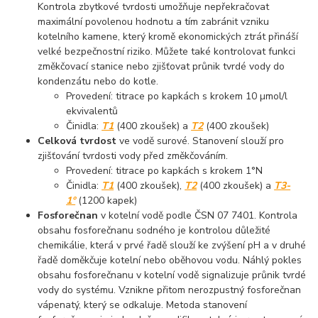
Kontrola zbytkové tvrdosti umožňuje nepřekračovat
maximální povolenou hodnotu a tím zabránit vzniku
kotelního kamene, který kromě ekonomických ztrát přináší
velké bezpečnostní riziko. Můžete také kontrolovat funkci
změkčovací stanice nebo zjišťovat průnik tvrdé vody do
kondenzátu nebo do kotle.
Provedení: titrace po kapkách s krokem 10 µmol/l
ekvivalentů
Činidla:
T1
(400 zkoušek) a
T2
(400 zkoušek)
Celková tvrdost
ve vodě surové. Stanovení slouží pro
zjišťování tvrdosti vody před změkčováním.
Provedení: titrace po kapkách s krokem 1°N
Činidla:
T1
(400 zkoušek),
T2
(400 zkoušek) a
T3-
1°
(1200 kapek)
Fosforečnan
v kotelní vodě podle ČSN 07 7401. Kontrola
obsahu fosforečnanu sodného je kontrolou důležité
chemikálie, která v prvé řadě slouží ke zvýšení pH a v druhé
řadě doměkčuje kotelní nebo oběhovou vodu. Náhlý pokles
obsahu fosforečnanu v kotelní vodě signalizuje průnik tvrdé
vody do systému. Vznikne přitom nerozpustný fosforečnan
vápenatý, který se odkaluje. Metoda stanovení