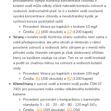
prováděného vymytí. Kontrola koncentrace chloridu v
kotelní vodě může někdy zčásti nahradit kontrolu solnosti a
vodivosti. Jednoznačně platí: Je-li v kotelní vodě současně
vysoká koncentrace chloridu a neodstraněný kyslík, je
rychlost koroze podstatně vyšší.
Provedení: titrace po kapkách s krokem 10 mg/l
Činidla:
C1
(400 zkoušek) a
C2
(1200 kapek)
Sírany
v kotelní vodě. Kontrola síranu sodného není sama o
sobě předepisována, ale jeho obsah je limitován v rámci
povolené solnosti a vodivosti. Jeho zdrojem je v menší míře
přírodní voda, hlavním zdrojem je však dávkovaný siřičitan,
který se kyslíkem oxiduje na síran. Ten se ve vodě hromadí
a podílí se značnou měrou na solnosti a vodivosti kotelní
vody.
Provedení: titrace po kapkách s krokem 100 mg/l
Činidla:
R1
(200 zkoušek) a
R2
(1200 kapek)
Křemičitany
v surové vodě a kotelní vodě podle ČSN 07
7401 pro posouzení rizika vzniku silikátového kotelního
kamene.
Provedení: porovnání v komparátoru s barevnými
standardy 5 - 10 - 20 - 40 - 80 - 120 mg/l SiO
2
Činidla:
Si1
(200 zkoušek),
Si2
(200