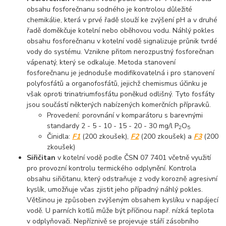
obsahu fosforečnanu sodného je kontrolou důležité
chemikálie, která v prvé řadě slouží ke zvýšení pH a v druhé
řadě doměkčuje kotelní nebo oběhovou vodu. Náhlý pokles
obsahu fosforečnanu v kotelní vodě signalizuje průnik tvrdé
vody do systému. Vznikne přitom nerozpustný fosforečnan
vápenatý, který se odkaluje. Metoda stanovení
fosforečnanu je jednoduše modifikovatelná i pro stanovení
polyfosfátů a organofosfátů, jejichž chemismus účinku je
však oproti trinatriumfosfátu poněkud odlišný. Tyto fosfáty
jsou součástí některých nabízených komerčních přípravků.
Provedení: porovnání v komparátoru s barevnými
standardy 2 - 5 - 10 - 15 - 20 - 30 mg/l P
O
2
5
Činidla:
F1
(200 zkoušek),
F2
(200 zkoušek) a
F3
(200
zkoušek)
Siřičitan
v kotelní vodě podle ČSN 07 7401 včetně využití
pro provozní kontrolu termického odplynění. Kontrola
obsahu siřičitanu, který odstraňuje z vody korozně agresivní
kyslík, umožňuje včas zjistit jeho případný náhlý pokles.
Většinou je způsoben zvýšeným obsahem kyslíku v napájecí
vodě. U parních kotlů může být příčinou např. nízká teplota
v odplyňovači. Nepříznivě se projevuje stáří zásobního