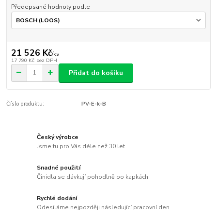
Předepsané hodnoty podle
21 526 Kč
/
ks
17 790 Kč
bez DPH
Přidat do košíku
Číslo produktu:
PV-E-k-B
Český výrobce
Jsme tu pro Vás déle než 30 let
Snadné použití
Činidla se dávkují pohodlně po kapkách
Rychlé dodání
Odesíláme nejpozději následující pracovní den