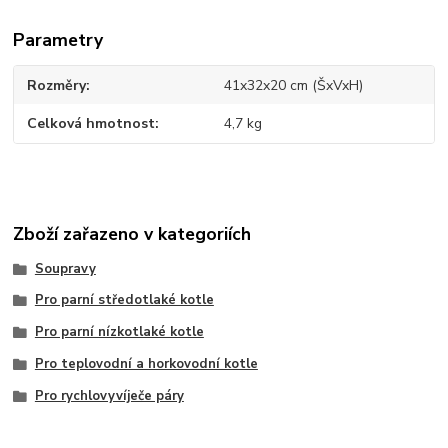
Parametry
Rozměry
41x32x20 cm (ŠxVxH)
Celková hmotnost
4,7 kg
Zboží zařazeno v kategoriích
Soupravy
Pro parní středotlaké kotle
Pro parní nízkotlaké kotle
Pro teplovodní a horkovodní kotle
Pro rychlovyvíječe páry