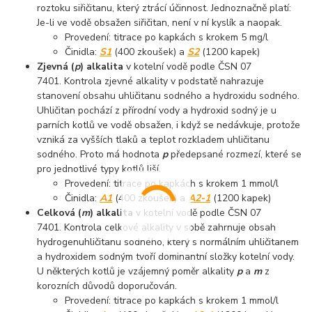
roztoku siřičitanu, který ztrácí účinnost. Jednoznačně platí:
Je-li ve vodě obsažen siřičitan, není v ní kyslík a naopak.
Provedení: titrace po kapkách s krokem 5 mg/l
Činidla:
S1
(400 zkoušek) a
S2
(1200 kapek)
Zjevná (
p
) alkalita
v kotelní vodě podle ČSN 07
7401. Kontrola zjevné alkality v podstatě nahrazuje
stanovení obsahu uhličitanu sodného a hydroxidu sodného.
Uhličitan pochází z přírodní vody a hydroxid sodný je u
parních kotlů ve vodě obsažen, i když se nedávkuje, protože
vzniká za vyšších tlaků a teplot rozkladem uhličitanu
sodného. Proto má hodnota
p
předepsané rozmezí, které se
pro jednotlivé typy kotlů liší.
Provedení: titrace po kapkách s krokem 1 mmol/l
Činidla:
A1
(400 zkoušek) a
A2-1
(1200 kapek)
Celková (
m
) alkalita
v kotelní vodě podle ČSN 07
7401. Kontrola celkové alkality v sobě zahrnuje obsah
hydrogenuhličitanu sodného, který s normálním uhličitanem
a hydroxidem sodným tvoří dominantní složky kotelní vody.
U některých kotlů je vzájemný poměr alkality
p
a
m
z
korozních důvodů doporučován.
Provedení: titrace po kapkách s krokem 1 mmol/l