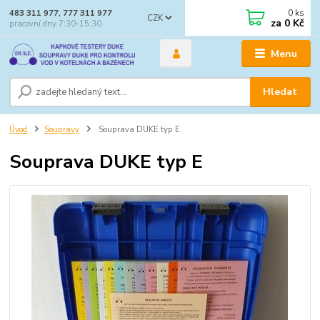
0
ks
483 311 977, 777 311 977
CZK
za
0 Kč
pracovní dny 7:30-15:30
Menu
Hledat
Úvod
Soupravy
Souprava DUKE typ E
Souprava DUKE typ E