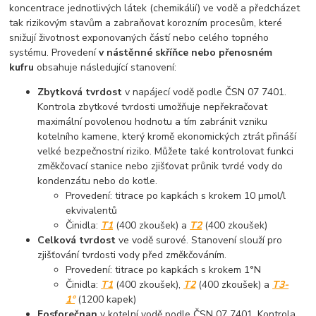
koncentrace jednotlivých látek (chemikálií) ve vodě a předcházet
tak rizikovým stavům a zabraňovat korozním procesům, které
snižují životnost exponovaných částí nebo celého topného
systému. Provedení
v nástěnné skříňce nebo přenosném
kufru
obsahuje následující stanovení:
Zbytková tvrdost
v napájecí vodě podle ČSN 07 7401.
Kontrola zbytkové tvrdosti umožňuje nepřekračovat
maximální povolenou hodnotu a tím zabránit vzniku
kotelního kamene, který kromě ekonomických ztrát přináší
velké bezpečnostní riziko. Můžete také kontrolovat funkci
změkčovací stanice nebo zjišťovat průnik tvrdé vody do
kondenzátu nebo do kotle.
Provedení: titrace po kapkách s krokem 10 µmol/l
ekvivalentů
Činidla:
T1
(400 zkoušek) a
T2
(400 zkoušek)
Celková tvrdost
ve vodě surové. Stanovení slouží pro
zjišťování tvrdosti vody před změkčováním.
Provedení: titrace po kapkách s krokem 1°N
Činidla:
T1
(400 zkoušek),
T2
(400 zkoušek) a
T3-
1°
(1200 kapek)
Fosforečnan
v kotelní vodě podle ČSN 07 7401. Kontrola