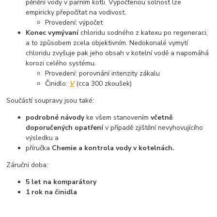
pěnění vody v parním kotli. Vypočtenou solnost lze
empiricky přepočítat na vodivost.
Provedení: výpočet
Konec vymývaní
chloridu sodného z katexu po regeneraci,
a to způsobem zcela objektivním. Nedokonalé vymytí
chloridu zvyšuje pak jeho obsah v kotelní vodě a napomáhá
korozi celého systému.
Provedení: porovnání intenzity zákalu
Činidlo:
V
(cca 300 zkoušek)
Součástí soupravy jsou také:
podrobné návody
ke všem stanovením
včetně
doporučených opatření
v případě zjištění nevyhovujícího
výsledku a
příručka
Chemie a kontrola vody v kotelnách.
Záruční doba:
5 let na komparátory
1 rok na činidla