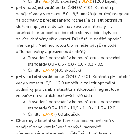
Činidla:
Am
(400 zkoušek) a
A2-1
(1200 kapek)
pH v napájecí vodě
podle ČSN 07 7401. Kontrola pH
napájecí vody v rozsahu 8,0 - 9,5 umožňuje pružně reagovat
na odchylky z předepsaného rozmezí a zajistit optimální
složení napájecí vody tak, aby kovové materiály – v
kotelnách je to ocel a měď nebo slitiny mědi – byly co
nejvíce chráněny před korozí. Důležitá je zvláště spodní
hranice pH. Nad hodnotou 8,5 nemůže být již ve vodě
přítomen volný agresivní oxid uhličitý.
Provedení: porovnání v komparátoru s barevnými
standardy 8,0 - 8,5 - 8,8 - 9,0 - 9,2 - 9,5
Činidlo:
pH-N
(400 zkoušek)
pH v kotelní vodě
podle ČSN 07 7401. Kontrola pH kotelní
vody v rozsahu 9,5 - 12,0 umožňuje zajistit optimální
podmínky pro vznik a stabilitu antikorozní magnetitové
vrstvičky na vnitřních ocelových stěnách.
Provedení: porovnání v komparátoru s barevnými
standardy 9,5 - 10,0 - 10,5 - 11,0 - 11,5 - 12,0
Činidlo:
pH-K
(400 zkoušek)
Chloridy
v kotelní vodě. Kontrola obsahu chloridů v
napájecí nebo kotelní vodě nebývá jmenovitě
předepisována, ale je velmi užitečná. Chloridy jsou