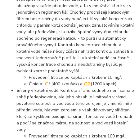
obsaženy v každé přírodní vodě, a to v množství, které se v
jednotlivých regionech liší. Chloridy procházejí katexovým
filtrem beze změny do vody napájecí. K vysoké koncentraci
chloridu v parním kotli dochází jednak zahušťováním kotelní
vody, ale především je tu riziko špatně vymytého chloridu
sodného po regeneraci katexu - to platí i u automaticky
prováděného vymytí. Kontrola koncentrace chloridu v
kotelní vodě může někdy zčásti nahradit kontrolu solnosti a
vodivosti. Jednoznačně platí: Je-li v kotelní vodě současně
vysoká koncentrace chloridu a neodstraněný kyslík, je
rychlost koroze podstatně vyšší.
Provedení: titrace po kapkách s krokem 10 mg/l
Činidla:
C1
(400 zkoušek) a
C2
(1200 kapek)
Sírany
v kotelní vodě. Kontrola síranu sodného není sama o
sobě předepisována, ale jeho obsah je limitován v rámci
povolené solnosti a vodivosti. Jeho zdrojem je v menší míře
přírodní voda, hlavním zdrojem je však dávkovaný siřičitan,
který se kyslíkem oxiduje na síran. Ten se ve vodě hromadí
a podílí se značnou měrou na solnosti a vodivosti kotelní
vody.
Provedení: titrace po kapkách s krokem 100 mg/l