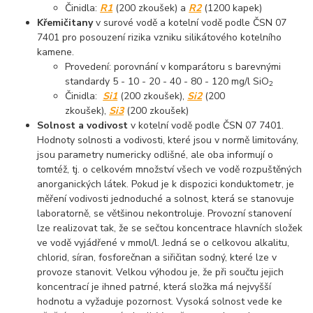
Činidla:
R1
(200 zkoušek) a
R2
(1200 kapek)
Křemičitany
v surové vodě a kotelní vodě podle ČSN 07
7401 pro posouzení rizika vzniku silikátového kotelního
kamene.
Provedení: porovnání v komparátoru s barevnými
standardy 5 - 10 - 20 - 40 - 80 - 120 mg/l SiO
2
Činidla:
Si1
(200 zkoušek),
Si2
(200
zkoušek),
Si3
(200 zkoušek)
Solnost a vodivost
v kotelní vodě podle ČSN 07 7401.
Hodnoty solnosti a vodivosti, které jsou v normě limitovány,
jsou parametry numericky odlišné, ale oba informují o
tomtéž, tj. o celkovém množství všech ve vodě rozpuštěných
anorganických látek. Pokud je k dispozici konduktometr, je
měření vodivosti jednoduché a solnost, která se stanovuje
laboratorně, se většinou nekontroluje. Provozní stanovení
lze realizovat tak, že se sečtou koncentrace hlavních složek
ve vodě vyjádřené v mmol/l. Jedná se o celkovou alkalitu,
chlorid, síran, fosforečnan a siřičitan sodný, které lze v
provoze stanovit. Velkou výhodou je, že při součtu jejich
koncentrací je ihned patrné, která složka má nejvyšší
hodnotu a vyžaduje pozornost. Vysoká solnost vede ke