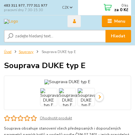
0
ks
483 311 977, 777 311 977
CZK
za
0 Kč
pracovní dny 7:30-15:30
Menu
Hledat
Úvod
Soupravy
Souprava DUKE typ E
Souprava DUKE typ E
Ohodnotit produkt
Souprava obsahuje stanovení všech předepsaných i doporučených
parametrů parních kotlů a vyvíječů podle ČSN 07 7401 - jejich pravidelná