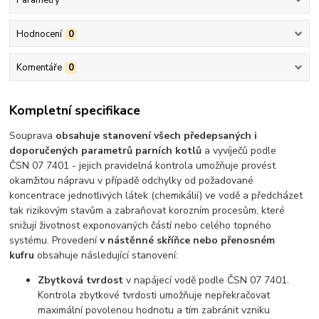
Parametry
Hodnocení
0
Komentáře
0
Kompletní specifikace
Souprava
obsahuje stanovení všech předepsaných i
doporučených parametrů parních kotlů
a vyvíječů podle
ČSN 07 7401 - jejich pravidelná kontrola umožňuje provést
okamžitou nápravu v případě odchylky od požadované
koncentrace jednotlivých látek (chemikálií) ve vodě a předcházet
tak rizikovým stavům a zabraňovat korozním procesům, které
snižují životnost exponovaných částí nebo celého topného
systému. Provedení
v nástěnné skříňce nebo přenosném
kufru
obsahuje následující stanovení:
Zbytková tvrdost
v napájecí vodě podle ČSN 07 7401.
Kontrola zbytkové tvrdosti umožňuje nepřekračovat
maximální povolenou hodnotu a tím zabránit vzniku