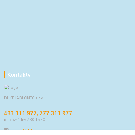
Kontakty
DUKE JABLONEC s.r.o.
483 311 977, 777 311 977
pracovní dny 7:30-15:30
eshop@duke.cz