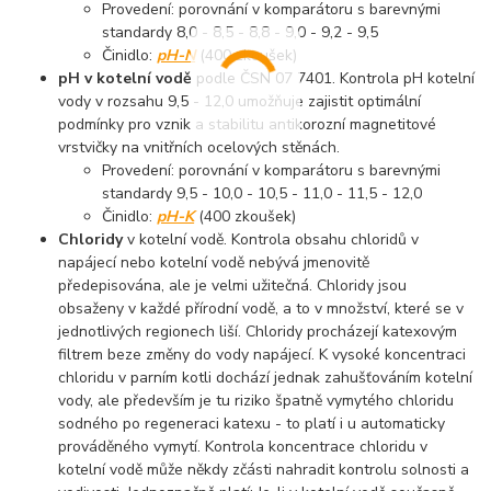
Provedení: porovnání v komparátoru s barevnými
standardy 8,0 - 8,5 - 8,8 - 9,0 - 9,2 - 9,5
Činidlo:
pH-N
(400 zkoušek)
pH v kotelní vodě
podle ČSN 07 7401. Kontrola pH kotelní
vody v rozsahu 9,5 - 12,0 umožňuje zajistit optimální
podmínky pro vznik a stabilitu antikorozní magnetitové
vrstvičky na vnitřních ocelových stěnách.
Provedení: porovnání v komparátoru s barevnými
standardy 9,5 - 10,0 - 10,5 - 11,0 - 11,5 - 12,0
Činidlo:
pH-K
(400 zkoušek)
Chloridy
v kotelní vodě. Kontrola obsahu chloridů v
napájecí nebo kotelní vodě nebývá jmenovitě
předepisována, ale je velmi užitečná. Chloridy jsou
obsaženy v každé přírodní vodě, a to v množství, které se v
jednotlivých regionech liší. Chloridy procházejí katexovým
filtrem beze změny do vody napájecí. K vysoké koncentraci
chloridu v parním kotli dochází jednak zahušťováním kotelní
vody, ale především je tu riziko špatně vymytého chloridu
sodného po regeneraci katexu - to platí i u automaticky
prováděného vymytí. Kontrola koncentrace chloridu v
kotelní vodě může někdy zčásti nahradit kontrolu solnosti a