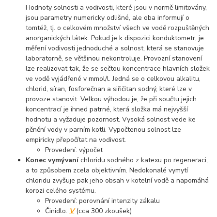
Hodnoty solnosti a vodivosti, které jsou v normě limitovány,
jsou parametry numericky odlišné, ale oba informují o
tomtéž, tj. o celkovém množství všech ve vodě rozpuštěných
anorganických látek. Pokud je k dispozici konduktometr, je
měření vodivosti jednoduché a solnost, která se stanovuje
laboratorně, se většinou nekontroluje. Provozní stanovení
lze realizovat tak, že se sečtou koncentrace hlavních složek
ve vodě vyjádřené v mmol/l. Jedná se o celkovou alkalitu,
chlorid, síran, fosforečnan a siřičitan sodný, které lze v
provoze stanovit. Velkou výhodou je, že při součtu jejich
koncentrací je ihned patrné, která složka má nejvyšší
hodnotu a vyžaduje pozornost. Vysoká solnost vede ke
pěnění vody v parním kotli. Vypočtenou solnost lze
empiricky přepočítat na vodivost.
Provedení: výpočet
Konec vymývaní
chloridu sodného z katexu po regeneraci,
a to způsobem zcela objektivním. Nedokonalé vymytí
chloridu zvyšuje pak jeho obsah v kotelní vodě a napomáhá
korozi celého systému.
Provedení: porovnání intenzity zákalu
Činidlo:
V
(cca 300 zkoušek)