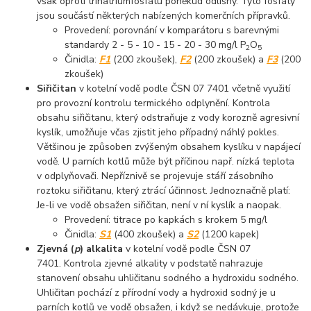
však oproti trinatriumfosfátu poněkud odlišný. Tyto fosfáty
jsou součástí některých nabízených komerčních přípravků.
Provedení: porovnání v komparátoru s barevnými
standardy 2 - 5 - 10 - 15 - 20 - 30 mg/l P
O
2
5
Činidla:
F1
(200 zkoušek),
F2
(200 zkoušek) a
F3
(200
zkoušek)
Siřičitan
v kotelní vodě podle ČSN 07 7401 včetně využití
pro provozní kontrolu termického odplynění. Kontrola
obsahu siřičitanu, který odstraňuje z vody korozně agresivní
kyslík, umožňuje včas zjistit jeho případný náhlý pokles.
Většinou je způsoben zvýšeným obsahem kyslíku v napájecí
vodě. U parních kotlů může být příčinou např. nízká teplota
v odplyňovači. Nepříznivě se projevuje stáří zásobního
roztoku siřičitanu, který ztrácí účinnost. Jednoznačně platí:
Je-li ve vodě obsažen siřičitan, není v ní kyslík a naopak.
Provedení: titrace po kapkách s krokem 5 mg/l
Činidla:
S1
(400 zkoušek) a
S2
(1200 kapek)
Zjevná (
p
) alkalita
v kotelní vodě podle ČSN 07
7401. Kontrola zjevné alkality v podstatě nahrazuje
stanovení obsahu uhličitanu sodného a hydroxidu sodného.
Uhličitan pochází z přírodní vody a hydroxid sodný je u
parních kotlů ve vodě obsažen, i když se nedávkuje, protože