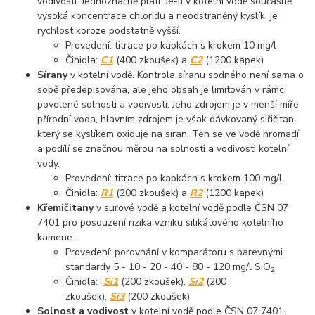
vodivosti. Jednoznačně platí: Je-li v kotelní vodě současně
vysoká koncentrace chloridu a neodstraněný kyslík, je
rychlost koroze podstatně vyšší.
Provedení: titrace po kapkách s krokem 10 mg/l
Činidla:
C1
(400 zkoušek) a
C2
(1200 kapek)
Sírany
v kotelní vodě. Kontrola síranu sodného není sama o
sobě předepisována, ale jeho obsah je limitován v rámci
povolené solnosti a vodivosti. Jeho zdrojem je v menší míře
přírodní voda, hlavním zdrojem je však dávkovaný siřičitan,
který se kyslíkem oxiduje na síran. Ten se ve vodě hromadí
a podílí se značnou měrou na solnosti a vodivosti kotelní
vody.
Provedení: titrace po kapkách s krokem 100 mg/l
Činidla:
R1
(200 zkoušek) a
R2
(1200 kapek)
Křemičitany
v surové vodě a kotelní vodě podle ČSN 07
7401 pro posouzení rizika vzniku silikátového kotelního
kamene.
Provedení: porovnání v komparátoru s barevnými
standardy 5 - 10 - 20 - 40 - 80 - 120 mg/l SiO
2
Činidla:
Si1
(200 zkoušek),
Si2
(200
zkoušek),
Si3
(200 zkoušek)
Solnost a vodivost
v kotelní vodě podle ČSN 07 7401.