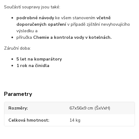
Součástí soupravy jsou také:
podrobné návody
ke všem stanovením
včetně
doporučených opatření
v případě zjištění nevyhovujícího
výsledku a
příručka
Chemie a kontrola vody v kotelnách.
Záruční doba:
5 let na komparátory
1 rok na činidla
Parametry
Rozměry
67x56x9 cm (ŠxVxH)
Celková hmotnost
14 kg