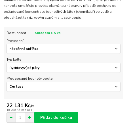
kontrola umožňuje provést okamžitou nápravu v případě odchylky od
požadované koncentrace jednotlivých látek (chemikálií) ve vodě a
předcházet tak rizikovým stavům a ...
celý popis
Dostupnost
Skladem > 5 ks
Provedení
Typ kotle
Předepsané hodnoty podle
22 131 Kč
/
ks
18 290 Kč
bez DPH
Přidat do košíku