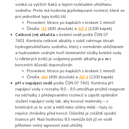
vzniká za vyšších tlaků a teplot rozkladem uhličitanu
sodného. Proto má hodnota
p
předepsané rozmezí, které se
pro jednotlivé typy kotlů liší.
Provedení: titrace po kapkách s krokem 1 mmol/l
Činidla:
A1
(400 zkoušek) a
A2-1
(1200 kapek)
Celková (
m
) alkalita
v kotelní vodě podle ČSN 07
7401. Kontrola celkové alkality v sobě zahrnuje obsah
hydrogenuhličitanu sodného, který s normálním uhličitanem
a hydroxidem sodným tvoří dominantní složky kotelní vody.
U některých kotlů je vzájemný poměr alkality
p
a
m
z
korozních důvodů doporučován.
Provedení: titrace po kapkách s krokem 1 mmol/l
Činidla:
Am
(400 zkoušek) a
A2-1
(1200 kapek)
pH v napájecí vodě
podle ČSN 07 7401. Kontrola pH
napájecí vody v rozsahu 8,0 - 9,5 umožňuje pružně reagovat
na odchylky z předepsaného rozmezí a zajistit optimální
složení napájecí vody tak, aby kovové materiály – v
kotelnách je to ocel a měď nebo slitiny mědi – byly co
nejvíce chráněny před korozí. Důležitá je zvláště spodní
hranice pH. Nad hodnotou 8,5 nemůže být již ve vodě
přítomen volný agresivní oxid uhličitý.