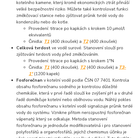
kotelního kamene, který kromě ekonomických ztrát přináší
velké bezpečnostní riziko. Můžete také kontrolovat funkci
změkčovací stanice nebo zjišťovat průnik tvrdé vody do
kondenzátu nebo do kotle.
Provedení: titrace po kapkách s krokem 10 µmol/l
ekvivalentů
Činidla:
T1
(400 zkoušek) a
T2
(400 zkoušek)
Celková tvrdost
ve vodě surové. Stanovení slouží pro
zjišťování tvrdosti vody před změkčováním.
Provedení: titrace po kapkách s krokem 1°N
Činidla:
T1
(400 zkoušek),
T2
(400 zkoušek) a
T3-
1°
(1200 kapek)
Fosforečnan
v kotelní vodě podle ČSN 07 7401. Kontrola
obsahu fosforečnanu sodného je kontrolou důležité
chemikálie, která v prvé řadě slouží ke zvýšení pH a v druhé
řadě doměkčuje kotelní nebo oběhovou vodu. Náhlý pokles
obsahu fosforečnanu v kotelní vodě signalizuje průnik tvrdé
vody do systému. Vznikne přitom nerozpustný fosforečnan
vápenatý, který se odkaluje. Metoda stanovení
fosforečnanu je jednoduše modifikovatelná i pro stanovení
polyfosfátů a organofosfátů, jejichž chemismus účinku je