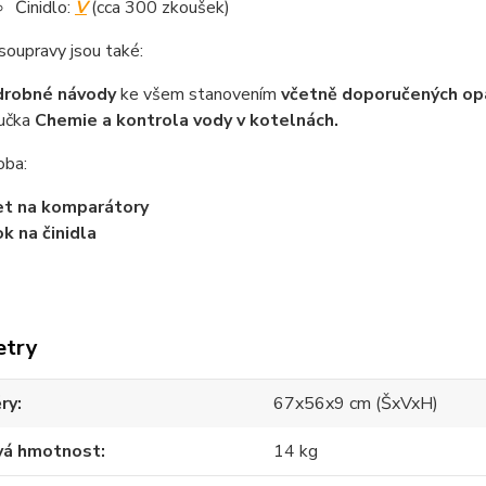
Činidlo:
V
(cca 300 zkoušek)
soupravy jsou také:
drobné návody
ke všem stanovením
včetně doporučených op
ručka
Chemie a kontrola vody v kotelnách.
oba:
et na komparátory
ok na činidla
etry
ry
67x56x9 cm (ŠxVxH)
vá hmotnost
14 kg