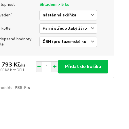
tupnost
Skladem > 5 ks
vedení
 kotle
depsané hodnoty
le
 793 Kč
/
ks
Přidat do košíku
490 Kč
bez DPH
roduktu:
PSS-F-s