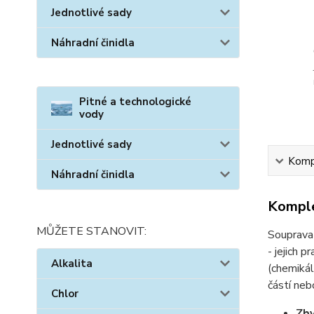
Jednotlivé sady
Náhradní činidla
Pitné a technologické
vody
Jednotlivé sady
Kompl
Náhradní činidla
Komple
MŮŽETE STANOVIT:
Souprav
- jejich 
Alkalita
(chemikál
částí ne
Chlor
Zby