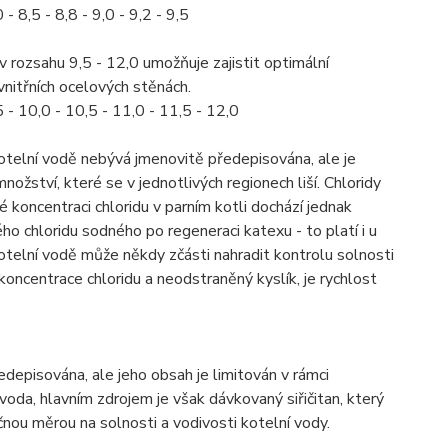
 8,5 - 8,8 - 9,0 - 9,2 - 9,5
rozsahu 9,5 - 12,0 umožňuje zajistit optimální
vnitřních ocelových stěnách.
- 10,0 - 10,5 - 11,0 - 11,5 - 12,0
kotelní vodě nebývá jmenovitě předepisována, ale je
nožství, které se v jednotlivých regionech liší. Chloridy
koncentraci chloridu v parním kotli dochází jednak
ho chloridu sodného po regeneraci katexu - to platí i u
telní vodě může někdy zčásti nahradit kontrolu solnosti
koncentrace chloridu a neodstraněný kyslík, je rychlost
depisována, ale jeho obsah je limitován v rámci
voda, hlavním zdrojem je však dávkovaný siřičitan, který
čnou měrou na solnosti a vodivosti kotelní vody.