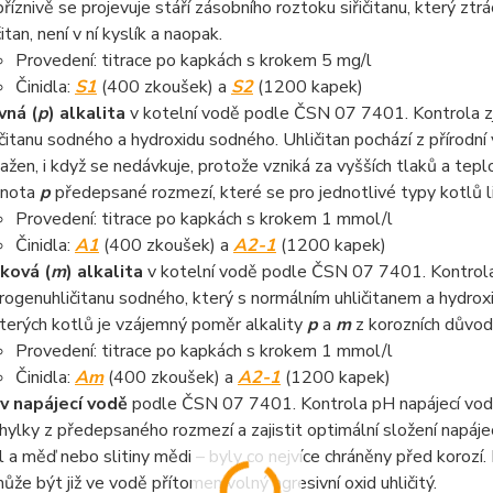
říznivě se projevuje stáří zásobního roztoku siřičitanu, který ztrá
čitan, není v ní kyslík a naopak.
Provedení: titrace po kapkách s krokem 5 mg/l
Činidla:
S1
(400 zkoušek) a
S2
(1200 kapek)
vná (
p
) alkalita
v kotelní vodě podle ČSN 07 7401. Kontrola zj
ičitanu sodného a hydroxidu sodného. Uhličitan pochází z přírodní
ažen, i když se nedávkuje, protože vzniká za vyšších tlaků a tep
dnota
p
předepsané rozmezí, které se pro jednotlivé typy kotlů li
Provedení: titrace po kapkách s krokem 1 mmol/l
Činidla:
A1
(400 zkoušek) a
A2-1
(1200 kapek)
ková (
m
) alkalita
v kotelní vodě podle ČSN 07 7401. Kontrola 
rogenuhličitanu sodného, který s normálním uhličitanem a hydrox
terých kotlů je vzájemný poměr alkality
p
a
m
z korozních důvod
Provedení: titrace po kapkách s krokem 1 mmol/l
Činidla:
Am
(400 zkoušek) a
A2-1
(1200 kapek)
v napájecí vodě
podle ČSN 07 7401. Kontrola pH napájecí vody
hylky z předepsaného rozmezí a zajistit optimální složení napáje
l a měď nebo slitiny mědi – byly co nejvíce chráněny před korozí
ůže být již ve vodě přítomen volný agresivní oxid uhličitý.