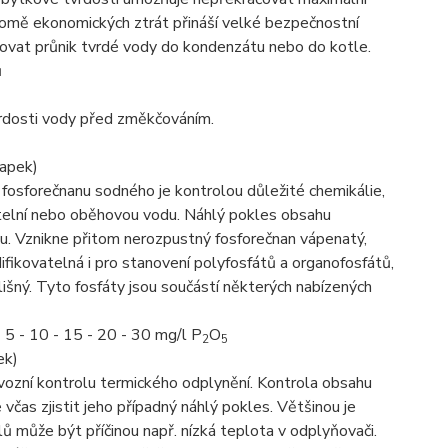
romě ekonomických ztrát přináší velké bezpečnostní
šťovat průnik tvrdé vody do kondenzátu nebo do kotle.
ů
tvrdosti vody před změkčováním.
apek)
osforečnanu sodného je kontrolou důležité chemikálie,
otelní nebo oběhovou vodu. Náhlý pokles obsahu
mu. Vznikne přitom nerozpustný fosforečnan vápenatý,
fikovatelná i pro stanovení polyfosfátů a organofosfátů,
lišný. Tyto fosfáty jsou součástí některých nabízených
 5 - 10 - 15 - 20 - 30 mg/l P
O
2
5
ek)
ozní kontrolu termického odplynění. Kontrola obsahu
 včas zjistit jeho případný náhlý pokles. Většinou je
 může být příčinou např. nízká teplota v odplyňovači.