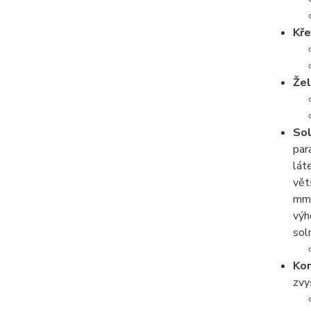
Kře
Že
Sol
par
lát
vět
mmo
výh
sol
Kon
zvy