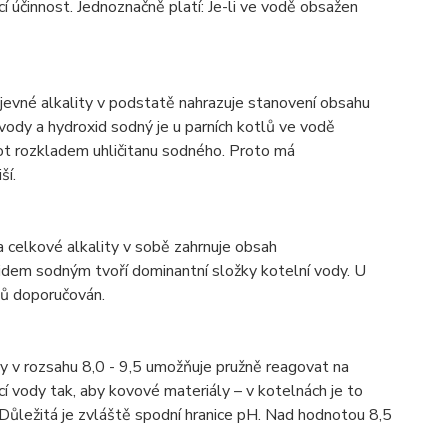
cí účinnost. Jednoznačně platí: Je-li ve vodě obsažen
evné alkality v podstatě nahrazuje stanovení obsahu
 vody a hydroxid sodný je u parních kotlů ve vodě
lot rozkladem uhličitanu sodného. Proto má
ší.
celkové alkality v sobě zahrnuje obsah
idem sodným tvoří dominantní složky kotelní vody. U
ů doporučován.
 v rozsahu 8,0 - 9,5 umožňuje pružně reagovat na
cí vody tak, aby kovové materiály – v kotelnách je to
. Důležitá je zvláště spodní hranice pH. Nad hodnotou 8,5