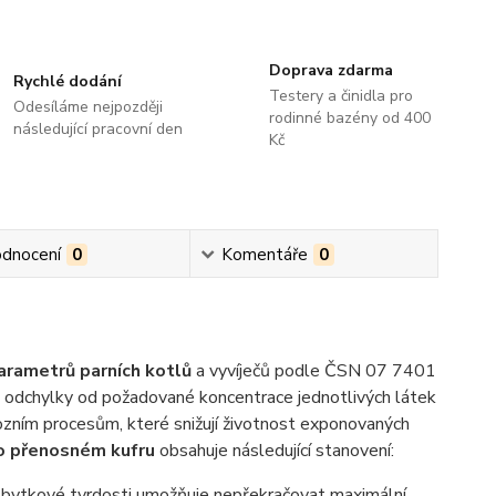
Doprava zdarma
Rychlé dodání
Testery a činidla pro
Odesíláme nejpozději
rodinné bazény od 400
následující pracovní den
Kč
dnocení
0
Komentáře
0
arametrů parních kotlů
a vyvíječů podle ČSN 07 7401
dě odchylky od požadované koncentrace jednotlivých látek
ozním procesům, které snižují životnost exponovaných
bo přenosném kufru
obsahuje následující stanovení:
bytkové tvrdosti umožňuje nepřekračovat maximální