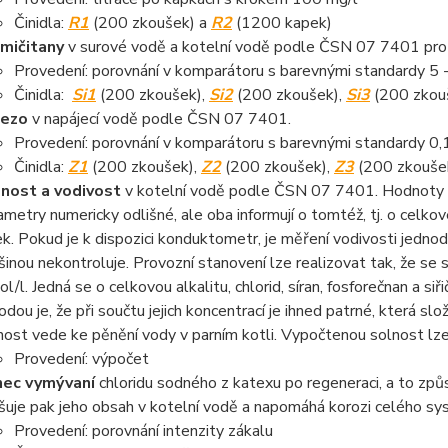
Činidla:
R1
(200 zkoušek) a
R2
(1200 kapek)
mičitany
v surové vodě a kotelní vodě podle ČSN 07 7401 pro p
Provedení: porovnání v komparátoru s barevnými standardy 5 -
Činidla:
Si1
(200 zkoušek),
Si2
(200 zkoušek),
Si3
(200 zkou
lezo
v napájecí vodě podle ČSN 07 7401.
Provedení: porovnání v komparátoru s barevnými standardy 0,1 -
Činidla:
Z1
(200 zkoušek),
Z2
(200 zkoušek),
Z
3
(200 zkouše
nost a vodivost
v kotelní vodě podle ČSN 07 7401. Hodnoty sol
ametry numericky odlišné, ale oba informují o tomtéž, tj. o cel
ek. Pokud je k dispozici konduktometr, je měření vodivosti jedno
šinou nekontroluje. Provozní stanovení lze realizovat tak, že se
l/l. Jedná se o celkovou alkalitu, chlorid, síran, fosforečnan a si
odou je, že při součtu jejich koncentrací je ihned patrné, která 
nost vede ke pěnění vody v parním kotli. Vypočtenou solnost lze
Provedení: výpočet
ec vymývaní
chloridu sodného z katexu po regeneraci, a to zp
šuje pak jeho obsah v kotelní vodě a napomáhá korozi celého sy
Provedení: porovnání intenzity zákalu