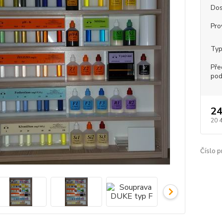
Dos
Pro
Typ
Pře
pod
24
20 
Číslo p