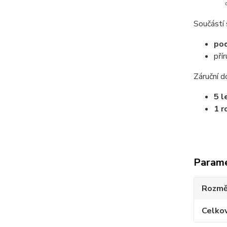
Součástí 
po
pří
Záruční d
5 l
1 r
Param
Rozmě
Celko