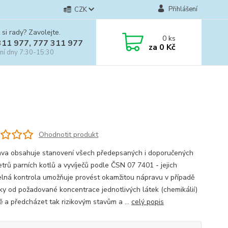
Přihlášení
CZK
 si rady? Zavolejte.
0
ks
311 977, 777 311 977
za
0 Kč
ní dny 7:30-15:30
Ohodnotit produkt
va obsahuje stanovení všech předepsaných i doporučených
trů parních kotlů a vyvíječů podle ČSN 07 7401 - jejich
elná kontrola umožňuje provést okamžitou nápravu v případě
ky od požadované koncentrace jednotlivých látek (chemikálií)
ě a předcházet tak rizikovým stavům a ...
celý popis