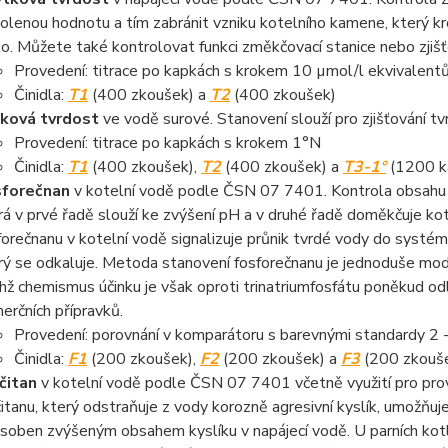
olenou hodnotu a tím zabránit vzniku kotelního kamene, který k
iko. Můžete také kontrolovat funkci změkčovací stanice nebo zji
Provedení: titrace po kapkách s krokem 10 µmol/l ekvivalent
Činidla:
T1
(400 zkoušek) a
T2
(400 zkoušek)
ková tvrdost
ve vodě surové. Stanovení slouží pro zjišťování 
Provedení: titrace po kapkách s krokem 1°N
Činidla:
T1
(400 zkoušek),
T2
(400 zkoušek) a
T3-1°
(1200 k
sforečnan
v kotelní vodě podle ČSN 07 7401. Kontrola obsahu f
rá v prvé řadě slouží ke zvýšení pH a v druhé řadě doměkčuje k
forečnanu v kotelní vodě signalizuje průnik tvrdé vody do systé
rý se odkaluje. Metoda stanovení fosforečnanu je jednoduše modi
ichž chemismus účinku je však oproti trinatriumfosfátu poněkud od
erčních přípravků.
Provedení: porovnání v komparátoru s barevnými standardy 2 -
Činidla:
F1
(200 zkoušek),
F2
(200 zkoušek) a
F3
(200 zkouš
ičitan
v kotelní vodě podle ČSN 07 7401 včetně využití pro prov
ičitanu, který odstraňuje z vody korozně agresivní kyslík, umožňuje
soben zvýšeným obsahem kyslíku v napájecí vodě. U parních kotlů