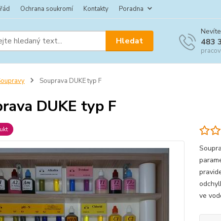
 řád
Ochrana soukromí
Kontakty
Poradna
Nevíte
Hledat
483 
pracov
Soupravy
Souprava DUKE typ F
rava DUKE typ F
ukt
Soupra
parame
pravid
odchyl
ve vod