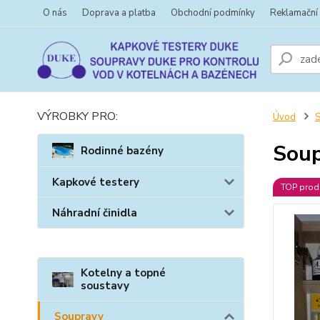
O nás
Doprava a platba
Obchodní podmínky
Reklamační
VÝROBKY PRO:
Úvod
Soup
Rodinné bazény
Kapkové testery
TOP prod
Náhradní činidla
Kotelny a topné
soustavy
Soupravy