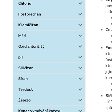
Chlorid
pov
riz
Fosforečnan
Křemičitan
Cel
Měď
Oxid chloričitý
Fo
kte
pH
fos
kte
Siřičitan
jej
kom
Síran
Tvrdost
Siř
Železo
siř
způ
Konec vymývání katexu