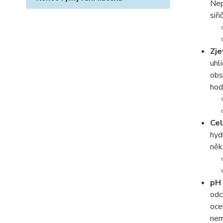
Nep
siři
Zje
uhl
obs
ho
Cel
hyd
něk
pH 
odc
oce
nem