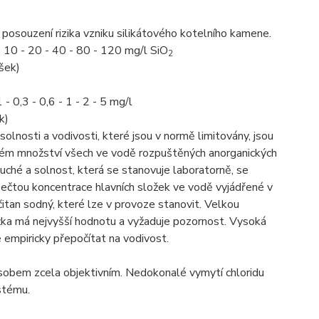
osouzení rizika vzniku silikátového kotelního kamene.
 10 - 20 - 40 - 80 - 120 mg/l SiO
2
šek)
 0,3 - 0,6 - 1 - 2 - 5 mg/l
k)
nosti a vodivosti, které jsou v normě limitovány, jsou
kovém množství všech ve vodě rozpuštěných anorganických
duché a solnost, která se stanovuje laboratorně, se
 sečtou koncentrace hlavních složek ve vodě vyjádřené v
řičitan sodný, které lze v provoze stanovit. Velkou
složka má nejvyšší hodnotu a vyžaduje pozornost. Vysoká
 empiricky přepočítat na vodivost.
ůsobem zcela objektivním. Nedokonalé vymytí chloridu
stému.