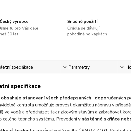
Český výrobce
Snadné použití
Jsme tu pro Vás déle
Činidla se dávkují
než 30 let
pohodlně po kapkách
etní specifikace
Parametry
Ho
tní specifikace
a
obsahuje stanovení všech předepsaných i doporučených p
pravidelná kontrola umožňuje provést okamžitou nápravu v přípa
ií) ve vodě a předcházet tak rizikovým stavům a zabraňovat kor
bo celého topného systému. Provedení
v nástěnné skříňce ne
tková tvrdost
v napájecí vodě podle ČSN 07 7401. Kontrola z