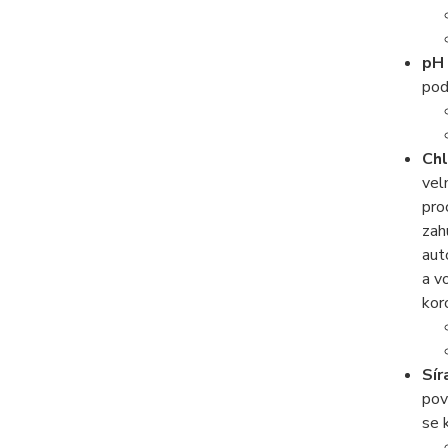
pH 
pod
Chl
vel
pro
zah
aut
a v
kor
Sír
pov
se 