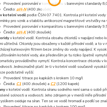
Provedení: porovnání v komparátoru s barevnými standardy 8,0 -
Činidlo:
pH-N
(400 zkoušek)
v kotelní vodě
podle ČSN 07 7401. Kontrola pH kotelní vody v 
mínky pro vznik a stabilitu antikorozní magnetitové vrstvičky na 
Provedení: porovnání v komparátoru s barevnými standardy 9,5 
Činidlo:
pH-K
(400 zkoušek)
oridy
v kotelní vodě. Kontrola obsahu chloridů v napájecí nebo 
mi užitečná. Chloridy jsou obsaženy v každé přírodní vodě, a to v m
cházejí katexovým filtrem beze změny do vody napájecí. K vysoké 
ušťováním kotelní vody, ale především je tu riziko špatně vymyté
omaticky prováděného vymytí. Kontrola koncentrace chloridu v ko
odivosti. Jednoznačně platí: Je-li v kotelní vodě současně vysoká 
oze podstatně vyšší.
Provedení: titrace po kapkách s krokem 10 mg/l
Činidla:
C1
(400 zkoušek) a
C2
(1200 kapek)
any
v kotelní vodě. Kontrola síranu sodného není sama o sobě pře
olené solnosti a vodivosti. Jeho zdrojem je v menší míře přírodní 
kyslíkem oxiduje na síran. Ten se ve vodě hromadí a podílí se zna
Provedení: titrace po kapkách s krokem 100 mg/l