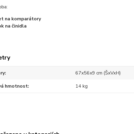
oba:
et na komparátory
ok na činidla
etry
ry
67x56x9 cm (ŠxVxH)
vá hmotnost
14 kg