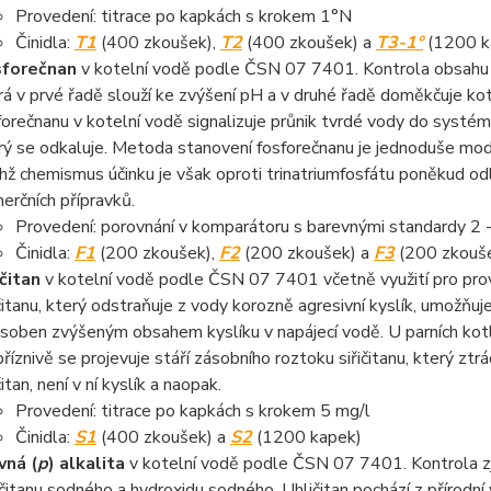
Provedení: titrace po kapkách s krokem 1°N
Činidla:
T1
(400 zkoušek),
T2
(400 zkoušek) a
T3-1°
(1200 k
sforečnan
v kotelní vodě podle ČSN 07 7401. Kontrola obsahu f
rá v prvé řadě slouží ke zvýšení pH a v druhé řadě doměkčuje k
forečnanu v kotelní vodě signalizuje průnik tvrdé vody do systé
rý se odkaluje. Metoda stanovení fosforečnanu je jednoduše modi
ichž chemismus účinku je však oproti trinatriumfosfátu poněkud od
erčních přípravků.
Provedení: porovnání v komparátoru s barevnými standardy 2 -
Činidla:
F1
(200 zkoušek),
F2
(200 zkoušek) a
F3
(200 zkouš
ičitan
v kotelní vodě podle ČSN 07 7401 včetně využití pro prov
ičitanu, který odstraňuje z vody korozně agresivní kyslík, umožňuje
soben zvýšeným obsahem kyslíku v napájecí vodě. U parních kotlů
říznivě se projevuje stáří zásobního roztoku siřičitanu, který ztrá
čitan, není v ní kyslík a naopak.
Provedení: titrace po kapkách s krokem 5 mg/l
Činidla:
S1
(400 zkoušek) a
S2
(1200 kapek)
vná (
p
) alkalita
v kotelní vodě podle ČSN 07 7401. Kontrola zj
ičitanu sodného a hydroxidu sodného. Uhličitan pochází z přírodní