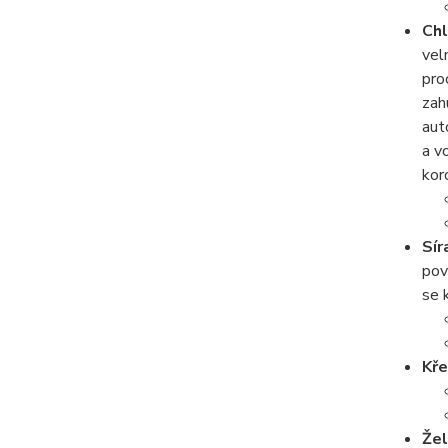
Chl
vel
pro
zah
aut
a v
kor
Sír
pov
se 
Kře
Že