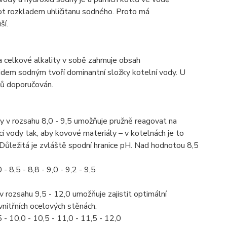
lot rozkladem uhličitanu sodného. Proto má
ší.
celkové alkality v sobě zahrnuje obsah
idem sodným tvoří dominantní složky kotelní vody. U
ů doporučován.
 v rozsahu 8,0 - 9,5 umožňuje pružně reagovat na
cí vody tak, aby kovové materiály – v kotelnách je to
. Důležitá je zvláště spodní hranice pH. Nad hodnotou 8,5
 8,5 - 8,8 - 9,0 - 9,2 - 9,5
rozsahu 9,5 - 12,0 umožňuje zajistit optimální
vnitřních ocelových stěnách.
- 10,0 - 10,5 - 11,0 - 11,5 - 12,0