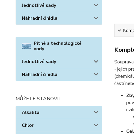
Jednotlivé sady
Náhradní činidla
Kompl
Pitné a technologické
Komple
vody
Souprav
Jednotlivé sady
- jejich 
Náhradní činidla
(chemikál
částí ne
Zby
MŮŽETE STANOVIT:
pov
riz
Alkalita
Chlor
Cel