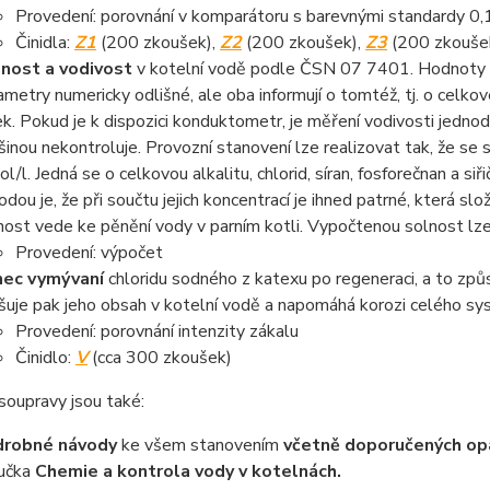
Provedení: porovnání v komparátoru s barevnými standardy 0,1 -
Činidla:
Z1
(200 zkoušek),
Z2
(200 zkoušek),
Z
3
(200 zkouše
nost a vodivost
v kotelní vodě podle ČSN 07 7401. Hodnoty sol
ametry numericky odlišné, ale oba informují o tomtéž, tj. o cel
ek. Pokud je k dispozici konduktometr, je měření vodivosti jedno
šinou nekontroluje. Provozní stanovení lze realizovat tak, že se
l/l. Jedná se o celkovou alkalitu, chlorid, síran, fosforečnan a si
odou je, že při součtu jejich koncentrací je ihned patrné, která 
nost vede ke pěnění vody v parním kotli. Vypočtenou solnost lze
Provedení: výpočet
ec vymývaní
chloridu sodného z katexu po regeneraci, a to zp
šuje pak jeho obsah v kotelní vodě a napomáhá korozi celého sy
Provedení: porovnání intenzity zákalu
Činidlo:
V
(cca 300 zkoušek)
soupravy jsou také:
drobné návody
ke všem stanovením
včetně doporučených op
ručka
Chemie a kontrola vody v kotelnách.