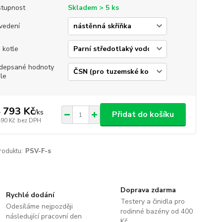
tupnost
Skladem > 5 ks
vedení
 kotle
depsané hodnoty
le
 793 Kč
/
ks
Přidat do košíku
490 Kč
bez DPH
roduktu:
PSV-F-s
Doprava zdarma
Rychlé dodání
Testery a činidla pro
Odesíláme nejpozději
rodinné bazény od 400
následující pracovní den
Kč