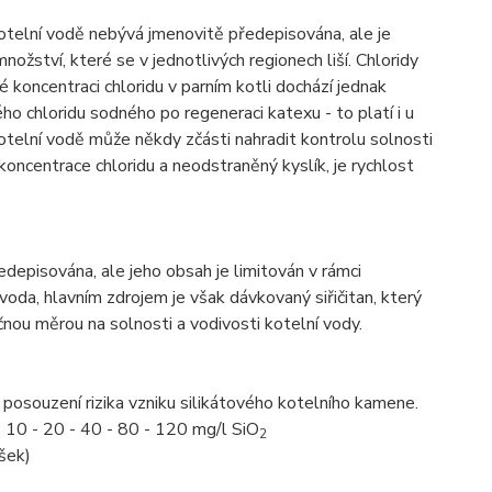
kotelní vodě nebývá jmenovitě předepisována, ale je
nožství, které se v jednotlivých regionech liší. Chloridy
koncentraci chloridu v parním kotli dochází jednak
ho chloridu sodného po regeneraci katexu - to platí i u
telní vodě může někdy zčásti nahradit kontrolu solnosti
koncentrace chloridu a neodstraněný kyslík, je rychlost
depisována, ale jeho obsah je limitován v rámci
voda, hlavním zdrojem je však dávkovaný siřičitan, který
čnou měrou na solnosti a vodivosti kotelní vody.
osouzení rizika vzniku silikátového kotelního kamene.
 10 - 20 - 40 - 80 - 120 mg/l SiO
2
šek)