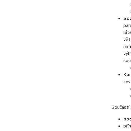
Sol
par
lát
vět
mmo
výh
sol
Kon
zvy
Součástí 
po
pří