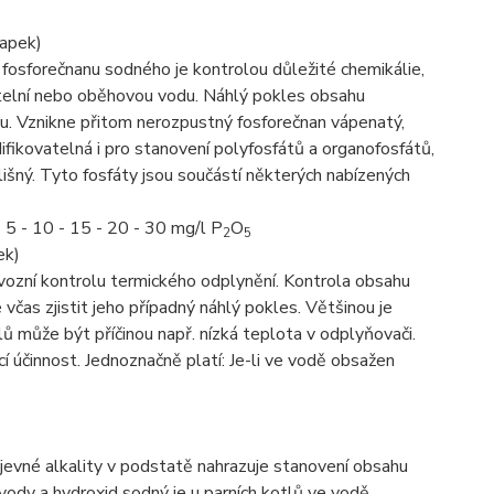
apek)
osforečnanu sodného je kontrolou důležité chemikálie,
otelní nebo oběhovou vodu. Náhlý pokles obsahu
mu. Vznikne přitom nerozpustný fosforečnan vápenatý,
fikovatelná i pro stanovení polyfosfátů a organofosfátů,
lišný. Tyto fosfáty jsou součástí některých nabízených
 5 - 10 - 15 - 20 - 30 mg/l P
O
2
5
ek)
ozní kontrolu termického odplynění. Kontrola obsahu
 včas zjistit jeho případný náhlý pokles. Většinou je
 může být příčinou např. nízká teplota v odplyňovači.
cí účinnost. Jednoznačně platí: Je-li ve vodě obsažen
evné alkality v podstatě nahrazuje stanovení obsahu
 vody a hydroxid sodný je u parních kotlů ve vodě