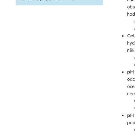
obs
ho
Cel
hyd
něk
pH 
odc
oce
nem
pH 
pod