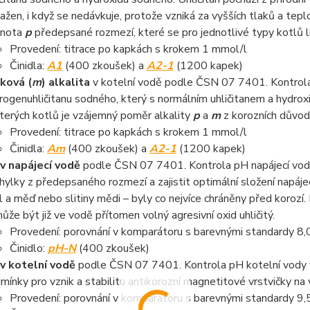
ažen, i když se nedávkuje, protože vzniká za vyšších tlaků a tep
dnota
p
předepsané rozmezí, které se pro jednotlivé typy kotlů li
Provedení: titrace po kapkách s krokem 1 mmol/l
Činidla:
A1
(400 zkoušek) a
A2-1
(1200 kapek)
ková (
m
) alkalita
v kotelní vodě podle ČSN 07 7401. Kontrola 
rogenuhličitanu sodného, který s normálním uhličitanem a hydrox
terých kotlů je vzájemný poměr alkality
p
a
m
z korozních důvod
Provedení: titrace po kapkách s krokem 1 mmol/l
Činidla:
Am
(400 zkoušek) a
A2-1
(1200 kapek)
v napájecí vodě
podle ČSN 07 7401. Kontrola pH napájecí vody
hylky z předepsaného rozmezí a zajistit optimální složení napáje
l a měď nebo slitiny mědi – byly co nejvíce chráněny před korozí
ůže být již ve vodě přítomen volný agresivní oxid uhličitý.
Provedení: porovnání v komparátoru s barevnými standardy 8,0 -
Činidlo:
pH-N
(400 zkoušek)
v kotelní vodě
podle ČSN 07 7401. Kontrola pH kotelní vody v 
mínky pro vznik a stabilitu antikorozní magnetitové vrstvičky na 
Provedení: porovnání v komparátoru s barevnými standardy 9,5 