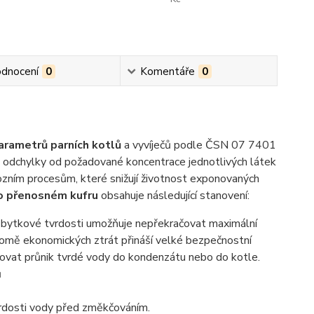
dnocení
0
Komentáře
0
arametrů parních kotlů
a vyvíječů podle ČSN 07 7401
dě odchylky od požadované koncentrace jednotlivých látek
ozním procesům, které snižují životnost exponovaných
bo přenosném kufru
obsahuje následující stanovení:
bytkové tvrdosti umožňuje nepřekračovat maximální
romě ekonomických ztrát přináší velké bezpečnostní
šťovat průnik tvrdé vody do kondenzátu nebo do kotle.
ů
tvrdosti vody před změkčováním.