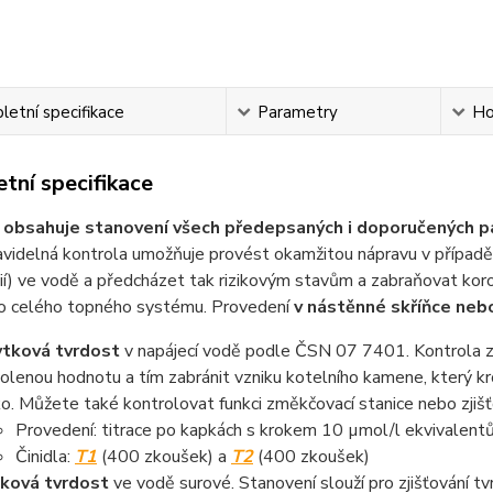
etní specifikace
Parametry
Ho
tní specifikace
a
obsahuje stanovení všech předepsaných i doporučených p
pravidelná kontrola umožňuje provést okamžitou nápravu v přípa
ií) ve vodě a předcházet tak rizikovým stavům a zabraňovat kor
bo celého topného systému. Provedení
v nástěnné skříňce ne
tková tvrdost
v napájecí vodě podle ČSN 07 7401. Kontrola z
olenou hodnotu a tím zabránit vzniku kotelního kamene, který k
iko. Můžete také kontrolovat funkci změkčovací stanice nebo zji
Provedení: titrace po kapkách s krokem 10 µmol/l ekvivalent
Činidla:
T1
(400 zkoušek) a
T2
(400 zkoušek)
ková tvrdost
ve vodě surové. Stanovení slouží pro zjišťování 