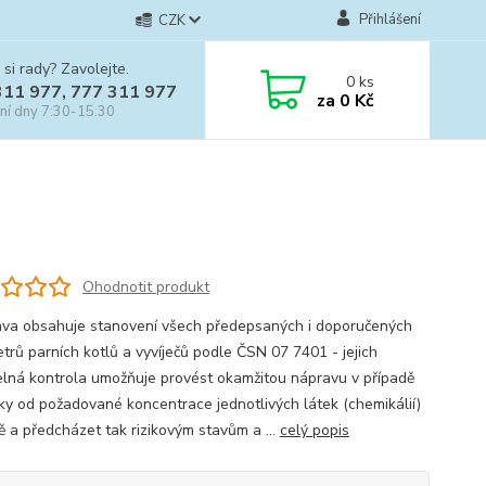
Přihlášení
CZK
 si rady? Zavolejte.
0
ks
311 977, 777 311 977
za
0 Kč
ní dny 7:30-15:30
Ohodnotit produkt
va obsahuje stanovení všech předepsaných i doporučených
trů parních kotlů a vyvíječů podle ČSN 07 7401 - jejich
elná kontrola umožňuje provést okamžitou nápravu v případě
ky od požadované koncentrace jednotlivých látek (chemikálií)
ě a předcházet tak rizikovým stavům a ...
celý popis