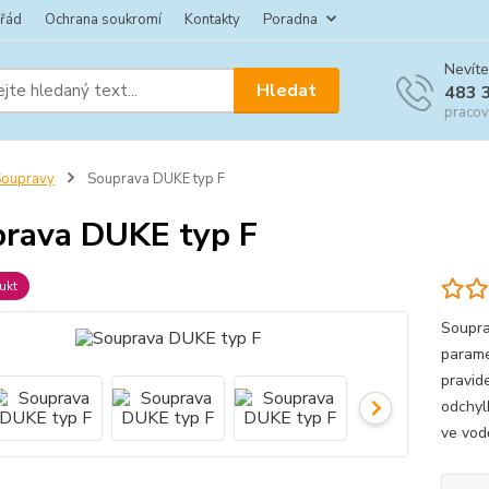
 řád
Ochrana soukromí
Kontakty
Poradna
Nevíte
Hledat
483 
pracov
Soupravy
Souprava DUKE typ F
rava DUKE typ F
ukt
Soupra
parame
pravid
odchyl
ve vod