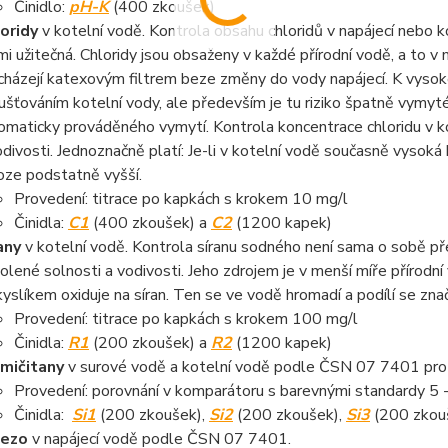
Činidlo:
pH-K
(400 zkoušek)
oridy
v kotelní vodě. Kontrola obsahu chloridů v napájecí nebo 
mi užitečná. Chloridy jsou obsaženy v každé přírodní vodě, a to v m
cházejí katexovým filtrem beze změny do vody napájecí. K vysoké 
ušťováním kotelní vody, ale především je tu riziko špatně vymyté
omaticky prováděného vymytí. Kontrola koncentrace chloridu v ko
odivosti. Jednoznačně platí: Je-li v kotelní vodě současně vysoká 
oze podstatně vyšší.
Provedení: titrace po kapkách s krokem 10 mg/l
Činidla:
C1
(400 zkoušek) a
C2
(1200 kapek)
any
v kotelní vodě. Kontrola síranu sodného není sama o sobě pře
olené solnosti a vodivosti. Jeho zdrojem je v menší míře přírodní 
kyslíkem oxiduje na síran. Ten se ve vodě hromadí a podílí se zna
Provedení: titrace po kapkách s krokem 100 mg/l
Činidla:
R1
(200 zkoušek) a
R2
(1200 kapek)
mičitany
v surové vodě a kotelní vodě podle ČSN 07 7401 pro p
Provedení: porovnání v komparátoru s barevnými standardy 5 -
Činidla:
Si1
(200 zkoušek),
Si2
(200 zkoušek),
Si3
(200 zkou
lezo
v napájecí vodě podle ČSN 07 7401.