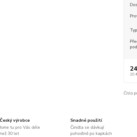
Dos
Pro
Typ
Pře
pod
24
20 
Číslo p
Český výrobce
Snadné použití
Jsme tu pro Vás déle
Činidla se dávkují
než 30 let
pohodlně po kapkách