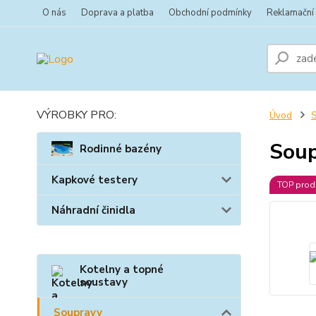
O nás
Doprava a platba
Obchodní podmínky
Reklamační
VÝROBKY PRO:
Úvod
Soup
Rodinné bazény
Kapkové testery
TOP prod
Náhradní činidla
Kotelny a topné
soustavy
Soupravy