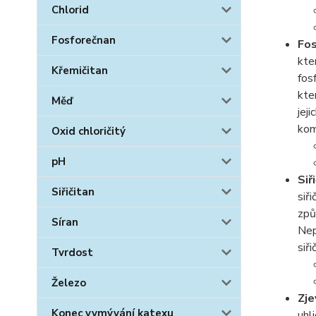
Chlorid
Fosforečnan
Fo
kte
Křemičitan
fos
kte
Měď
jej
kom
Oxid chloričitý
pH
Siř
Siřičitan
siř
způ
Síran
Nep
siři
Tvrdost
Železo
Zje
Konec vymývání katexu
uhl