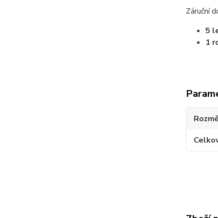
Záruční d
5 l
1 r
Param
Rozmě
Celko