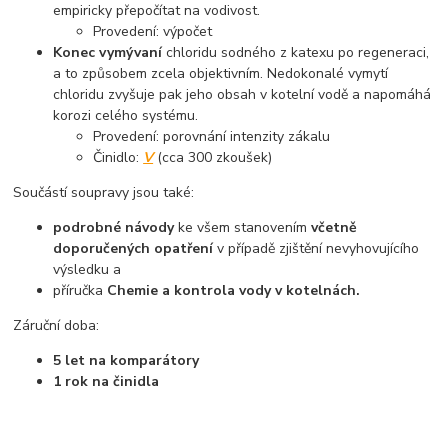
empiricky přepočítat na vodivost.
Provedení: výpočet
Konec vymývaní
chloridu sodného z katexu po regeneraci,
a to způsobem zcela objektivním. Nedokonalé vymytí
chloridu zvyšuje pak jeho obsah v kotelní vodě a napomáhá
korozi celého systému.
Provedení: porovnání intenzity zákalu
Činidlo:
V
(cca 300 zkoušek)
Součástí soupravy jsou také:
podrobné návody
ke všem stanovením
včetně
doporučených opatření
v případě zjištění nevyhovujícího
výsledku a
příručka
Chemie a kontrola vody v kotelnách.
Záruční doba:
5 let na komparátory
1 rok na činidla