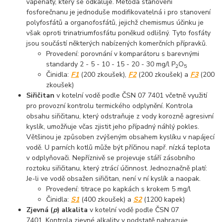
vápenatý, který se odkaluje. Metoda stanovení
fosforečnanu je jednoduše modifikovatelná i pro stanovení
polyfosfátů a organofosfátů, jejichž chemismus účinku je
však oproti trinatriumfosfátu poněkud odlišný. Tyto fosfáty
jsou součástí některých nabízených komerčních přípravků.
Provedení: porovnání v komparátoru s barevnými
standardy 2 - 5 - 10 - 15 - 20 - 30 mg/l P
O
2
5
Činidla:
F1
(200 zkoušek),
F2
(200 zkoušek) a
F3
(200
zkoušek)
Siřičitan
v kotelní vodě podle ČSN 07 7401 včetně využití
pro provozní kontrolu termického odplynění. Kontrola
obsahu siřičitanu, který odstraňuje z vody korozně agresivní
kyslík, umožňuje včas zjistit jeho případný náhlý pokles.
Většinou je způsoben zvýšeným obsahem kyslíku v napájecí
vodě. U parních kotlů může být příčinou např. nízká teplota
v odplyňovači. Nepříznivě se projevuje stáří zásobního
roztoku siřičitanu, který ztrácí účinnost. Jednoznačně platí:
Je-li ve vodě obsažen siřičitan, není v ní kyslík a naopak.
Provedení: titrace po kapkách s krokem 5 mg/l
Činidla:
S1
(400 zkoušek) a
S2
(1200 kapek)
Zjevná (
p
) alkalita
v kotelní vodě podle ČSN 07
7401. Kontrola zjevné alkality v podstatě nahrazuje