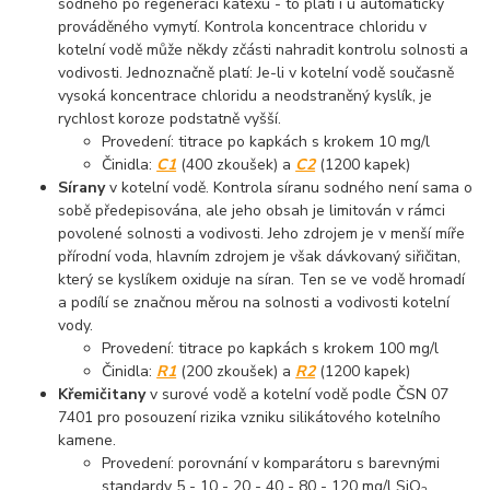
sodného po regeneraci katexu - to platí i u automaticky
prováděného vymytí. Kontrola koncentrace chloridu v
kotelní vodě může někdy zčásti nahradit kontrolu solnosti a
vodivosti. Jednoznačně platí: Je-li v kotelní vodě současně
vysoká koncentrace chloridu a neodstraněný kyslík, je
rychlost koroze podstatně vyšší.
Provedení: titrace po kapkách s krokem 10 mg/l
Činidla:
C1
(400 zkoušek) a
C2
(1200 kapek)
Sírany
v kotelní vodě. Kontrola síranu sodného není sama o
sobě předepisována, ale jeho obsah je limitován v rámci
povolené solnosti a vodivosti. Jeho zdrojem je v menší míře
přírodní voda, hlavním zdrojem je však dávkovaný siřičitan,
který se kyslíkem oxiduje na síran. Ten se ve vodě hromadí
a podílí se značnou měrou na solnosti a vodivosti kotelní
vody.
Provedení: titrace po kapkách s krokem 100 mg/l
Činidla:
R1
(200 zkoušek) a
R2
(1200 kapek)
Křemičitany
v surové vodě a kotelní vodě podle ČSN 07
7401 pro posouzení rizika vzniku silikátového kotelního
kamene.
Provedení: porovnání v komparátoru s barevnými
standardy 5 - 10 - 20 - 40 - 80 - 120 mg/l SiO