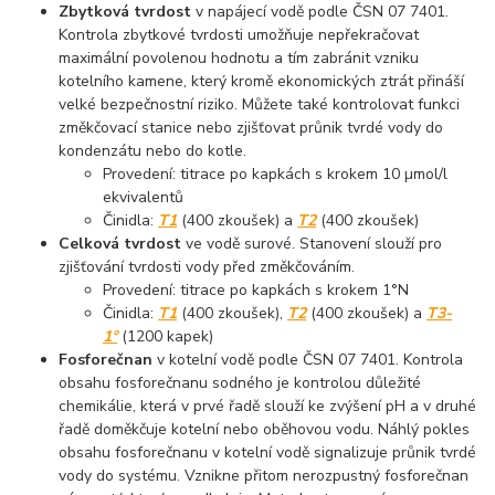
Zbytková tvrdost
v napájecí vodě podle ČSN 07 7401.
Kontrola zbytkové tvrdosti umožňuje nepřekračovat
maximální povolenou hodnotu a tím zabránit vzniku
kotelního kamene, který kromě ekonomických ztrát přináší
velké bezpečnostní riziko. Můžete také kontrolovat funkci
změkčovací stanice nebo zjišťovat průnik tvrdé vody do
kondenzátu nebo do kotle.
Provedení: titrace po kapkách s krokem 10 µmol/l
ekvivalentů
Činidla:
T1
(400 zkoušek) a
T2
(400 zkoušek)
Celková tvrdost
ve vodě surové. Stanovení slouží pro
zjišťování tvrdosti vody před změkčováním.
Provedení: titrace po kapkách s krokem 1°N
Činidla:
T1
(400 zkoušek),
T2
(400 zkoušek) a
T3-
1°
(1200 kapek)
Fosforečnan
v kotelní vodě podle ČSN 07 7401. Kontrola
obsahu fosforečnanu sodného je kontrolou důležité
chemikálie, která v prvé řadě slouží ke zvýšení pH a v druhé
řadě doměkčuje kotelní nebo oběhovou vodu. Náhlý pokles
obsahu fosforečnanu v kotelní vodě signalizuje průnik tvrdé
vody do systému. Vznikne přitom nerozpustný fosforečnan