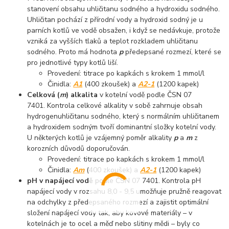
stanovení obsahu uhličitanu sodného a hydroxidu sodného.
Uhličitan pochází z přírodní vody a hydroxid sodný je u
parních kotlů ve vodě obsažen, i když se nedávkuje, protože
vzniká za vyšších tlaků a teplot rozkladem uhličitanu
sodného. Proto má hodnota
p
předepsané rozmezí, které se
pro jednotlivé typy kotlů liší.
Provedení: titrace po kapkách s krokem 1 mmol/l
Činidla:
A1
(400 zkoušek) a
A2-1
(1200 kapek)
Celková (
m
) alkalita
v kotelní vodě podle ČSN 07
7401. Kontrola celkové alkality v sobě zahrnuje obsah
hydrogenuhličitanu sodného, který s normálním uhličitanem
a hydroxidem sodným tvoří dominantní složky kotelní vody.
U některých kotlů je vzájemný poměr alkality
p
a
m
z
korozních důvodů doporučován.
Provedení: titrace po kapkách s krokem 1 mmol/l
Činidla:
Am
(400 zkoušek) a
A2-1
(1200 kapek)
pH v napájecí vodě
podle ČSN 07 7401. Kontrola pH
napájecí vody v rozsahu 8,0 - 9,5 umožňuje pružně reagovat
na odchylky z předepsaného rozmezí a zajistit optimální
složení napájecí vody tak, aby kovové materiály – v
kotelnách je to ocel a měď nebo slitiny mědi – byly co