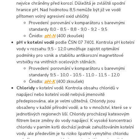
nejvíce chráněny před korozí. Důležitá je zvláště spodní
hranice pH. Nad hodnotou 8,5 nemůže být již ve vodě
přítomen volný agresivní oxid uhličitý.
Provedení: porovnání v komparátoru s barevnými
standardy 8,0 - 8,5 - 8,8 - 9,0 - 9,2 - 9,5
Činidlo:
pH-N
(400 zkoušek)
pH v kotelní vodě
podle ČSN 07 7401. Kontrola pH kotelní
vody v rozsahu 9,5 - 12,0 umožňuje zajistit optimální
podmínky pro vznik a stabilitu antikorozní magnetitové
vrstvičky na vnitřních ocelových stěnách.
Provedení: porovnání v komparátoru s barevnými
standardy 9,5 - 10,0 - 10,5 - 11,0 - 11,5 - 12,0
Činidlo:
pH-K
(400 zkoušek)
Chloridy
v kotelní vodě. Kontrola obsahu chloridů v
napájecí nebo kotelní vodě nebývá jmenovitě
předepisována, ale je velmi užitečná. Chloridy jsou
obsaženy v každé přírodní vodě, a to v množství, které se v
jednotlivých regionech liší. Chloridy procházejí katexovým
filtrem beze změny do vody napájecí. K vysoké koncentraci
chloridu v parním kotli dochází jednak zahušťováním kotelní
vody, ale především je tu riziko špatně vymytého chloridu