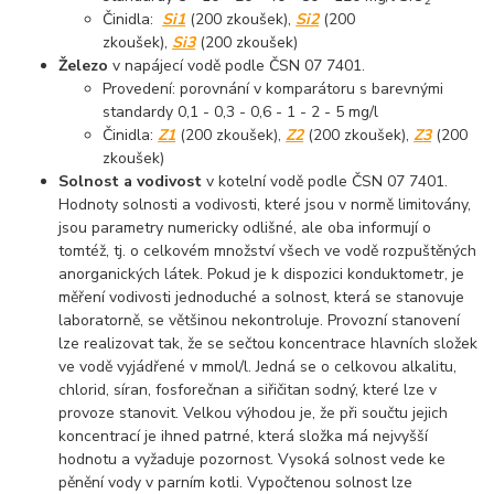
2
Činidla:
Si1
(200 zkoušek),
Si2
(200
zkoušek),
Si3
(200 zkoušek)
Železo
v napájecí vodě podle ČSN 07 7401.
Provedení: porovnání v komparátoru s barevnými
standardy 0,1 - 0,3 - 0,6 - 1 - 2 - 5 mg/l
Činidla:
Z1
(200 zkoušek),
Z2
(200 zkoušek),
Z
3
(200
zkoušek)
Solnost a vodivost
v kotelní vodě podle ČSN 07 7401.
Hodnoty solnosti a vodivosti, které jsou v normě limitovány,
jsou parametry numericky odlišné, ale oba informují o
tomtéž, tj. o celkovém množství všech ve vodě rozpuštěných
anorganických látek. Pokud je k dispozici konduktometr, je
měření vodivosti jednoduché a solnost, která se stanovuje
laboratorně, se většinou nekontroluje. Provozní stanovení
lze realizovat tak, že se sečtou koncentrace hlavních složek
ve vodě vyjádřené v mmol/l. Jedná se o celkovou alkalitu,
chlorid, síran, fosforečnan a siřičitan sodný, které lze v
provoze stanovit. Velkou výhodou je, že při součtu jejich
koncentrací je ihned patrné, která složka má nejvyšší
hodnotu a vyžaduje pozornost. Vysoká solnost vede ke
pěnění vody v parním kotli. Vypočtenou solnost lze