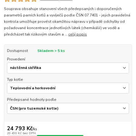
Souprava obsahuje stanovení všech předepsaných i doporučených
parametrů parních kotlů a vyvíječů podle ČSN 07 7401 - jejich pravidelná
kontrola umožňuje provést okamžitou nápravu v případě odchylky od
požadované koncentrace jednotlivých látek (chemikálií) ve vodě a
předcházet tak rizikovým stavům a ...
celý popis
Dostupnost
Skladem > 5 ks
Provedení
Typ kotle
Předepsané hodnoty podle
24 793 Kč
/
ks
20 490 Kč
bez DPH