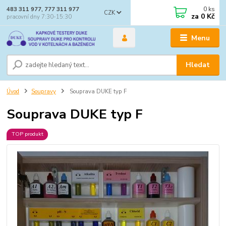
0
ks
483 311 977, 777 311 977
CZK
za
0 Kč
pracovní dny 7:30-15:30
Menu
Hledat
Úvod
Soupravy
Souprava DUKE typ F
Souprava DUKE typ F
TOP produkt