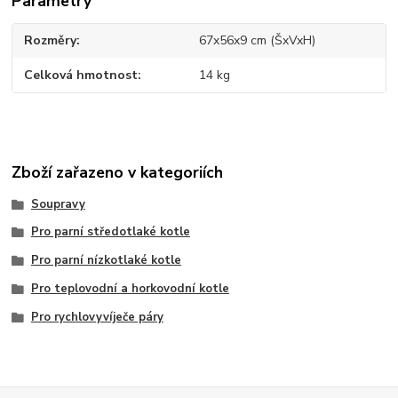
Parametry
Rozměry
67x56x9 cm (ŠxVxH)
Celková hmotnost
14 kg
Zboží zařazeno v kategoriích
Soupravy
Pro parní středotlaké kotle
Pro parní nízkotlaké kotle
Pro teplovodní a horkovodní kotle
Pro rychlovyvíječe páry