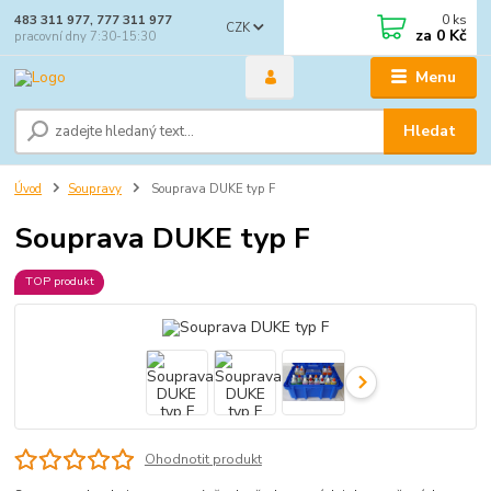
0
ks
483 311 977, 777 311 977
CZK
za
0 Kč
pracovní dny 7:30-15:30
Menu
Hledat
Úvod
Soupravy
Souprava DUKE typ F
Souprava DUKE typ F
TOP produkt
Ohodnotit produkt