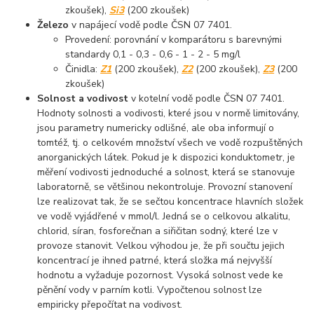
zkoušek),
Si3
(200 zkoušek)
Železo
v napájecí vodě podle ČSN 07 7401.
Provedení: porovnání v komparátoru s barevnými
standardy 0,1 - 0,3 - 0,6 - 1 - 2 - 5 mg/l
Činidla:
Z1
(200 zkoušek),
Z2
(200 zkoušek),
Z
3
(200
zkoušek)
Solnost a vodivost
v kotelní vodě podle ČSN 07 7401.
Hodnoty solnosti a vodivosti, které jsou v normě limitovány,
jsou parametry numericky odlišné, ale oba informují o
tomtéž, tj. o celkovém množství všech ve vodě rozpuštěných
anorganických látek. Pokud je k dispozici konduktometr, je
měření vodivosti jednoduché a solnost, která se stanovuje
laboratorně, se většinou nekontroluje. Provozní stanovení
lze realizovat tak, že se sečtou koncentrace hlavních složek
ve vodě vyjádřené v mmol/l. Jedná se o celkovou alkalitu,
chlorid, síran, fosforečnan a siřičitan sodný, které lze v
provoze stanovit. Velkou výhodou je, že při součtu jejich
koncentrací je ihned patrné, která složka má nejvyšší
hodnotu a vyžaduje pozornost. Vysoká solnost vede ke
pěnění vody v parním kotli. Vypočtenou solnost lze
empiricky přepočítat na vodivost.