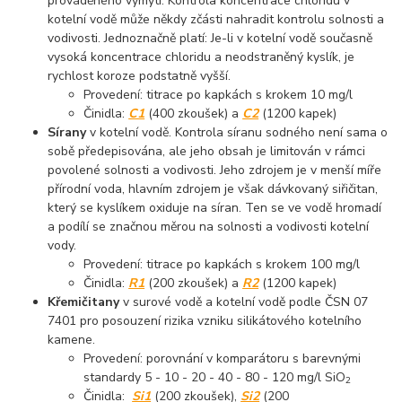
prováděného vymytí. Kontrola koncentrace chloridu v
kotelní vodě může někdy zčásti nahradit kontrolu solnosti a
vodivosti. Jednoznačně platí: Je-li v kotelní vodě současně
vysoká koncentrace chloridu a neodstraněný kyslík, je
rychlost koroze podstatně vyšší.
Provedení: titrace po kapkách s krokem 10 mg/l
Činidla:
C1
(400 zkoušek) a
C2
(1200 kapek)
Sírany
v kotelní vodě. Kontrola síranu sodného není sama o
sobě předepisována, ale jeho obsah je limitován v rámci
povolené solnosti a vodivosti. Jeho zdrojem je v menší míře
přírodní voda, hlavním zdrojem je však dávkovaný siřičitan,
který se kyslíkem oxiduje na síran. Ten se ve vodě hromadí
a podílí se značnou měrou na solnosti a vodivosti kotelní
vody.
Provedení: titrace po kapkách s krokem 100 mg/l
Činidla:
R1
(200 zkoušek) a
R2
(1200 kapek)
Křemičitany
v surové vodě a kotelní vodě podle ČSN 07
7401 pro posouzení rizika vzniku silikátového kotelního
kamene.
Provedení: porovnání v komparátoru s barevnými
standardy 5 - 10 - 20 - 40 - 80 - 120 mg/l SiO
2
Činidla:
Si1
(200 zkoušek),
Si2
(200