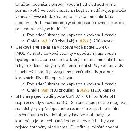
Uhličitan pochází z přírodní vody a hydroxid sodný je u
parních kotlů ve vodě obsažen, i když se nedávkuje, protože
vzniká za vyšších tlaků a teplot rozkladem uhličitanu
sodného. Proto má hodnota
p
předepsané rozmezí, které se
pro jednotlivé typy kotlů liší.
Provedení: titrace po kapkách s krokem 1 mmol/l
Činidla:
A1
(400 zkoušek) a
A2-1
(1200 kapek)
Celková (
m
) alkalita
v kotelní vodě podle ČSN 07
7401. Kontrola celkové alkality v sobě zahrnuje obsah
hydrogenuhličitanu sodného, který s normálním uhličitanem
a hydroxidem sodným tvoří dominantní složky kotelní vody.
U některých kotlů je vzájemný poměr alkality
p
a
m
z
korozních důvodů doporučován.
Provedení: titrace po kapkách s krokem 1 mmol/l
Činidla:
Am
(400 zkoušek) a
A2-1
(1200 kapek)
pH v napájecí vodě
podle ČSN 07 7401. Kontrola pH
napájecí vody v rozsahu 8,0 - 9,5 umožňuje pružně reagovat
na odchylky z předepsaného rozmezí a zajistit optimální
složení napájecí vody tak, aby kovové materiály – v
kotelnách je to ocel a měď nebo slitiny mědi – byly co
nejvíce chráněny před korozí. Důležitá je zvláště spodní