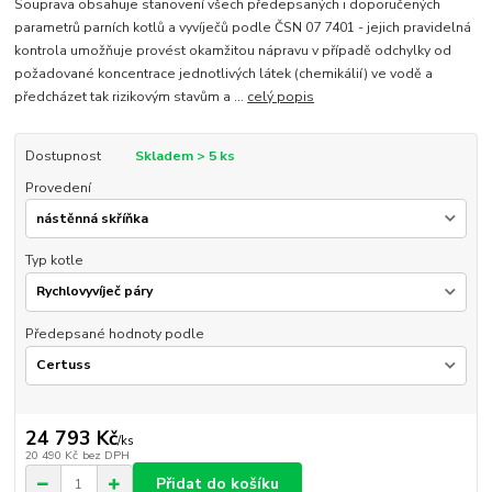
Souprava obsahuje stanovení všech předepsaných i doporučených
parametrů parních kotlů a vyvíječů podle ČSN 07 7401 - jejich pravidelná
kontrola umožňuje provést okamžitou nápravu v případě odchylky od
požadované koncentrace jednotlivých látek (chemikálií) ve vodě a
předcházet tak rizikovým stavům a ...
celý popis
Dostupnost
Skladem > 5 ks
Provedení
Typ kotle
Předepsané hodnoty podle
24 793 Kč
/
ks
20 490 Kč
bez DPH
Přidat do košíku