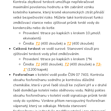
Kontrola zbytkové tvrdosti umožňuje nepřekračovat
maximální povolenou hodnotu a tím zabránit vzniku
kotelního kamene, který kromě ekonomických ztrát přináší
velké bezpečnostní riziko. Můžete také kontrolovat funkci
změkčovací stanice nebo zjišťovat průnik tvrdé vody do
kondenzátu nebo do kotle.
Provedení: titrace po kapkách s krokem 10 µmol/l
ekvivalentů
Činidla:
T1
(400 zkoušek) a
T2
(400 zkoušek)
Celková tvrdost
ve vodě surové. Stanovení slouží pro
zjišťování tvrdosti vody před změkčováním.
Provedení: titrace po kapkách s krokem 1°N
Činidla:
T1
(400 zkoušek),
T2
(400 zkoušek) a
T3-
1°
(1200 kapek)
Fosforečnan
v kotelní vodě podle ČSN 07 7401. Kontrola
obsahu fosforečnanu sodného je kontrolou důležité
chemikálie, která v prvé řadě slouží ke zvýšení pH a v druhé
řadě doměkčuje kotelní nebo oběhovou vodu. Náhlý pokles
obsahu fosforečnanu v kotelní vodě signalizuje průnik tvrdé
vody do systému. Vznikne přitom nerozpustný fosforečnan
vápenatý, který se odkaluje. Metoda stanovení