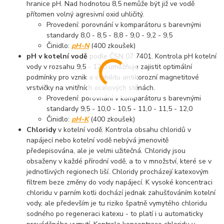
hranice pH. Nad hodnotou 8,5 nemůže být již ve vodě
přítomen volný agresivní oxid uhličitý.
Provedení: porovnání v komparátoru s barevnými
standardy 8,0 - 8,5 - 8,8 - 9,0 - 9,2 - 9,5
Činidlo:
pH-N
(400 zkoušek)
pH v kotelní vodě
podle ČSN 07 7401. Kontrola pH kotelní
vody v rozsahu 9,5 - 12,0 umožňuje zajistit optimální
podmínky pro vznik a stabilitu antikorozní magnetitové
vrstvičky na vnitřních ocelových stěnách.
Provedení: porovnání v komparátoru s barevnými
standardy 9,5 - 10,0 - 10,5 - 11,0 - 11,5 - 12,0
Činidlo:
pH-K
(400 zkoušek)
Chloridy
v kotelní vodě. Kontrola obsahu chloridů v
napájecí nebo kotelní vodě nebývá jmenovitě
předepisována, ale je velmi užitečná. Chloridy jsou
obsaženy v každé přírodní vodě, a to v množství, které se v
jednotlivých regionech liší. Chloridy procházejí katexovým
filtrem beze změny do vody napájecí. K vysoké koncentraci
chloridu v parním kotli dochází jednak zahušťováním kotelní
vody, ale především je tu riziko špatně vymytého chloridu
sodného po regeneraci katexu - to platí i u automaticky