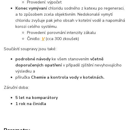
Provedení: výpočet
Konec vymývaní
chloridu sodného z katexu po regeneraci,
a to způsobem zcela objektivním. Nedokonalé vymytí
chloridu zvyšuje pak jeho obsah v kotelní vodě a napomáhá
korozi celého systému.
Provedení: porovnání intenzity zákalu
Činidlo:
V
(cca 300 zkoušek)
Součástí soupravy jsou také:
podrobné návody
ke všem stanovením
včetně
doporučených opatření
v případě zjištění nevyhovujícího
výsledku a
příručka
Chemie a kontrola vody v kotelnách.
Záruční doba:
5 let na komparátory
1 rok na činidla