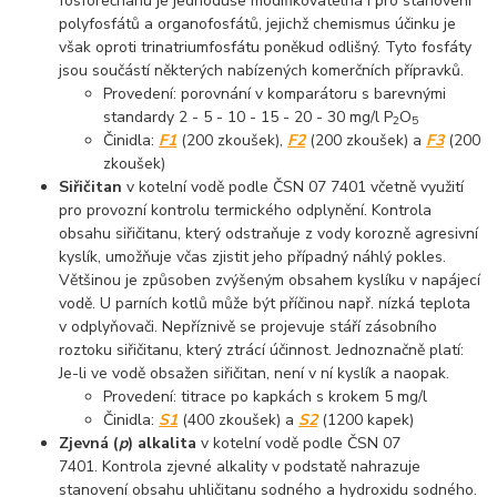
fosforečnanu je jednoduše modifikovatelná i pro stanovení
polyfosfátů a organofosfátů, jejichž chemismus účinku je
však oproti trinatriumfosfátu poněkud odlišný. Tyto fosfáty
jsou součástí některých nabízených komerčních přípravků.
Provedení: porovnání v komparátoru s barevnými
standardy 2 - 5 - 10 - 15 - 20 - 30 mg/l P
O
2
5
Činidla:
F1
(200 zkoušek),
F2
(200 zkoušek) a
F3
(200
zkoušek)
Siřičitan
v kotelní vodě podle ČSN 07 7401 včetně využití
pro provozní kontrolu termického odplynění. Kontrola
obsahu siřičitanu, který odstraňuje z vody korozně agresivní
kyslík, umožňuje včas zjistit jeho případný náhlý pokles.
Většinou je způsoben zvýšeným obsahem kyslíku v napájecí
vodě. U parních kotlů může být příčinou např. nízká teplota
v odplyňovači. Nepříznivě se projevuje stáří zásobního
roztoku siřičitanu, který ztrácí účinnost. Jednoznačně platí:
Je-li ve vodě obsažen siřičitan, není v ní kyslík a naopak.
Provedení: titrace po kapkách s krokem 5 mg/l
Činidla:
S1
(400 zkoušek) a
S2
(1200 kapek)
Zjevná (
p
) alkalita
v kotelní vodě podle ČSN 07
7401. Kontrola zjevné alkality v podstatě nahrazuje
stanovení obsahu uhličitanu sodného a hydroxidu sodného.